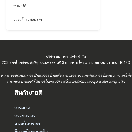
กระจกโค้ง
ปล่องผ้าสะท้อนแสง
บริษัท สยามทราฟฟิค จำกัด
203 ซอยโชคชัยจงจำเริญ ถนนพระรามที่ 3 แขวงบางโพงพาง เขตยานนาวา กทม. 10120
จำหน่ายอุปกรณ์จราจร ป้ายจราจร ป้ายเตือน กรวยจราจร แผงกั้นจราจร ป้อมยาม กระจกโค้ง
การ์ดเรล ป้ายเซฟตี้ สีเทอร์โมพลาสติก สติ๊กเกอร์สะท้อนแสง อุปกรณ์จราจรทุกชนิด
สินค้าขายดี
การ์ดเรล
กรวยจราจร
แผงกั้นจราจร
สีเทอร์โมพลาสติก