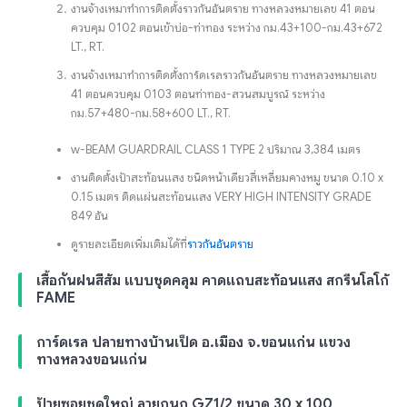
งานจ้างเหมาทำการติดตั้งราวกันอันตราย ทางหลวงหมายเลข 41 ตอน
ควบคุม 0102 ตอนเข้าบ่อ-ท่าทอง ระหว่าง กม.43+100-กม.43+672
LT., RT.
งานจ้างเหมาทำการติดตั้งการ์ดเรลราวกันอันตราย ทางหลวงหมายเลข
41 ตอนควบคุม 0103 ตอนท่าทอง-สวนสมบูรณ์ ระหว่าง
กม.57+480-กม.58+600 LT., RT.
w-BEAM GUARDRAIL CLASS 1 TYPE 2 ปริมาณ 3,384 เมตร
งานติดตั้งเป้าสะท้อนแสง ชนิดหน้าเดียวสี่เหลี่ยมคางหมู ขนาด 0.10 x
0.15 เมตร ติดแผ่นสะท้อนแสง VERY HIGH INTENSITY GRADE
849 อัน
ดูรายละเอียดเพิ่มเติมได้ที่
ราวกันอันตราย
เสื้อกันฝนสีส้ม แบบชุดคลุม คาดแถบสะท้อนแสง สกรีนโลโก้
FAME
การ์ดเรล ปลายทางบ้านเป็ด อ.เมือง จ.ขอนแก่น แขวง
ทางหลวงขอนแก่น
ป้ายซอยชุดใหญ่ ลายกนก GZ1/2 ขนาด 30 x 100