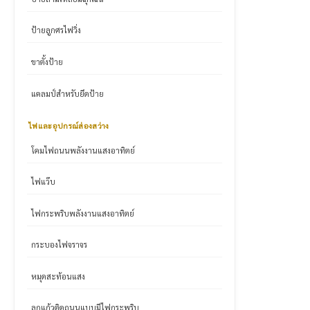
ป้ายลูกศรไฟวิ่ง
ขาตั้งป้าย
แคลมป์สำหรับยึดป้าย
ไฟและอุปกรณ์ส่องสว่าง
โคมไฟถนนพลังงานแสงอาทิตย์
ไฟแว๊บ
ไฟกระพริบพลังงานแสงอาทิตย์
กระบองไฟจราจร
หมุดสะท้อนแสง
ลูกแก้วติดถนนแบบมีไฟกระพริบ