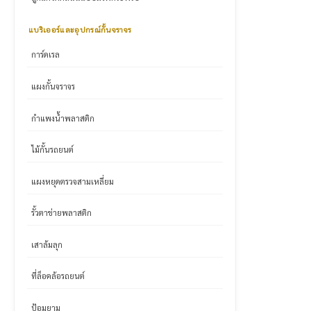
แบริเออร์และอุปกรณ์กั้นจราจร
การ์ดเรล
แผงกั้นจราจร
กำแพงน้ำพลาสติก
ไม้กั้นรถยนต์
แผงหยุดตรวจสามเหลี่ยม
รั้วตาข่ายพลาสติก
เสาล้มลุก
ที่ล็อคล้อรถยนต์
ป้อมยาม