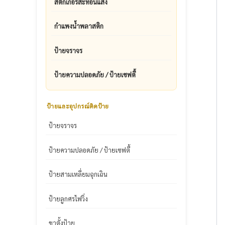
สติ๊กเกอร์สะท้อนแสง
กำแพงน้ำพลาสติก
ป้ายจราจร
ป้ายความปลอดภัย / ป้ายเซฟตี้
ป้ายและอุปกรณ์ติดป้าย
ป้ายจราจร
ป้ายความปลอดภัย / ป้ายเซฟตี้
ป้ายสามเหลี่ยมฉุกเฉิน
ป้ายลูกศรไฟวิ่ง
ขาตั้งป้าย