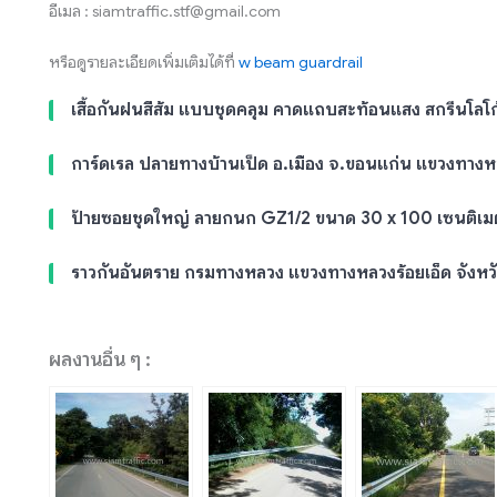
อีเมล : siamtraffic.stf@gmail.com
หรือดูรายละเอียดเพิ่มเติมได้ที่
w beam guardrail
เสื้อกันฝนสีส้ม แบบชุดคลุม คาดแถบสะท้อนแสง สกรีนโลโ
การ์ดเรล ปลายทางบ้านเป็ด อ.เมือง จ.ขอนแก่น แขวงทาง
ป้ายซอยชุดใหญ่ ลายกนก GZ1/2 ขนาด 30 x 100 เซนติเม
ราวกันอันตราย กรมทางหลวง แขวงทางหลวงร้อยเอ็ด จังหวั
ผลงานอื่น ๆ :