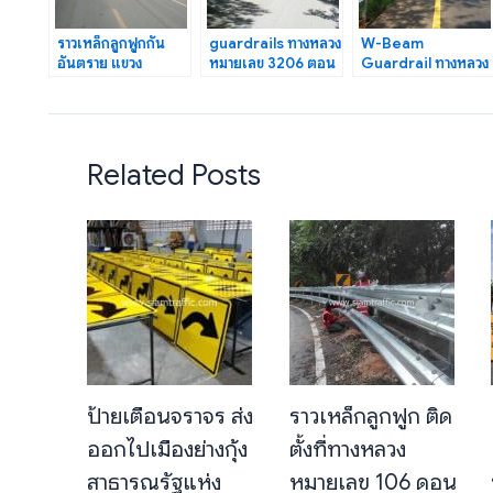
ราวเหล็กลูกฟูกกัน
guardrails ทางหลวง
W-Beam
อันตราย แขวง
หมายเลข 3206 ตอน
Guardrail ทางหลวง
ทางหลวง
ควบคุม 0101 ตอน
หมายเลข 24 ตอน
สมุทรสงคราม ปริมาณ
ปากท่อ–ท่ายาง
นางรอง – โคกตะแบก
งาน 1,346 เมตร
Related Posts
ป้ายเตือนจราจร ส่ง
ราวเหล็กลูกฟูก ติด
ออกไปเมืองย่างกุ้ง
ตั้งที่ทางหลวง
สาธารณรัฐแห่ง
หมายเลข 106 ดอน