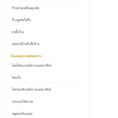
ป้ายสามเหลี่ยมฉุกเฉิน
ป้ายลูกศรไฟวิ่ง
ขาตั้งป้าย
แคลมป์สำหรับยึดป้าย
ไฟและอุปกรณ์ส่องสว่าง
โคมไฟถนนพลังงานแสงอาทิตย์
ไฟแว๊บ
ไฟกระพริบพลังงานแสงอาทิตย์
กระบองไฟจราจร
หมุดสะท้อนแสง