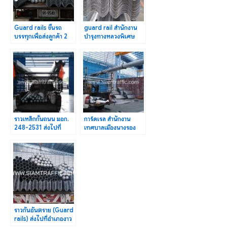
Guard rails ขึ้นรถ
guard rail สำนักงาน
บรรทุกเพื่อส่งลูกค้า 2
บำรุงทางหลวงพิเศษ
เจ้าที่บริษัทขนส่ง
ระหว่างเมือง กรม
ทางหลวง
ราวเหล็กกั้นถนน มอก.
การ์ดเรล สำนักงาน
248-2531 ส่งไปที่
เทศบาลเมืองนางรอง
มหาวิทยาลัยราชภัฏ
ตำบลนางรอง จังหวัด
ลำปาง
บุรีรัมย์
ราวกันอันตราย (Guard
rails) ส่งไปที่อำเภองาว