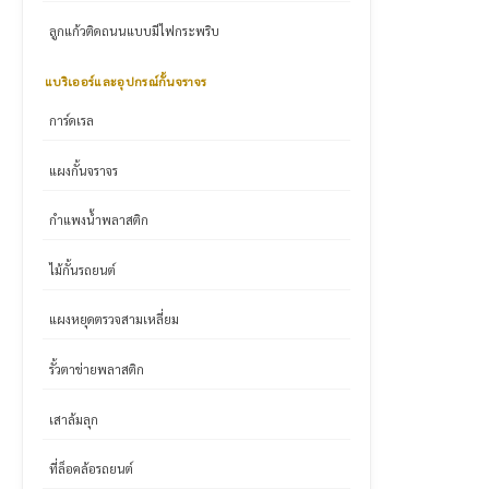
ลูกแก้วติดถนนแบบมีไฟกระพริบ
แบริเออร์และอุปกรณ์กั้นจราจร
การ์ดเรล
แผงกั้นจราจร
กำแพงน้ำพลาสติก
ไม้กั้นรถยนต์
แผงหยุดตรวจสามเหลี่ยม
รั้วตาข่ายพลาสติก
เสาล้มลุก
ที่ล็อคล้อรถยนต์