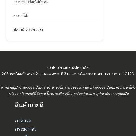
กระจกส่องวัตถุใต้ท้องรถ
กระจกโค้ง
ปล่องผ้าสะท้อนแสง
บริษัท สยามทราฟฟิค จำกัด
203 ซอยโชคชัยจงจำเริญ ถนนพระรามที่ 3 แขวงบางโพงพาง เขตยานนาวา กทม. 10120
จำหน่ายอุปกรณ์จราจร ป้ายจราจร ป้ายเตือน กรวยจราจร แผงกั้นจราจร ป้อมยาม กระจกโค้ง
การ์ดเรล ป้ายเซฟตี้ สีเทอร์โมพลาสติก สติ๊กเกอร์สะท้อนแสง อุปกรณ์จราจรทุกชนิด
สินค้าขายดี
การ์ดเรล
กรวยจราจร