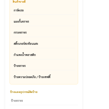
สินค้าขายดี
การ์ดเรล
แผงกั้นจราจร
กรวยจราจร
สติ๊กเกอร์สะท้อนแสง
กำแพงน้ำพลาสติก
ป้ายจราจร
ป้ายความปลอดภัย / ป้ายเซฟตี้
ป้ายและอุปกรณ์ติดป้าย
ป้ายจราจร