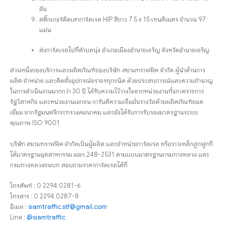
อัน
สติ๊กเกอร์ติดเสาการ์ดเรล HIP สีขาว 7.5 x 15 เซนติเมตร จำนวน 97
แผ่น
ส่งการ์ดเรลไปที่ตำบลบุ่ง อำเภอเมืองอำนาจเจริญ จังหวัดอำนาจเจริญ
ส่วนหนึ่งของบริการและผลิตภัณฑ์ของบริษัท สยามทราฟฟิค จำกัด ผู้นำด้านการ
ผลิต จำหน่าย และติดตั้งอุปกรณ์จราจรทุกชนิด ด้วยประสบการณ์และความชำนาญ
ในการดำเนินงานมากกว่า 30 ปี ได้รับความไว้วางใจจากหน่วยงานทั้งภาคราชการ
รัฐวิสาหกิจ และหน่วยงานเอกชน การันตีความเชื่อมั่นรางวัลด้วยผลิตภัณฑ์ยอด
เยี่ยม จากรัฐมนตรีกระทรวงคมนาคม และยังได้รับการรับรองมาตรฐานระบบ
คุณภาพ ISO 9001
บริษัท สยามทราฟฟิค จำกัดเป็นผู้ผลิต และจำหน่ายการ์ดเรล หรือราวเหล็กลูกฟูกที่
ได้มาตรฐานอุตสาหกรรม มอก.248-2531 ตามแบบมาตรฐานกรมทางหลวง และ
กรมทางหลวงชนบท สอบถามราคาการ์ดเรลได้ที่
โทรศัพท์ : 0 2294 0281-6
โทรสาร : 0 2294 0287-8
อีเมล :
siamtraffic.stf@gmail.com
Line :
@siamtraffic