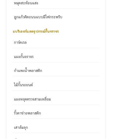
หมุดสะท้อนแสง
ลูกแก้วติดถนนแบบมีไฟกระพริบ
แบริเออร์และอุปกรณ์กั้นจราจร
การ์ดเรล
แผงกั้นจราจร
กำแพงน้ำพลาสติก
ไม้กั้นรถยนต์
แผงหยุดตรวจสามเหลี่ยม
รั้วตาข่ายพลาสติก
เสาล้มลุก