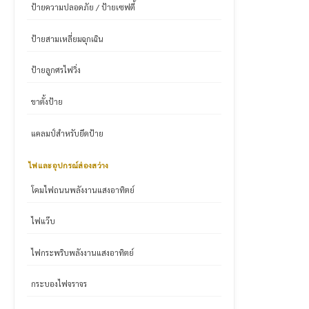
ป้ายความปลอดภัย / ป้ายเซฟตี้
ป้ายสามเหลี่ยมฉุกเฉิน
ป้ายลูกศรไฟวิ่ง
ขาตั้งป้าย
แคลมป์สำหรับยึดป้าย
ไฟและอุปกรณ์ส่องสว่าง
โคมไฟถนนพลังงานแสงอาทิตย์
ไฟแว๊บ
ไฟกระพริบพลังงานแสงอาทิตย์
กระบองไฟจราจร