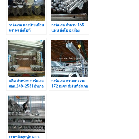
การ์ดเรล และป้ายเตือน
การ์ดเรล จำนวน 165
จราจร ส่งไปที่
แผ่น ส่งไป อ.เมือง
อ.เสนางคนิคม
อำนาจเจริญ
จ.อำนาจเจริญ
จ.อำนาจเจริญ
ผลิต จำหน่าย การ์ดเรล
การ์ดเรล ความยาวรวม
มอก.248-2531 อำเภอ
172 เมตร ส่งไปที่อำเภอ
ปลายพระเยา จังหวัด
เมือง จังหวัดชัยนาท
กระบี่
ราวเหล็กลูกฟูก มอก.