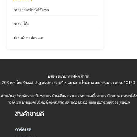
กระจกส่องวัตถุใต้ท้องรถ
กระจกโค้ง
ปล่องผ้าสะท้อนแสง
บริษัท สยามทราฟฟิค จำกัด
203 ซอยโชคชัยจงจำเริญ ถนนพระรามที่ 3 แขวงบางโพงพาง เขตยานนาวา กทม. 10120
จำหน่ายอุปกรณ์จราจร ป้ายจราจร ป้ายเตือน กรวยจราจร แผงกั้นจราจร ป้อมยาม กระจกโค้ง
การ์ดเรล ป้ายเซฟตี้ สีเทอร์โมพลาสติก สติ๊กเกอร์สะท้อนแสง อุปกรณ์จราจรทุกชนิด
สินค้าขายดี
การ์ดเรล