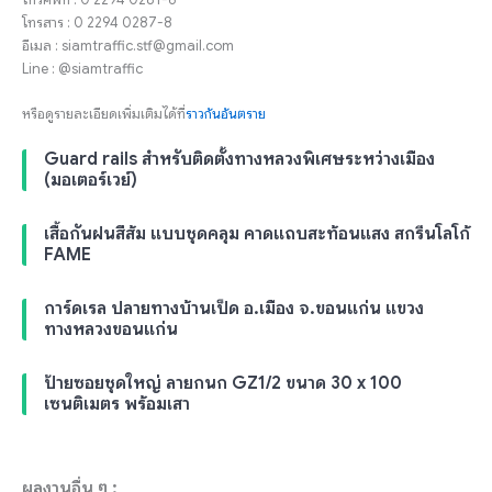
โทรสาร : 0 2294 0287-8
อีเมล : siamtraffic.stf@gmail.com
Line : @siamtraffic
หรือดูรายละเอียดเพิ่มเติมได้ที่
ราวกันอันตราย
Guard rails สำหรับติดตั้งทางหลวงพิเศษระหว่างเมือง
(มอเตอร์เวย์)
เสื้อกันฝนสีส้ม แบบชุดคลุม คาดแถบสะท้อนแสง สกรีนโลโก้
FAME
การ์ดเรล ปลายทางบ้านเป็ด อ.เมือง จ.ขอนแก่น แขวง
ทางหลวงขอนแก่น
ป้ายซอยชุดใหญ่ ลายกนก GZ1/2 ขนาด 30 x 100
เซนติเมตร พร้อมเสา
ผลงานอื่น ๆ :