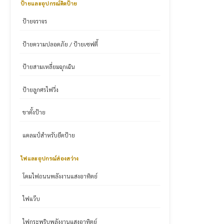
ป้ายและอุปกรณ์ติดป้าย
ป้ายจราจร
ป้ายความปลอดภัย / ป้ายเซฟตี้
ป้ายสามเหลี่ยมฉุกเฉิน
ป้ายลูกศรไฟวิ่ง
ขาตั้งป้าย
แคลมป์สำหรับยึดป้าย
ไฟและอุปกรณ์ส่องสว่าง
โคมไฟถนนพลังงานแสงอาทิตย์
ไฟแว๊บ
ไฟกระพริบพลังงานแสงอาทิตย์