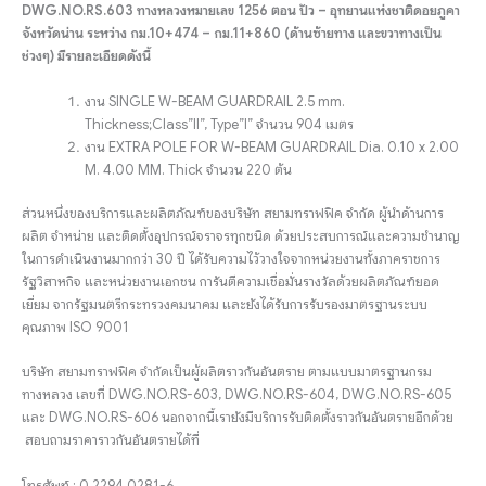
DWG.NO.RS.603 ทางหลวงหมายเลข 1256 ตอน ปัว – อุทยานแห่งชาติดอยภูคา
จังหวัดน่าน ระหว่าง กม.10+474 – กม.11+860 (ด้านซ้ายทาง และขวาทางเป็น
ช่วงๆ) มีรายละเอียดดังนี้
งาน SINGLE W-BEAM GUARDRAIL 2.5 mm.
Thickness;Class”II”, Type”I” จำนวน 904 เมตร
งาน EXTRA POLE FOR W-BEAM GUARDRAIL Dia. 0.10 x 2.00
M. 4.00 MM. Thick จำนวน 220 ต้น
ส่วนหนึ่งของบริการและผลิตภัณฑ์ของบริษัท สยามทราฟฟิค จำกัด ผู้นำด้านการ
ผลิต จำหน่าย และติดตั้งอุปกรณ์จราจรทุกชนิด ด้วยประสบการณ์และความชำนาญ
ในการดำเนินงานมากกว่า 30 ปี ได้รับความไว้วางใจจากหน่วยงานทั้งภาคราชการ
รัฐวิสาหกิจ และหน่วยงานเอกชน การันตีความเชื่อมั่นรางวัลด้วยผลิตภัณฑ์ยอด
เยี่ยม จากรัฐมนตรีกระทรวงคมนาคม และยังได้รับการรับรองมาตรฐานระบบ
คุณภาพ ISO 9001
บริษัท สยามทราฟฟิค จำกัดเป็น
ผู้ผลิตราวกันอันตราย ตามแบบมาตรฐานกรม
ทางหลวง เลขที่ DWG.NO.RS-603, DWG.NO.RS-604, DWG.NO.RS-605
และ DWG.NO.RS-606 นอกจากนี้เรายังมีบริการรับติดตั้งราวกันอันตรายอีกด้วย
สอบถามราคาราวกันอันตรายได้ที่
โทรศัพท์ : 0 2294 0281-6