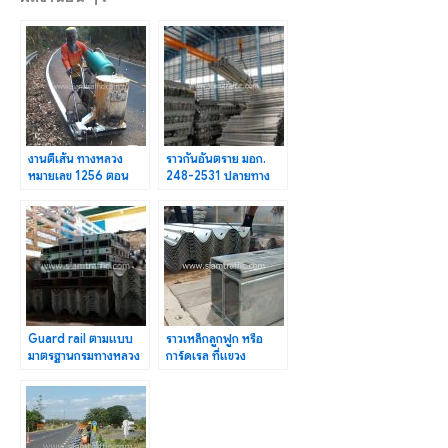
งานตีเส้น ทางหลวง
ราวกันอันตราย มอก.
หมายเลข 1256 ตอน
248-2531 ปลายทาง
ปัว–อุทยานแห่งชาติ
ต.ดู่ใต้ อ.เมือง จ.น่าน
ดอยภูคา
Guard rail ตามแบบ
ราวเหล็กลูกฟูก หรือ
มาตรฐานกรมทางหลวง
การ์ดเรล ที่แขวง
DWG.NO.RS-603-
ทางหลวง
RS-606
นครศรีธรรมราชที่ 1