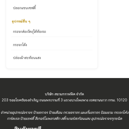
ปลอกแขนเซฟตี้
อุปกรณ์อื่น ๆ
กระจกส่องวัตถุใต้ท้องรถ
กระจกโค้ง
ปล่องผ้าสะท้อนแสง
บริษัท สยามทราฟฟิค จำกัด
203 ซอยโชคชัยจงจำเริญ ถนนพระรามที่ 3 แขวงบางโพงพาง เขตยานนาวา กทม. 10120
จำหน่ายอุปกรณ์จราจร ป้ายจราจร ป้ายเตือน กรวยจราจร แผงกั้นจราจร ป้อมยาม กระจกโค้ง
การ์ดเรล ป้ายเซฟตี้ สีเทอร์โมพลาสติก สติ๊กเกอร์สะท้อนแสง อุปกรณ์จราจรทุกชนิด