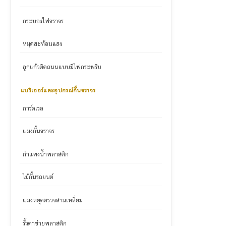
กระบองไฟจราจร
หมุดสะท้อนแสง
ลูกแก้วติดถนนแบบมีไฟกระพริบ
แบริเออร์และอุปกรณ์กั้นจราจร
การ์ดเรล
แผงกั้นจราจร
กำแพงน้ำพลาสติก
ไม้กั้นรถยนต์
แผงหยุดตรวจสามเหลี่ยม
รั้วตาข่ายพลาสติก