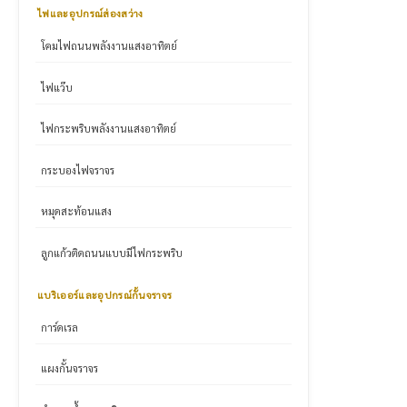
ไฟและอุปกรณ์ส่องสว่าง
โคมไฟถนนพลังงานแสงอาทิตย์
ไฟแว๊บ
ไฟกระพริบพลังงานแสงอาทิตย์
กระบองไฟจราจร
หมุดสะท้อนแสง
ลูกแก้วติดถนนแบบมีไฟกระพริบ
แบริเออร์และอุปกรณ์กั้นจราจร
การ์ดเรล
แผงกั้นจราจร