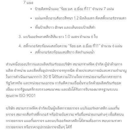
7 แผง
ป้ายติดหน้าแผง “ร้อย อส. อ.ยี่งอ ที่11” จำนวน 7 แผ่น
แผ่นเหล็กอาบสังกะสีหนา 1.2 มิลลิเมตร ติดสติ๊กเกอร์ธรรมดา
พื้นป้ายสีขาว อักษร และเส้นขอบป้ายสีดำ
แบริเออร์พลาสติกสีส้ม ยาว 1.0 เมตร จำนวน 6 ใบ
สติ๊กเกอร์สะท้อนแสงข้อความ “ร้อย อส. อ.ยี่งอ ที่11” จำนวน 6 แผ่น
สติ๊กเกอร์สะท้อนแสงสีขาว ติดกำแพงน้ำ
ส่วนหนึ่งของบริการและผลิตภัณฑ์ของบริษัท สยามทราฟฟิค จำกัด ผู้นำด้านการ
ผลิต จำหน่าย และติดตั้งอุปกรณ์จราจรทุกชนิด ด้วยประสบการณ์และความชำนาญ
ในการดำเนินงานมากกว่า 30 ปี ได้รับความไว้วางใจจากหน่วยงานทั้งภาคราชการ
รัฐวิสาหกิจ และหน่วยงานเอกชน การันตีความเชื่อมั่นรางวัลด้วยผลิตภัณฑ์ยอด
เยี่ยม จากรัฐมนตรีกระทรวงคมนาคม และยังได้รับการรับรองมาตรฐานระบบ
คุณภาพ ISO 9001
บริษัท สยามทราฟฟิค จำกัดเป็นผู้ผลิตกรวยจราจร แบริเออร์พลาสติก แผงกั้น
จราจร สมารถสั่งทำสติ๊กเกอร์ หรือป้ายข้อความ หรือชื่อหน่วยงานต่างๆ เพื่อติดบน
กรวยจราจร แผงกั้นจราจร และแบริเออร์พลาสติกได้ตามต้องการ สอบถามราคา
กรวยจราจร หรือราคาอุปกรณ์จราจรอื่นๆ ได้ที่