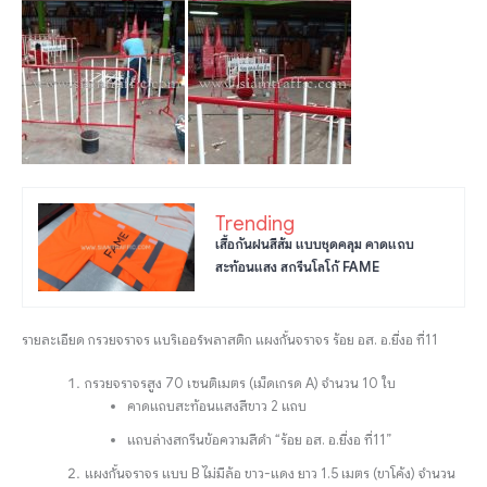
Trending
เสื้อกันฝนสีส้ม แบบชุดคลุม คาดแถบ
สะท้อนแสง สกรีนโลโก้ FAME
รายละเอียด กรวยจราจร แบริเออร์พลาสติก แผงกั้นจราจร ร้อย อส. อ.ยี่งอ ที่11
กรวยจราจรสูง 70 เซนติเมตร (เม็ดเกรด A) จำนวน 10 ใบ
คาดแถบสะท้อนแสงสีขาว 2 แถบ
แถบล่างสกรีนข้อความสีดำ “ร้อย อส. อ.ยี่งอ ที่11”
แผงกั้นจราจร แบบ B ไม่มีล้อ ขาว-แดง ยาว 1.5 เมตร (ขาโค้ง) จำนวน