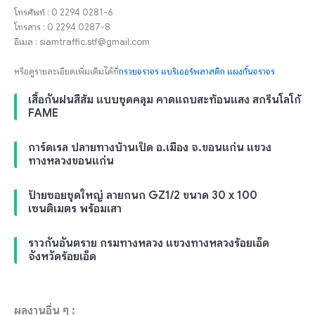
โทรศัพท์ : 0 2294 0281-6
โทรสาร : 0 2294 0287-8
อีเมล : siamtraffic.stf@gmail.com
หรือดูรายละเอียดเพิ่มเติมได้ที่
กรวยจราจร
แบริเออร์พลาสติก
แผงกั้นจราจร
เสื้อกันฝนสีส้ม แบบชุดคลุม คาดแถบสะท้อนแสง สกรีนโลโก้
FAME
การ์ดเรล ปลายทางบ้านเป็ด อ.เมือง จ.ขอนแก่น แขวง
ทางหลวงขอนแก่น
ป้ายซอยชุดใหญ่ ลายกนก GZ1/2 ขนาด 30 x 100
เซนติเมตร พร้อมเสา
ราวกันอันตราย กรมทางหลวง แขวงทางหลวงร้อยเอ็ด
จังหวัดร้อยเอ็ด
ผลงานอื่น ๆ :