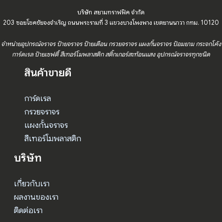
บริษัท สยามทราฟฟิค จำกัด
203 ซอยโชคชัยจงจำเริญ ถนนพระรามที่ 3 แขวงบางโพงพาง เขตยานนาวา กทม. 10120
จำหน่ายอุปกรณ์จราจร ป้ายจราจร ป้ายเตือน กรวยจราจร แผงกั้นจราจร ป้อมยาม กระจกโค้ง
การ์ดเรล ป้ายเซฟตี้ สีเทอร์โมพลาสติก สติ๊กเกอร์สะท้อนแสง อุปกรณ์จราจรทุกชนิด
สินค้าขายดี
การ์ดเรล
กรวยจราจร
แผงกั้นจราจร
สีเทอร์โมพลาสติก
บริษัท
เกี่ยวกับเรา
ผลงานของเรา
ติดต่อเรา