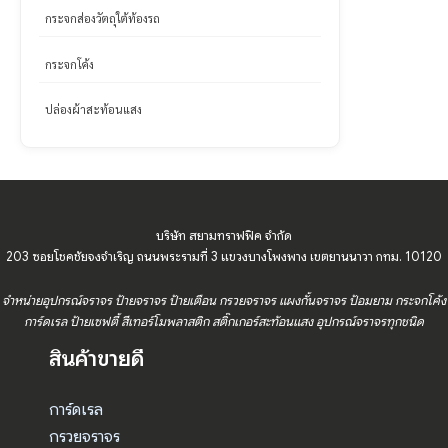
กระจกส่องวัตถุใต้ท้องรถ
กระจกโค้ง
ปล่องผ้าสะท้อนแสง
บริษัท สยามทราฟฟิค จำกัด
203 ซอยโชคชัยจงจำเริญ ถนนพระรามที่ 3 แขวงบางโพงพาง เขตยานนาวา กทม. 10120
จำหน่ายอุปกรณ์จราจร ป้ายจราจร ป้ายเตือน กรวยจราจร แผงกั้นจราจร ป้อมยาม กระจกโค้ง
การ์ดเรล ป้ายเซฟตี้ สีเทอร์โมพลาสติก สติ๊กเกอร์สะท้อนแสง อุปกรณ์จราจรทุกชนิด
สินค้าขายดี
การ์ดเรล
กรวยจราจร