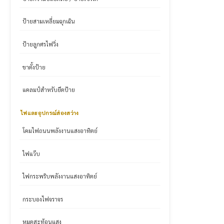
ป้ายสามเหลี่ยมฉุกเฉิน
ป้ายลูกศรไฟวิ่ง
ขาตั้งป้าย
แคลมป์สำหรับยึดป้าย
ไฟและอุปกรณ์ส่องสว่าง
โคมไฟถนนพลังงานแสงอาทิตย์
ไฟแว๊บ
ไฟกระพริบพลังงานแสงอาทิตย์
กระบองไฟจราจร
หมุดสะท้อนแสง