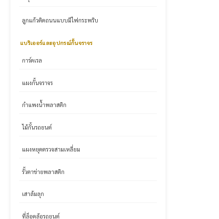
ลูกแก้วติดถนนแบบมีไฟกระพริบ
แบริเออร์และอุปกรณ์กั้นจราจร
การ์ดเรล
แผงกั้นจราจร
กำแพงน้ำพลาสติก
ไม้กั้นรถยนต์
แผงหยุดตรวจสามเหลี่ยม
รั้วตาข่ายพลาสติก
เสาล้มลุก
ที่ล็อคล้อรถยนต์