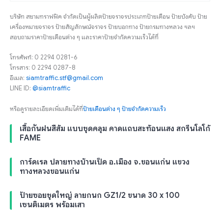
บริษัท สยามทราฟฟิค จำกัดเป็นผู้ผลิตป้ายจราจรประเภทป้ายเตือน ป้ายบังคับ ป้าย
เครื่องหมายจราจร ป้ายสัญลักษณ์จราจร ป้ายบอกทาง ป้ายกรมทางหลวง ฯลฯ
สอบถามราคาป้ายเตือนต่าง ๆ และราคาป้ายจำกัดความเร็วได้ที่
โทรศัพท์: 0 2294 0281-6
โทรสาร: 0 2294 0287-8
อีเมล:
siamtraffic.stf@gmail.com
LINE ID:
@siamtraffic
หรือดูรายละเอียดเพิ่มเติมได้ที่
ป้ายเตือนต่าง ๆ
ป้ายจำกัดความเร็ว
เสื้อกันฝนสีส้ม แบบชุดคลุม คาดแถบสะท้อนแสง สกรีนโลโก้
FAME
การ์ดเรล ปลายทางบ้านเป็ด อ.เมือง จ.ขอนแก่น แขวง
ทางหลวงขอนแก่น
ป้ายซอยชุดใหญ่ ลายกนก GZ1/2 ขนาด 30 x 100
เซนติเมตร พร้อมเสา