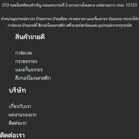
203 ซอยโชคชัยจงจำเริญ ถนนพระรามที่ 3 แขวงบางโพงพาง เขตยานนาวา กทม. 10120
จำหน่ายอุปกรณ์จราจร ป้ายจราจร ป้ายเตือน กรวยจราจร แผงกั้นจราจร ป้อมยาม กระจกโค้ง
การ์ดเรล ป้ายเซฟตี้ สีเทอร์โมพลาสติก สติ๊กเกอร์สะท้อนแสง อุปกรณ์จราจรทุกชนิด
สินค้าขายดี
การ์ดเรล
กรวยจราจร
แผงกั้นจราจร
สีเทอร์โมพลาสติก
บริษัท
เกี่ยวกับเรา
ผลงานของเรา
ติดต่อเรา
ติดต่อเรา