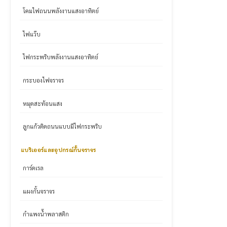
โคมไฟถนนพลังงานแสงอาทิตย์
ไฟแว๊บ
ไฟกระพริบพลังงานแสงอาทิตย์
กระบองไฟจราจร
หมุดสะท้อนแสง
ลูกแก้วติดถนนแบบมีไฟกระพริบ
แบริเออร์และอุปกรณ์กั้นจราจร
การ์ดเรล
แผงกั้นจราจร
กำแพงน้ำพลาสติก