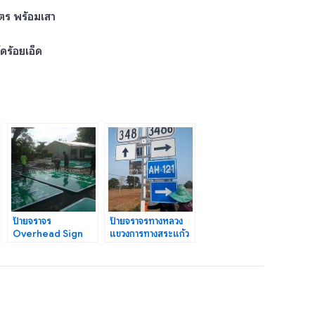
ตร พร้อมเสา
ดร้อยเอ็ด
ป้ายจราจร
ป้ายจราจรทางหลวง
Overhead Sign
แขวงการทางสระแก้ว
แขวงทางหลวง
(วัฒนานคร) กรม
กำแพงเพชร ปริมาณ
ทางหลวง
งาน 524 ตร.ม.