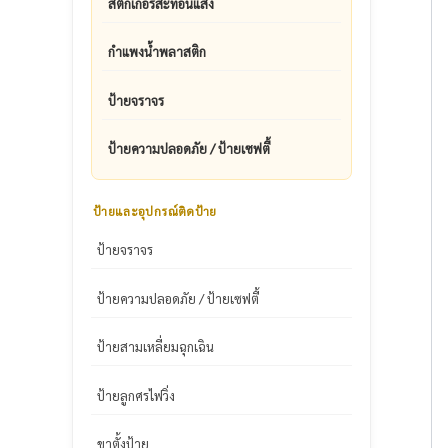
สติ๊กเกอร์สะท้อนแสง
กำแพงน้ำพลาสติก
ป้ายจราจร
ป้ายความปลอดภัย / ป้ายเซฟตี้
ป้ายและอุปกรณ์ติดป้าย
ป้ายจราจร
ป้ายความปลอดภัย / ป้ายเซฟตี้
ป้ายสามเหลี่ยมฉุกเฉิน
ป้ายลูกศรไฟวิ่ง
ขาตั้งป้าย