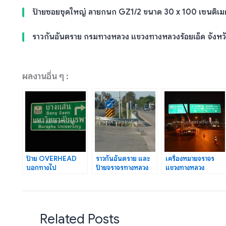
ป้ายซอยชุดใหญ่ ลายกนก GZ1/2 ขนาด 30 x 100 เซนติเม
ราวกันอันตราย กรมทางหลวง แขวงทางหลวงร้อยเอ็ด จังหวั
ผลงานอื่น ๆ :
ป้าย OVERHEAD
ราวกันอันตราย และ
เครื่องหมายจราจร
บอกทางไป
ป้ายจราจรทางหลวง
แขวงทางหลวง
มหาวิทยาลัยบูรพา
หมายเลข 4 ตอน
นครปฐม สำนัก
HIGH INTENSITY
หนองหมู-ห้วยยาง
ทางหลวงที่ 15 ปริมาณ
GRADE
13 แห่ง
Related Posts