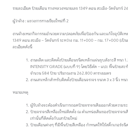
รายละเอียด ป้ายเตือน ทางหลวงหมายเลข 1349 ตอน สะเมิง-วัดจันทร์ 
ผู้ว่าจ้าง : แขวงการทางเชียงใหม่ที่ 2
งานจ้างเหมากิจกรรมอำนวยความปลอดภัยเพื่อป้องกัน และแก้ไขอุบัติเ
1349 ตอน สะเมิง – วัดจันทร์ ระหว่าง กม. 11+000 – กม. 17+000 (เป็
ละเอียดดังนี้
งานผลิต และติดตั้งป้ายเตือนชนิดเหล็กแผ่นชุบสังกะสี หนา 1
INTENSITY GRADE (แบบที่ 9) โดยวิธีตัด – แปะ พื้นป้ายสะท้
จำนวน 584 ป้าย ปริมาณงาน 262.800 ตารางเมตร
งานเสาเหล็กสำหรับติดตั้งป้ายเตือนจราจร ขนาด 3 x 3 นิ้ว ห
หมายเหตุ
ผู้รับจ้างจะต้องดำเนินการถอดป้ายจราจรเดิมออกด้วยความระมั
ป้ายจราจรสีเหลืองใหม่ติดตั้ง ณ ตำแหน่งเดิมของป้ายจราจรเดิม 
เท่านั้นที่ติดตั้งกับเสาป้ายใหม่
ป้ายเตือนต่างๆ ที่มีพื้นป้ายสีเหลือง กำหนดให้ใช้สติ๊กเกอ