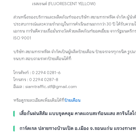
เรสเซนต์ (FLUORESCENT YELLOW)
ส่วนหนึ่งของบริการและผลิตภัณฑ์ของบริษัท สยามทราฟฟิค จำกัด ผู้นำด
ประสบการณ์และความชำนาญในการดำเนินงานมากกว่า 30 ปี ได้รับความไว
เอกชน การันตีความเชื่อมั่นรางวัลด้วยผลิตภัณฑ์ยอดเยี่ยม จากรัฐมน
ISO 9001
บริษัท สยามทราฟฟิค จำกัดเป็นผู้ผลิตป้ายเตือน ป้ายจราจรทุกชนิด ร
ชนบท สอบถามราคาป้ายเตือนได้ที่
โทรศัพท์ : 0 2294 0281-6
โทรสาร : 0 2294 0287-8
อีเมล : siamtraffic.stf@gmail.com
หรือดูรายละเอียดเพิ่มเติมได้ที่
ป้ายเตือน
เสื้อกันฝนสีส้ม แบบชุดคลุม คาดแถบสะท้อนแสง สกรีนโลโ
การ์ดเรล ปลายทางบ้านเป็ด อ.เมือง จ.ขอนแก่น แขวงทาง