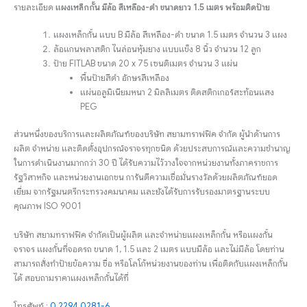
รายละเอียด
แผงเหล็กกั้น มีล้อ สีเหลือง-ดำ ขนาดยาว 1.5 เมตร พร้อมติดป้าย
แผงเหล็กกั้น แบบ B มีล้อ สีเหลือง-ดำ ขนาด 1.5 เมตร จำนวน 3 แผง
ล้อแกนพลาสติก ไนล่อนหุ้มยาง แบบแข็ง 8 นิ้ว จำนวน 12 ลูก
ป้าย FITLAB ขนาด 20 x 75 เซนติเมตร จำนวน 3 แผ่น
พื้นป้ายสีดำ อักษรสีเหลือง
แผ่นอลูมิเนียมหนา 2 มิลลิเมตร ติดสติกเกอร์สะท้อนแสง
PEG
ส่วนหนึ่งของบริการและผลิตภัณฑ์ของบริษัท สยามทราฟฟิค จำกัด ผู้นำด้านการ
ผลิต จำหน่าย และติดตั้งอุปกรณ์จราจรทุกชนิด ด้วยประสบการณ์และความชำนาญ
ในการดำเนินงานมากกว่า 30 ปี ได้รับความไว้วางใจจากหน่วยงานทั้งภาคราชการ
รัฐวิสาหกิจ และหน่วยงานเอกชน การันตีความเชื่อมั่นรางวัลด้วยผลิตภัณฑ์ยอด
เยี่ยม จากรัฐมนตรีกระทรวงคมนาคม และยังได้รับการรับรองมาตรฐานระบบ
คุณภาพ ISO 9001
บริษัท สยามทราฟฟิค จำกัดเป็นผู้ผลิต และจำหน่ายแผงเหล็กกั้น หรือแผงกั้น
จราจร แผงกั้นที่จอดรถ ขนาด 1, 1.5 และ 2 เมตร แบบมีล้อ และไม่มีล้อ โดยท่าน
สามารถสั่งทำป้ายข้อความ ชื่อ หรือโลโก้หน่วยงานของท่าน เพื่อติดกับแผงเหล็กกั้น
ได้ สอบถามราคาแผงเหล็กกั้นได้ที่
โทรศัพท์ :
0 2294 0281-6