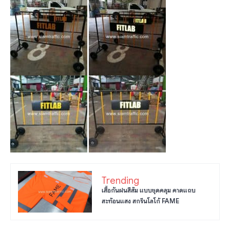
Trending
เสื้อกันฝนสีส้ม แบบชุดคลุม คาดแถบ
สะท้อนแสง สกรีนโลโก้ FAME