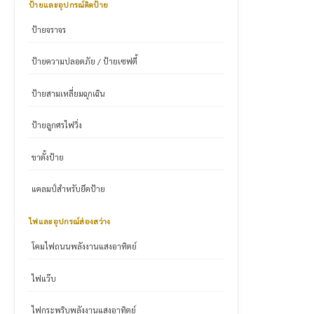
ป้ายและอุปกรณ์ติดป้าย
ป้ายจราจร
ป้ายความปลอดภัย / ป้ายเซฟตี้
ป้ายสามเหลี่ยมฉุกเฉิน
ป้ายลูกศรไฟวิ่ง
ขาตั้งป้าย
แคลมป์สำหรับยึดป้าย
ไฟและอุปกรณ์ส่องสว่าง
โคมไฟถนนพลังงานแสงอาทิตย์
ไฟแว๊บ
ไฟกระพริบพลังงานแสงอาทิตย์