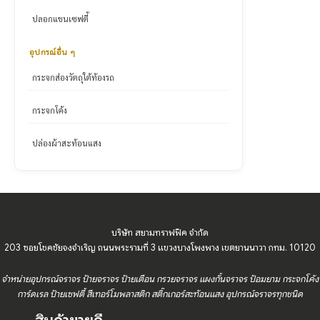
ปลอกแขนเซฟตี้
อุปกรณ์อื่น ๆ
กระจกส่องวัตถุใต้ท้องรถ
กระจกโค้ง
ปล่องผ้าสะท้อนแสง
บริษัท สยามทราฟฟิค จำกัด
203 ซอยโชคชัยจงจำเริญ ถนนพระรามที่ 3 แขวงบางโพงพาง เขตยานนาวา กทม. 10120
จำหน่ายอุปกรณ์จราจร ป้ายจราจร ป้ายเตือน กรวยจราจร แผงกั้นจราจร ป้อมยาม กระจกโค้ง
การ์ดเรล ป้ายเซฟตี้ สีเทอร์โมพลาสติก สติ๊กเกอร์สะท้อนแสง อุปกรณ์จราจรทุกชนิด