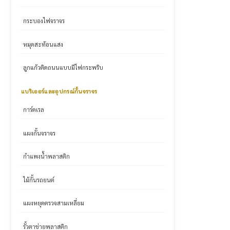
กระบองไฟจราจร
หมุดสะท้อนแสง
ลูกแก้วติดถนนแบบมีไฟกระพริบ
แบริเออร์และอุปกรณ์กั้นจราจร
การ์ดเรล
แผงกั้นจราจร
กำแพงน้ำพลาสติก
ไม้กั้นรถยนต์
แผงหยุดตรวจสามเหลี่ยม
รั้วตาข่ายพลาสติก