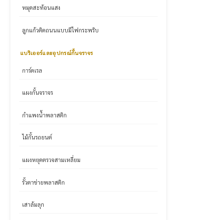
หมุดสะท้อนแสง
ลูกแก้วติดถนนแบบมีไฟกระพริบ
แบริเออร์และอุปกรณ์กั้นจราจร
การ์ดเรล
แผงกั้นจราจร
กำแพงน้ำพลาสติก
ไม้กั้นรถยนต์
แผงหยุดตรวจสามเหลี่ยม
รั้วตาข่ายพลาสติก
เสาล้มลุก