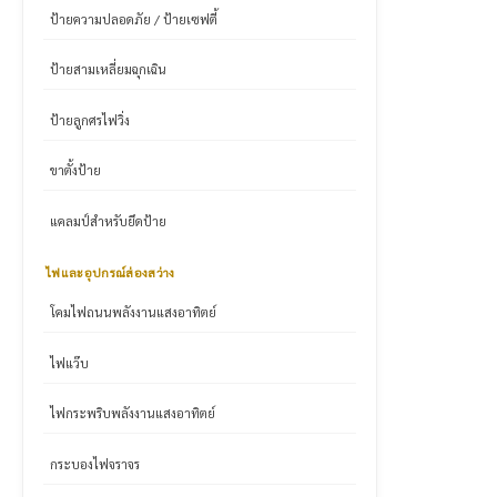
ป้ายความปลอดภัย / ป้ายเซฟตี้
ป้ายสามเหลี่ยมฉุกเฉิน
ป้ายลูกศรไฟวิ่ง
ขาตั้งป้าย
แคลมป์สำหรับยึดป้าย
ไฟและอุปกรณ์ส่องสว่าง
โคมไฟถนนพลังงานแสงอาทิตย์
ไฟแว๊บ
ไฟกระพริบพลังงานแสงอาทิตย์
กระบองไฟจราจร