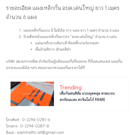
รายละเอียด แผงเหล็กกั้น อบต.เด่นใหญ่ ยาว 1 เมตร
จำนวน 6 แผง
แผงเหล็กกั้นแบบ B ไม่มีล้อ ขาว-แดง ยาว 1 เมตร จำนวน 6 แผง
ป้ายติดหน้าแผงเหล็กกั้นจราจร “อบต.เด่นใหญ่” จำนวน 6 แผ่น
แผ่นเหล็กอาบสังกะสี ติดสติ๊กเกอร์ธรรมดา
พื้นป้ายสีขาว-อักษรสีดำ
บริษัท สยามทราฟฟิค จำกัดเป็นผู้ผลิตแผงกั้นที่จอดรถ ที่กั้นสแตนเลส แผงกั้น
จราจรแบบมีล้อ ฯลฯ สอบถามราคาแผงกั้นจราจรได้ที่
Trending
เสื้อกันฝนสีส้ม แบบชุดคลุม คาดแถบ
สะท้อนแสง สกรีนโลโก้ FAME
โทรศัพท์ : 0-2294-0281-6
โทรสาร : 0-2294-0287-8
อีเมล : siamtraffic.stf@gmail.com