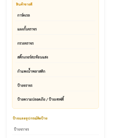
สินค้าขายดี
การ์ดเรล
แผงกั้นจราจร
กรวยจราจร
สติ๊กเกอร์สะท้อนแสง
กำแพงน้ำพลาสติก
ป้ายจราจร
ป้ายความปลอดภัย / ป้ายเซฟตี้
ป้ายและอุปกรณ์ติดป้าย
ป้ายจราจร