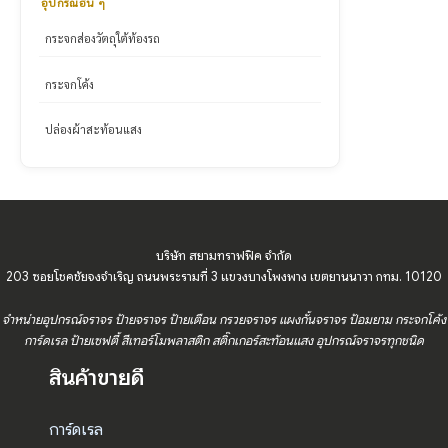
อุปกรณ์อื่น ๆ
กระจกส่องวัตถุใต้ท้องรถ
กระจกโค้ง
ปล่องผ้าสะท้อนแสง
บริษัท สยามทราฟฟิค จำกัด
203 ซอยโชคชัยจงจำเริญ ถนนพระรามที่ 3 แขวงบางโพงพาง เขตยานนาวา กทม. 10120
จำหน่ายอุปกรณ์จราจร ป้ายจราจร ป้ายเตือน กรวยจราจร แผงกั้นจราจร ป้อมยาม กระจกโค้ง
การ์ดเรล ป้ายเซฟตี้ สีเทอร์โมพลาสติก สติ๊กเกอร์สะท้อนแสง อุปกรณ์จราจรทุกชนิด
สินค้าขายดี
การ์ดเรล