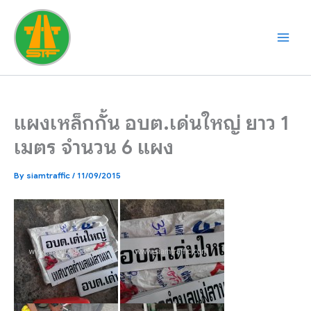
Skip
to
content
แผงเหล็กกั้น อบต.เด่นใหญ่ ยาว 1
เมตร จำนวน 6 แผง
By
siamtraffic
/
11/09/2015