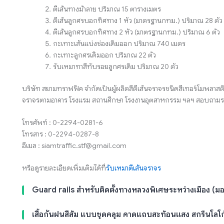
ตีเส้นทางม้าลาย ปริมาณ 15 ตารางเมตร
ตีเส้นลูกศรบอกทิศทาง 1 หัว (มาตรฐานกทม.) ปริมาณ 28 ตัว
ตีเส้นลูกศรบอกทิศทาง 2 หัว (มาตรฐานกทม.) ปริมาณ 6 ตัว
กะเทาะเส้นแบ่งช่องเดิมออก ปริมาณ 740 เมตร
กะเทาะลูกศรเดิมออก ปริมาณ 22 ตัว
รับเหมาทาสีทับรอยลูกศรเดิม ปริมาณ 20 ตัว
บริษัท สยามทราฟฟิค จำกัดเป็นผู้ผลิตสีตีเส้นจราจรชนิดสีเทอร์โมพลา
จราจรตามอาคาร โรงแรม สถานศึกษา โรงงานอุตสาหกรรม ฯลฯ สอบถามราคา
โทรศัพท์ : 0-2294-0281-6
โทรสาร : 0-2294-0287-8
อีเมล : siamtraffic.stf@gmail.com
หรือดูรายละเอียดเพิ่มเติมได้ที่
รับเหมาตีเส้นจราจร
Guard rails สำหรับติดตั้งทางหลวงพิเศษระหว่างเมือง (มอเ
เสื้อกันฝนสีส้ม แบบชุดคลุม คาดแถบสะท้อนแสง สกรีนโลโ