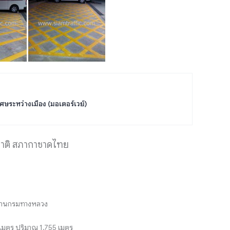
ศษระหว่างเมือง (มอเตอร์เวย์)
งชาติ สภากาชาดไทย
ตรฐานกรมทางหลวง
ติเมตร ปริมาณ 1,755 เมตร