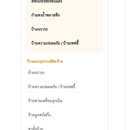
สติ๊กเกอร์สะท้อนแสง
กำแพงน้ำพลาสติก
ป้ายจราจร
ป้ายความปลอดภัย / ป้ายเซฟตี้
ป้ายและอุปกรณ์ติดป้าย
ป้ายจราจร
ป้ายความปลอดภัย / ป้ายเซฟตี้
ป้ายสามเหลี่ยมฉุกเฉิน
ป้ายลูกศรไฟวิ่ง
ขาตั้งป้าย