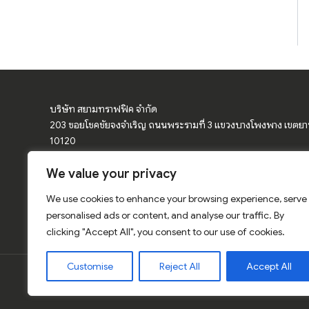
บริษัท สยามทราฟฟิค จำกัด
203 ซอยโชคชัยจงจำเริญ ถนนพระรามที่ 3 แขวงบางโพงพาง เขตย
10120
We value your privacy
จำหน่ายอุปกรณ์จราจร ป้ายจราจร ป้ายเตือน กรวยจราจร แผงกั้นจราจ
โค้ง
We use cookies to enhance your browsing experience, serve
การ์ดเรล ป้ายเซฟตี้ สีเทอร์โมพลาสติก สติ๊กเกอร์สะท้อนแสง อุปกรณ์
personalised ads or content, and analyse our traffic. By
clicking "Accept All", you consent to our use of cookies.
Customise
Reject All
Accept All