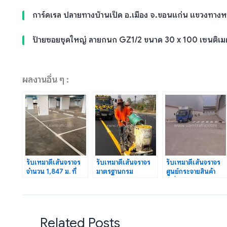
การ์ดเรล ปลายทางบ้านเป็ด อ.เมือง จ.ขอนแก่น แขวงทาง
ป้ายซอยชุดใหญ่ ลายกนก GZ1/2 ขนาด 30 x 100 เซนติเม
ผลงานอื่น ๆ :
รับเหมาตีเส้นจราจร
รับเหมาตีเส้นจราจร
รับเหมาตีเส้นจราจร
จำนวน 1,847 ม. ที่
มาตรฐานกรม
ศูนย์กระจายสินค้า
THE KEY สาทร-เจ
ทางหลวง และกรม
เครื่องจักรกลทางการ
ริญราษฏร์
ทางหลวงชนบท
เกษตรคูโบต้า
Related Posts