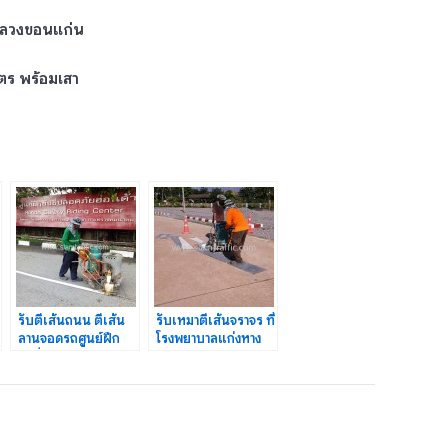
หลวงขอนแก่น
ตร พร้อมเสา
รับตีเส้นถนน ตีเส้น
รับเหมาตีเส้นจราจร ที่
ลานจอดรถศูนย์ฝึก
โรงพยาบาลแก่งหาง
ขับขี่ปลอดภัยฮอนด้า
แมว จังหวัดจันทบุรี
สำโรง