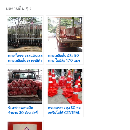
ผลงานอื่น ๆ :
แผงกั้นจราจรสแตนเลส
แผงเหล็กกั้น มีล้อ 50
แผงเหล็กกั้นจราจรสีดำ
แผง ไม่มีล้อ 170 แผง
เซ็นทรัล หาดใหญ่
เซ็นทรัล ลาดพร้าว
รั้วตาข่ายพลาสติก
กรวยจราจร สูง 80 ซม.
จำนวน 30 ม้วน ส่งที่
สกรีนโลโก้ CENTRAL
จังหวัด
WORLD จำนวน 200
พระนครศรีอยุธยา
ใบ