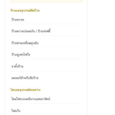
ป้ายและอุปกรณ์ติดป้าย
ป้ายจราจร
ป้ายความปลอดภัย / ป้ายเซฟตี้
ป้ายสามเหลี่ยมฉุกเฉิน
ป้ายลูกศรไฟวิ่ง
ขาตั้งป้าย
แคลมป์สำหรับยึดป้าย
ไฟและอุปกรณ์ส่องสว่าง
โคมไฟถนนพลังงานแสงอาทิตย์
ไฟแว๊บ