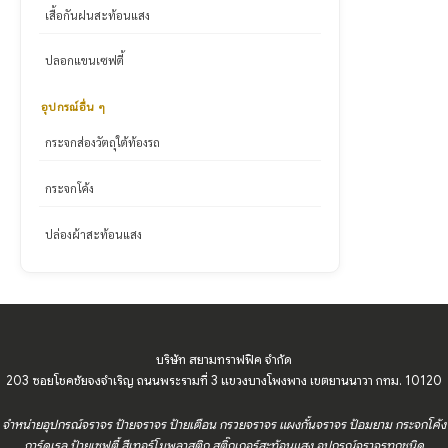
เสื้อกันฝนสะท้อนแสง
ปลอกแขนเซฟตี้
อุปกรณ์อื่น ๆ
กระจกส่องวัตถุใต้ท้องรถ
กระจกโค้ง
ปล่องผ้าสะท้อนแสง
บริษัท สยามทราฟฟิค จำกัด
203 ซอยโชคชัยจงจำเริญ ถนนพระรามที่ 3 แขวงบางโพงพาง เขตยานนาวา กทม. 10120
จำหน่ายอุปกรณ์จราจร ป้ายจราจร ป้ายเตือน กรวยจราจร แผงกั้นจราจร ป้อมยาม กระจกโค้ง
การ์ดเรล ป้ายเซฟตี้ สีเทอร์โมพลาสติก สติ๊กเกอร์สะท้อนแสง อุปกรณ์จราจรทุกชนิด