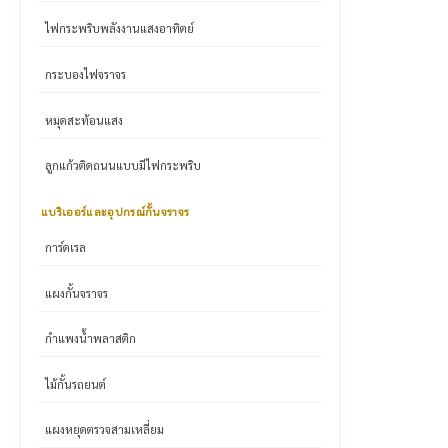
ไฟกระพริบพลังงานแสงอาทิตย์
กระบองไฟจราจร
หมุดสะท้อนแสง
ลูกแก้วติดถนนแบบมีไฟกระพริบ
แบริเออร์และอุปกรณ์กั้นจราจร
การ์ดเรล
แผงกั้นจราจร
กำแพงน้ำพลาสติก
ไม้กั้นรถยนต์
แผงหยุดตรวจสามเหลี่ยม