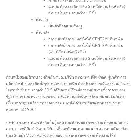
ผ่าหน้า ติดโดยใช้เมจิกเทป (ตีนตุ๊กแก)
แถบสะท้อนแสงสีเทาเงิน (แบบใช้ความร้อนรีดติด)
จำนวน 2 แถบ แถบกว้าง 1.5 นิ้ว
ด้านข้าง
เป็นตัวล็อคแบบก้ามปู
ด้านหลัง
กลางหลังข้อความ และโลโก้ CENTRAL สีเทาเงิน
กลางหลังข้อความ และโลโก้ CENTRAL สีเทาเงิน
(แบบใช้ความร้อนรีดติด)
แถบสะท้อนแสงสีเทาเงิน (แบบใช้ความร้อนรีดติด)
จำนวน 2 แถบ แถบกว้าง 1.5 นิ้ว
ส่วนหนึ่งของบริการและผลิตภัณฑ์ของบริษัท สยามทราฟฟิค จำกัด ผู้นำด้านการ
ผลิต จำหน่าย และติดตั้งอุปกรณ์จราจรทุกชนิด ด้วยประสบการณ์และความชำนาญ
ในการดำเนินงานมากกว่า 30 ปี ได้รับความไว้วางใจจากหน่วยงานทั้งภาคราชการ
รัฐวิสาหกิจ และหน่วยงานเอกชน การันตีความเชื่อมั่นรางวัลด้วยผลิตภัณฑ์ยอด
เยี่ยม จากรัฐมนตรีกระทรวงคมนาคม และยังได้รับการรับรองมาตรฐานระบบ
คุณภาพ ISO 9001
บริษัท สยามทราฟฟิค จำกัดเป็นผู้ผลิต และจำหน่ายเสื้อจราจรสะท้อนแสง สีเขียว
มะนาว และสีส้ม มี 2 แบบ ได้แก่ เสื้อสะท้อนแสงแบบตาข่าย และแบบผ้าสะท้อน
แสง (เนื้อผ้า Mesh Polyester) สอบถามราคาเสื้อจราจรสะท้อนแสงได้ที่