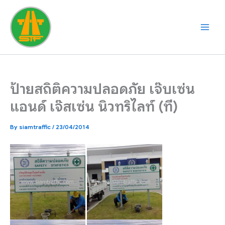
Skip
to
content
ป้ายสถิติความปลอดภัย เจ๊บเซ่น
แอนด์ เจ๊สเซ่น นิวทริไลท์ (ที)
By
siamtraffic
/
23/04/2014