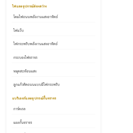
ไฟและอุปกรณ์ส่องสว่าง
โคมไฟถนนพลังงานแสงอาทิตย์
ไฟแว๊บ
ไฟกระพริบพลังงานแสงอาทิตย์
กระบองไฟจราจร
หมุดสะท้อนแสง
ลูกแก้วติดถนนแบบมีไฟกระพริบ
แบริเออร์และอุปกรณ์กั้นจราจร
การ์ดเรล
แผงกั้นจราจร