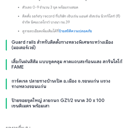
ตัวเลข 0-9 จำนวน 3 ชุด พร้อมรางสอด
ติดตั้ง safety record ที่บริษัท เจ๊บเซ่น แอนด์ เจ๊สเซ่น นิวทริไลท์ (ที)
จำกัด นิคมเวลโกรว์ บางนา กม.39
ดูรายละเอียดเพิ่มเติมได้ที่
ป้ายสถิติความปลอดภัย
Guard rails สำหรับติดตั้งทางหลวงพิเศษระหว่างเมือง
(มอเตอร์เวย์)
เสื้อกันฝนสีส้ม แบบชุดคลุม คาดแถบสะท้อนแสง สกรีนโลโก้
FAME
การ์ดเรล ปลายทางบ้านเป็ด อ.เมือง จ.ขอนแก่น แขวง
ทางหลวงขอนแก่น
ป้ายซอยชุดใหญ่ ลายกนก GZ1/2 ขนาด 30 x 100
เซนติเมตร พร้อมเสา