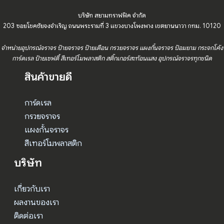
บริษัท สยามทราฟฟิค จำกัด
203 ซอยโชคชัยจงจำเริญ ถนนพระรามที่ 3 แขวงบางโพงพาง เขตยานนาวา กทม. 10120
จำหน่ายอุปกรณ์จราจร ป้ายจราจร ป้ายเตือน กรวยจราจร แผงกั้นจราจร ป้อมยาม กระจกโค้ง
การ์ดเรล ป้ายเซฟตี้ สีเทอร์โมพลาสติก สติ๊กเกอร์สะท้อนแสง อุปกรณ์จราจรทุกชนิด
สินค้าขายดี
การ์ดเรล
กรวยจราจร
แผงกั้นจราจร
สีเทอร์โมพลาสติก
บริษัท
เกี่ยวกับเรา
ผลงานของเรา
ติดต่อเรา