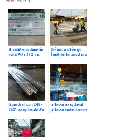
ผลงานอื่น ๆ :
ป้ายสถิติความปลอดภัย
ตีเส้นถนน บริษัท ยูนิ
ขนาด 90 x 180 ซม.
ไทยชิปยาร์ด แอนด์ เอน
และขนาด 120 x 240
จิเนียริ่ง จำกัด
ซม.
Guardrail มอก.248-
การ์ดเรล และอุปกรณ์
2531 และอุปกรณ์การ์ด
การ์ดเรล ขนส่งปลายทาง
เรล ปลายทางจังหวัด
ไปยังภาคอีสาน
ระยอง
จ.ชัยนาท