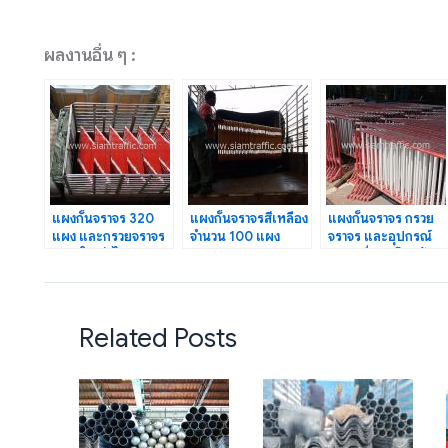
ผลงานอื่น ๆ :
แผงกั้นจราจร 320
แผงกั้นจราจรสีเหลือง
แผงกั้นจราจร กรวย
แผง และกรวยจราจร
จำนวน 100 แผง
จราจร และอุปกรณ์
700 ใบ ส่งไป
วิศวกรรมจราจร
จราจรอื่นๆ เซ็นทรัล
เซ็นทรัลภูเก็ต
ทน.ภูเก็ต
เฟสติวัล
Related Posts