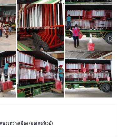
ศษระหว่างเมือง (มอเตอร์เวย์)