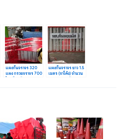
แผงกั้นจราจร 320
แผงกั้นจราจร ยาว 1.5
แผง กรวยจราจร 700
เมตร (ขาโค้ง) จำนวน
ใบ เซ็นทรัลพลาซา
13 แผง ทต.ตันหยง
นครราชสีมา
มัส