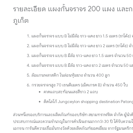
รายละเอียด แผงกั้นจราจร 200 แผง และก
ภูเก็ต
แผงกั้นจราจร แบบ B ไม่มีล้อ ขาว-แดง ยาว 1.5 เมตร (ขาโค้ง
แผงกั้นจราจร แบบ B ไม่มีล้อ ขาว-แดง ยาว 2 เมตร (ขาโค้ง) 
แผงกั้นจราจร แบบ B มีล้อ ขาว-แดง ยาว 1.5 เมตร จำนวน 50
แผงกั้นจราจร แบบ B มีล้อ ขาว-แดง ยาว 2 เมตร จำนวน 50 แ
ล้อแกนพลาสติก ไนล่อนหุ้มยาง จำนวน 400 ลูก
กรวยจราจรสูง 70 เซนติเมตร (เม็ดเกรด B) จำนวน 450 ใบ
คาดแถบสะท้อนแสงสีขาว 2 แถบ
ติดโลโก้ Jungceylon shopping destination Patong-
ส่วนหนึ่งของบริการและผลิตภัณฑ์ของบริษัท สยามทราฟฟิค จำกัด ผู้นำด
ประสบการณ์และความชำนาญในการดำเนินงานมากกว่า 30 ปี ได้รับความไว
เอกชน การันตีความเชื่อมั่นรางวัลด้วยผลิตภัณฑ์ยอดเยี่ยม จากรัฐมน