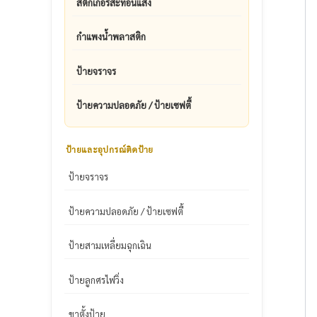
สติ๊กเกอร์สะท้อนแสง
กำแพงน้ำพลาสติก
ป้ายจราจร
ป้ายความปลอดภัย / ป้ายเซฟตี้
ป้ายและอุปกรณ์ติดป้าย
ป้ายจราจร
ป้ายความปลอดภัย / ป้ายเซฟตี้
ป้ายสามเหลี่ยมฉุกเฉิน
ป้ายลูกศรไฟวิ่ง
ขาตั้งป้าย