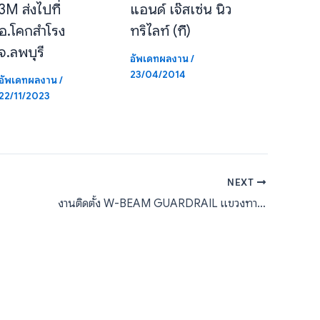
3M ส่งไปที่
แอนด์ เจ๊สเซ่น นิว
อ.โคกสำโรง
ทริไลท์ (ที)
จ.ลพบุรี
อัพเดทผลงาน
/
23/04/2014
อัพเดทผลงาน
/
22/11/2023
NEXT
งานติดตั้ง W-BEAM GUARDRAIL แขวงทางหลวงสุโขทัย กรมทางหลวง