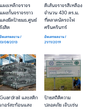
แผงเหล็กจราจร
ตีเส้นจราจรสีเหลือง
แผงกั้นจราจรขาว
จำนวน 430 ตร.ม.
แดงยึดป้ายมธ.ศูนย์
ที่ตลาดนัดรถไฟ
รังสิต
ศรีนครินทร์
อัพเดทผลงาน
/
อัพเดทผลงาน
/
13/08/2013
21/11/2019
Guardrail และสติก
ป้ายสถิติความ
เกอร์สะท้อนแสง
ปลอดภัย เจ๊บเซ่น