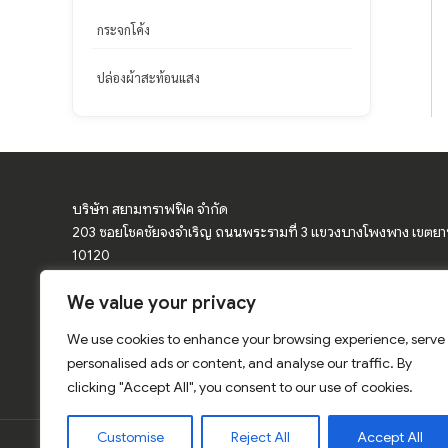
กระจกโค้ง
ปล่องผ้าสะท้อนแสง
บริษัท สยามทราฟฟิค จำกัด
203 ซอยโชคชัยจงจำเริญ ถนนพระรามที่ 3 แขวงบางโพงพาง เขตย
10120
We value your privacy
จำหน่ายอุปกรณ์จราจร ป้ายจราจร ป้ายเตือน กรวยจราจร แผงกั้นจราจ
โค้ง
We use cookies to enhance your browsing experience, serve
การ์ดเรล ป้ายเซฟตี้ สีเทอร์โมพลาสติก สติ๊กเกอร์สะท้อนแสง อุปกรณ์
personalised ads or content, and analyse our traffic. By
clicking "Accept All", you consent to our use of cookies.
Customise
Reject All
Accept All