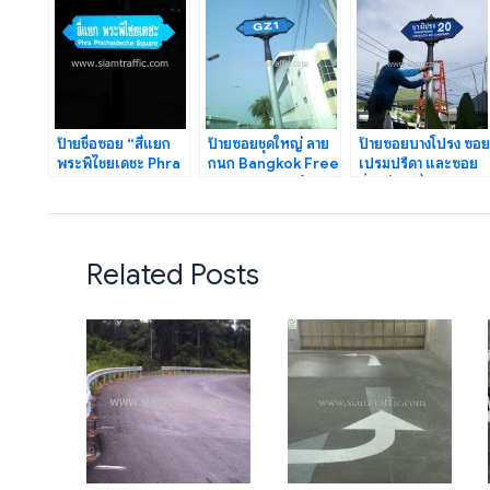
ป้ายชื่อซอย “สี่แยก
ป้ายซอยชุดใหญ่ ลาย
ป้ายซอยบางโปรง ซอย
พระพิไชยเดชะ Phra
กนก Bangkok Free
เปรมปรีดา และซอย
Phichaigecha
Trade Zone จำนวน
นิ่มเนียม ที่
Square”
15 ชุด
จ.สมุทรปราการ
Related Posts