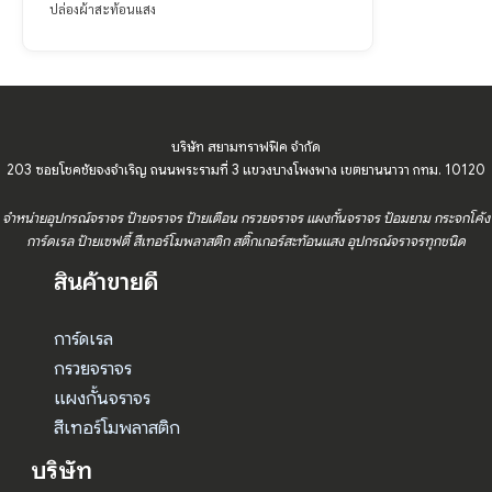
ปล่องผ้าสะท้อนแสง
บริษัท สยามทราฟฟิค จำกัด
203 ซอยโชคชัยจงจำเริญ ถนนพระรามที่ 3 แขวงบางโพงพาง เขตยานนาวา กทม. 10120
จำหน่ายอุปกรณ์จราจร ป้ายจราจร ป้ายเตือน กรวยจราจร แผงกั้นจราจร ป้อมยาม กระจกโค้ง
การ์ดเรล ป้ายเซฟตี้ สีเทอร์โมพลาสติก สติ๊กเกอร์สะท้อนแสง อุปกรณ์จราจรทุกชนิด
สินค้าขายดี
การ์ดเรล
กรวยจราจร
แผงกั้นจราจร
สีเทอร์โมพลาสติก
บริษัท