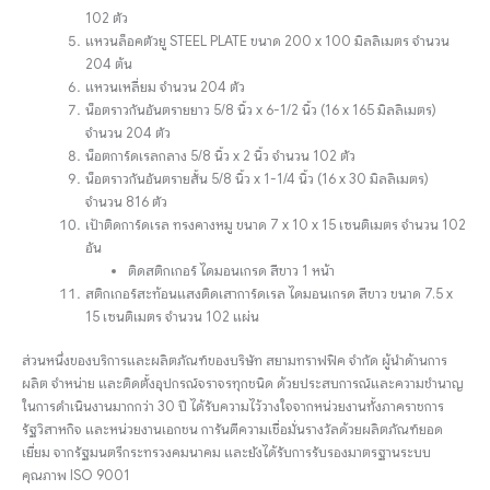
102 ตัว
แหวนล็อคตัวยู STEEL PLATE ขนาด 200 x 100 มิลลิเมตร จำนวน
204 ต้น
แหวนเหลี่ยม จำนวน 204 ตัว
น็อตราวกันอันตรายยาว 5/8 นิ้ว x 6-1/2 นิ้ว (16 x 165 มิลลิเมตร)
จำนวน 204 ตัว
น็อตการ์ดเรลกลาง 5/8 นิ้ว x 2 นิ้ว จำนวน 102 ตัว
น็อตราวกันอันตรายสั้น 5/8 นิ้ว x 1-1/4 นิ้ว (16 x 30 มิลลิเมตร)
จำนวน 816 ตัว
เป้าติดการ์ดเรล ทรงคางหมู ขนาด 7 x 10 x 15 เซนติเมตร จำนวน 102
อัน
ติดสติกเกอร์ ไดมอนเกรด สีขาว 1 หน้า
สติกเกอร์สะท้อนแสงติดเสาการ์ดเรล ไดมอนเกรด สีขาว ขนาด 7.5 x
15 เซนติเมตร จำนวน 102 แผ่น
ส่วนหนึ่งของบริการและผลิตภัณฑ์ของบริษัท สยามทราฟฟิค จำกัด ผู้นำด้านการ
ผลิต จำหน่าย และติดตั้งอุปกรณ์จราจรทุกชนิด ด้วยประสบการณ์และความชำนาญ
ในการดำเนินงานมากกว่า 30 ปี ได้รับความไว้วางใจจากหน่วยงานทั้งภาคราชการ
รัฐวิสาหกิจ และหน่วยงานเอกชน การันตีความเชื่อมั่นรางวัลด้วยผลิตภัณฑ์ยอด
เยี่ยม จากรัฐมนตรีกระทรวงคมนาคม และยังได้รับการรับรองมาตรฐานระบบ
คุณภาพ ISO 9001