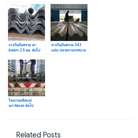
606 (Motorway)
เมืองที่ 2
ราวกันอันตราย w-
ราวกันอันตราย 343
beam 2.5 มม. ส่งไป
แผ่น ปลายทางเทศบาล
อำเภอวาริชภูมิ จังหวัด
จันจว้า จังหวัดเชียงราย
สกลนคร
โรงงานผลิตแผ่
นการ์ดเรล ส่งไป
สำนักงานบำรุงทางหลวง
พิเศษระหว่างเมือง
Related Posts