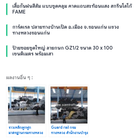
เสื้อกันฝนสีส้ม แบบชุดคลุม คาดแถบสะท้อนแสง สกรีนโลโก้
FAME
การ์ดเรล ปลายทางบ้านเป็ด อ.เมือง จ.ขอนแก่น แขวง
ทางหลวงขอนแก่น
ป้ายซอยชุดใหญ่ ลายกนก GZ1/2 ขนาด 30 x 100
เซนติเมตร พร้อมเสา
ผลงานอื่น ๆ :
ราวเหล็กลูกฟูก
Guard rail กรม
มาตรฐานกรมทางหลวง
ทางหลวง สำนักงานบำรุง
DWG.NO.RS-603-
ทางหลวงพิเศษระหว่าง