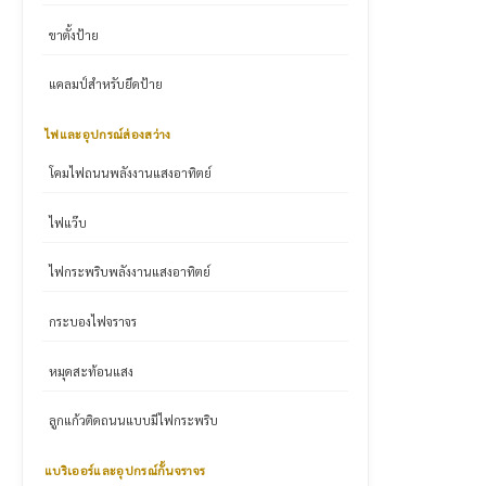
ขาตั้งป้าย
แคลมป์สำหรับยึดป้าย
ไฟและอุปกรณ์ส่องสว่าง
โคมไฟถนนพลังงานแสงอาทิตย์
ไฟแว๊บ
ไฟกระพริบพลังงานแสงอาทิตย์
กระบองไฟจราจร
หมุดสะท้อนแสง
ลูกแก้วติดถนนแบบมีไฟกระพริบ
แบริเออร์และอุปกรณ์กั้นจราจร