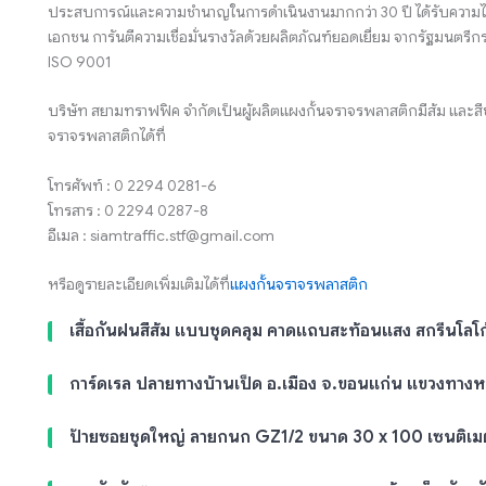
ประสบการณ์และความชำนาญในการดำเนินงานมากกว่า 30 ปี ได้รับความไว
เอกชน การันตีความเชื่อมั่นรางวัลด้วยผลิตภัณฑ์ยอดเยี่ยม จากรัฐมน
ISO 9001
บริษัท สยามทราฟฟิค จำกัดเป็นผู้ผลิตแผงกั้นจราจรพลาสติกมีส้ม และสี
จราจรพลาสติกได้ที่
โทรศัพท์ : 0 2294 0281-6
โทรสาร : 0 2294 0287-8
อีเมล : siamtraffic.stf@gmail.com
หรือดูรายละเอียดเพิ่มเติมได้ที่
แผงกั้นจราจรพลาสติก
เสื้อกันฝนสีส้ม แบบชุดคลุม คาดแถบสะท้อนแสง สกรีนโลโ
การ์ดเรล ปลายทางบ้านเป็ด อ.เมือง จ.ขอนแก่น แขวงทาง
ป้ายซอยชุดใหญ่ ลายกนก GZ1/2 ขนาด 30 x 100 เซนติเม