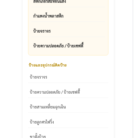
สติ๊กเกอร์สะท้อนแสง
กำแพงน้ำพลาสติก
ป้ายจราจร
ป้ายความปลอดภัย / ป้ายเซฟตี้
ป้ายและอุปกรณ์ติดป้าย
ป้ายจราจร
ป้ายความปลอดภัย / ป้ายเซฟตี้
ป้ายสามเหลี่ยมฉุกเฉิน
ป้ายลูกศรไฟวิ่ง
ขาตั้งป้าย