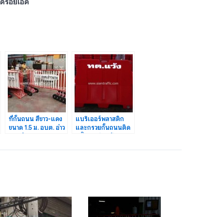
ดร้อยเอ็ด
ที่กั้นถนน สีขาว-แดง
แบริเออร์พลาสติก
ขนาด 1.5 ม. อบต. อ่าว
และกรวยกั้นถนนติด
นาง จำนวน 35 แผง
สติ๊กเกอร์สะท้อนแสง
“ทต. แว้ง”