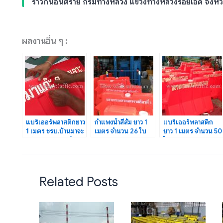
ราวกันอันตราย กรมทางหลวง แขวงทางหลวงร้อยเอ็ด จังหวั
ผลงานอื่น ๆ :
แบริเออร์พลาสติกยาว
กำแพงน้ำสีส้ม ยาว 1
แบริเออร์พลาสติก
1 เมตร ชรบ.บ้านมาจะ
เมตร จำนวน 26 ใบ
ยาว 1 เมตร จำนวน 50
แก๊ะ ต.ฆอเลาะ จำนวน
แขวงทางหลวง
ใบ แขวงทางหลวง
4 ใบ
นครราชสีมาที่ 1
ชนบทระนอง
Related Posts