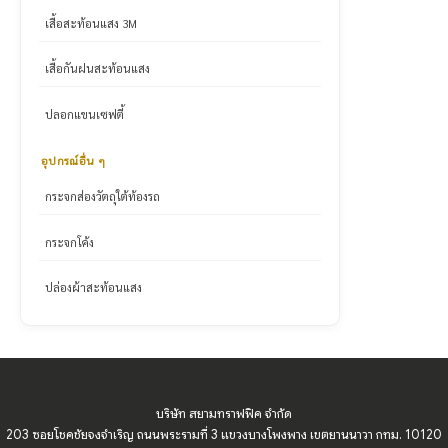
เสื้อสะท้อนแสง 3M
เสื้อกันฝนสะท้อนแสง
ปลอกแขนเซฟตี้
อุปกรณ์อื่น ๆ
กระจกส่องวัตถุใต้ท้องรถ
กระจกโค้ง
ปล่องผ้าสะท้อนแสง
บริษัท สยามทราฟฟิค จำกัด
203 ซอยโชคชัยจงจำเริญ ถนนพระรามที่ 3 แขวงบางโพงพาง เขตยานนาวา กทม. 10120