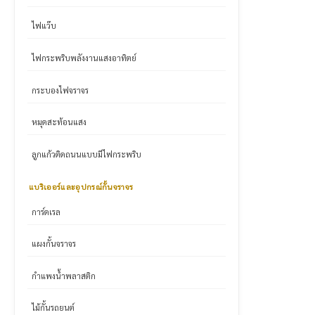
ไฟแว๊บ
ไฟกระพริบพลังงานแสงอาทิตย์
กระบองไฟจราจร
หมุดสะท้อนแสง
ลูกแก้วติดถนนแบบมีไฟกระพริบ
แบริเออร์และอุปกรณ์กั้นจราจร
การ์ดเรล
แผงกั้นจราจร
กำแพงน้ำพลาสติก
ไม้กั้นรถยนต์