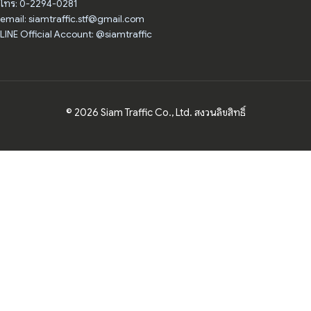
โทร: 0-2294-0281
email: siamtraffic.stf@gmail.com
LINE Official Account: @siamtraffic
© 2026 Siam Traffic Co., Ltd. สงวนลิขสิทธิ์