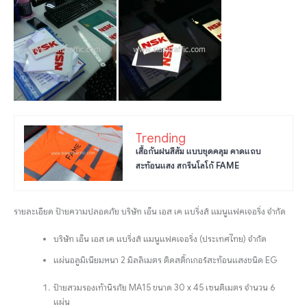
Trending
เสื้อกันฝนสีส้ม แบบชุดคลุม คาดแถบ
สะท้อนแสง สกรีนโลโก้ FAME
รายละเอียด ป้ายความปลอดภัย บริษัท เอ็น เอส เค แบริ่งส์ แมนูแฟคเจอริ่ง จํากัด
บริษัท เอ็น เอส เค แบริ่งส์ แมนูแฟคเจอริ่ง (ประเทศไทย) จํากัด
แผ่นอลูมิเนียมหนา 2 มิลลิเมตร ติดสติ๊กเกอร์สะท้อนแสงชนิด EG
ป้ายสวมรองเท้านิรภัย MA15 ขนาด 30 x 45 เซนติเมตร จำนวน 6
แผ่น