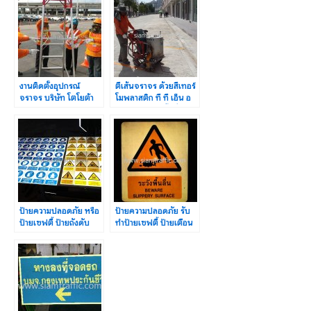
งานติดตั้งอุปกรณ์
ตีเส้นจราจร ด้วยสีเทอร์
จราจร บริษัท โตโยต้า
โมพลาสติก ที ที เอ็น อ
มอเตอร์ ประเทศไทย จํา
เวนิว ถนนนางลิ้นจี่
กัด แผนก VL
ป้ายความปลอดภัย หรือ
ป้ายความปลอดภัย รับ
ป้ายเซฟตี้ ป้ายถังดับ
ทำป้ายเซฟตี้ ป้ายเตือน
เพลิง ป้ายห้าม ฯลฯ
ป้ายบังคับ ฯลฯ