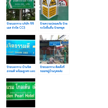
ป้ายบอกทาง บริษัท ซีซี
ป้ายความปลอดภัย ป้าย
เอส จำกัด CCS
ระวังพื้นลื่น ป้ายหยุด
CO.,LTD. ติดตั้งที่ถนน
ตรวจ และป้ายบังคับ
นางลิ้นจี่
จราจร
ป้ายบอกทาง บ้านจิต
ป้ายบอกทาง ติดตั้งที่
ธรรมดี พร้อมลูกศร และ
ซอยหมู่บ้านกุศลส่ง
ระยะทาง ขนาด
จังหวัดสมุทรปราการ
75×120 ซม.