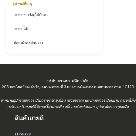
อุปกรณ์อื่น ๆ
กระจกส่องวัตถุใต้ท้องรถ
กระจกโค้ง
ปล่องผ้าสะท้อนแสง
บริษัท สยามทราฟฟิค จำกัด
203 ซอยโชคชัยจงจำเริญ ถนนพระรามที่ 3 แขวงบางโพงพาง เขตยานนาวา กทม. 10120
จำหน่ายอุปกรณ์จราจร ป้ายจราจร ป้ายเตือน กรวยจราจร แผงกั้นจราจร ป้อมยาม กระจกโค้ง
การ์ดเรล ป้ายเซฟตี้ สีเทอร์โมพลาสติก สติ๊กเกอร์สะท้อนแสง อุปกรณ์จราจรทุกชนิด
สินค้าขายดี
การ์ดเรล