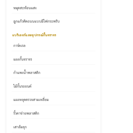
หมุดสะท้อนแสง
ลูกแก้วติดถนนแบบมีไฟกระพริบ
แบริเออร์และอุปกรณ์กั้นจราจร
การ์ดเรล
แผงกั้นจราจร
กำแพงน้ำพลาสติก
ไม้กั้นรถยนต์
แผงหยุดตรวจสามเหลี่ยม
รั้วตาข่ายพลาสติก
เสาล้มลุก