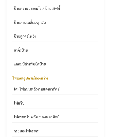
ป้ายความปลอดภัย / ป้ายเซฟตี้
ป้ายสามเหลี่ยมฉุกเฉิน
ป้ายลูกศรไฟวิ่ง
ขาตั้งป้าย
แคลมป์สำหรับยึดป้าย
ไฟและอุปกรณ์ส่องสว่าง
โคมไฟถนนพลังงานแสงอาทิตย์
ไฟแว๊บ
ไฟกระพริบพลังงานแสงอาทิตย์
กระบองไฟจราจร