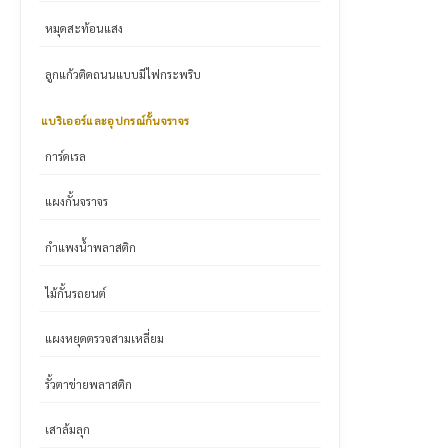
หมุดสะท้อนแสง
ลูกแก้วติดถนนแบบมีไฟกระพริบ
แบริเออร์และอุปกรณ์กั้นจราจร
การ์ดเรล
แผงกั้นจราจร
กำแพงน้ำพลาสติก
ไม้กั้นรถยนต์
แผงหยุดตรวจสามเหลี่ยม
รั้วตาข่ายพลาสติก
เสาล้มลุก