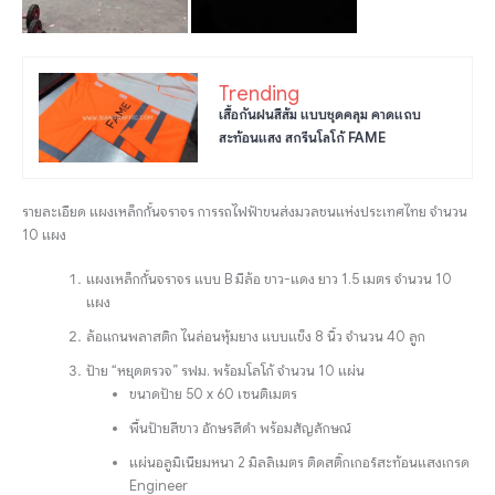
Trending
เสื้อกันฝนสีส้ม แบบชุดคลุม คาดแถบ
สะท้อนแสง สกรีนโลโก้ FAME
รายละเอียด แผงเหล็กกั้นจราจร การรถไฟฟ้าขนส่งมวลชนแห่งประเทศไทย จำนวน
10 แผง
แผงเหล็กกั้นจราจร แบบ B มีล้อ ขาว-แดง ยาว 1.5 เมตร จำนวน 10
แผง
ล้อแกนพลาสติก ไนล่อนหุ้มยาง แบบแข็ง 8 นิ้ว จำนวน 40 ลูก
ป้าย “หยุดตรวจ” รฟม. พร้อมโลโก้ จำนวน 10 แผ่น
ขนาดป้าย 50 x 60 เซนติเมตร
พื้นป้ายสีขาว อักษรสีดำ พร้อมสัญลักษณ์
แผ่นอลูมิเนียมหนา 2 มิลลิเมตร ติดสติ๊กเกอร์สะท้อนแสงเกรด
Engineer