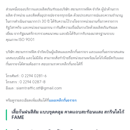
ส่วนหนึ่งของบริการและผลิตภัณฑ์ของบริษัท สยามทราฟฟิค จำกัด ผู้นำด้านการ
ผลิต จำหน่าย และติดตั้งอุปกรณ์จราจรทุกชนิด ด้วยประสบการณ์และความชำนาญ
ในการดำเนินงานมากกว่า 30 ปี ได้รับความไว้วางใจจากหน่วยงานทั้งภาคราชการ
รัฐวิสาหกิจ และหน่วยงานเอกชน การันตีความเชื่อมั่นรางวัลด้วยผลิตภัณฑ์ยอด
เยี่ยม จากรัฐมนตรีกระทรวงคมนาคม และยังได้รับการรับรองมาตรฐานระบบ
คุณภาพ ISO 9001
บริษัท สยามทราฟฟิค จำกัดเป็นผู้ผลิตแผงเหล็กกั้นจราจร และแผงกั้นจราจรสแตน
เลสแบบมีล้อ และไม่มีล้อ สามารถสั่งทำป้ายชื่อหน่วยงานพร้อมโลโก้เพื่อยึดกับแผง
กั้นจราจรได้ตามต้องการ สอบถามราคาเหล็กกั้นรถได้ที่
โทรศัพท์ : 0 2294 0281-6
โทรสาร : 0 2294 0287-8
อีเมล : siamtraffic.stf@gmail.com
หรือดูรายละเอียดเพิ่มเติมได้ที่
แผงเหล็กกั้นจราจร
เสื้อกันฝนสีส้ม แบบชุดคลุม คาดแถบสะท้อนแสง สกรีนโลโก้
FAME