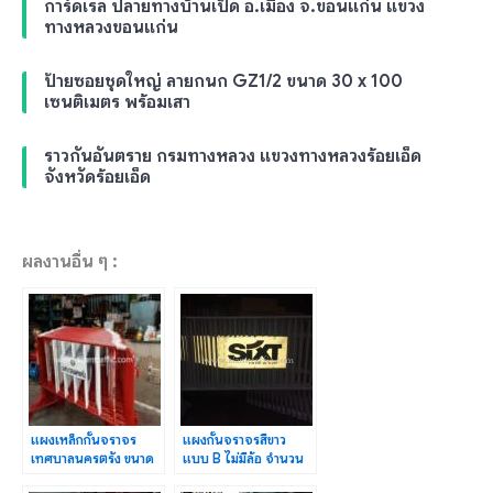
การ์ดเรล ปลายทางบ้านเป็ด อ.เมือง จ.ขอนแก่น แขวง
ทางหลวงขอนแก่น
ป้ายซอยชุดใหญ่ ลายกนก GZ1/2 ขนาด 30 x 100
เซนติเมตร พร้อมเสา
ราวกันอันตราย กรมทางหลวง แขวงทางหลวงร้อยเอ็ด
จังหวัดร้อยเอ็ด
ผลงานอื่น ๆ :
แผงเหล็กกั้นจราจร
แผงกั้นจราจรสีขาว
เทศบาลนครตรัง ขนาด
แบบ B ไม่มีล้อ จำนวน
1.5 เมตร จำนวน 30
30 แผง SIXT rent a