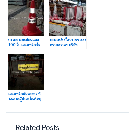
แผง
car
กรวยยางสะท้อนแสง
แผงเหล็กกั้นจราจร และ
100 ใบ แผงเหล็กกั้น
กรวยจราจร บริษัท
จราจร 5 แผง อบต.มาบ
รังสิตพลาซ่า จำกัด
ยางพร
แผงเหล็กกั้นจราจร ที่
จอดรถผู้ส่งเครื่องวิทยุ
คมนาคมตรวจสอบ
Related Posts