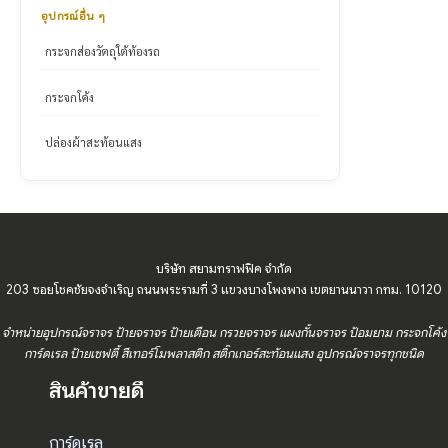
อุปกรณ์อื่น ๆ
กระจกส่องวัตถุใต้ท้องรถ
กระจกโค้ง
ปล่องผ้าสะท้อนแสง
บริษัท สยามทราฟฟิค จำกัด
203 ซอยโชคชัยจงจำเริญ ถนนพระรามที่ 3 แขวงบางโพงพาง เขตยานนาวา กทม. 10120
จำหน่ายอุปกรณ์จราจร ป้ายจราจร ป้ายเตือน กรวยจราจร แผงกั้นจราจร ป้อมยาม กระจกโค้ง
การ์ดเรล ป้ายเซฟตี้ สีเทอร์โมพลาสติก สติ๊กเกอร์สะท้อนแสง อุปกรณ์จราจรทุกชนิด
สินค้าขายดี
การ์ดเรล