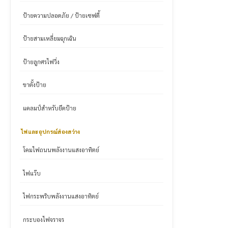
ป้ายความปลอดภัย / ป้ายเซฟตี้
ป้ายสามเหลี่ยมฉุกเฉิน
ป้ายลูกศรไฟวิ่ง
ขาตั้งป้าย
แคลมป์สำหรับยึดป้าย
ไฟและอุปกรณ์ส่องสว่าง
โคมไฟถนนพลังงานแสงอาทิตย์
ไฟแว๊บ
ไฟกระพริบพลังงานแสงอาทิตย์
กระบองไฟจราจร