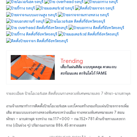
Trending
เสื้อกันฝนสีส้ม แบบชุดคลุม คาดแถบ
สะท้อนแสง สกรีนโลโก้ FAME
รายละเอียด ป้ายโอเวอร์เฮด ติดตั้งบนทางหลวงพิเศษหมายเลข 7 พัทยา-มาบตาพุด
งานจ้างเหมาทำการติดตั้งป้ายโอเวอร์เฮด และโครงสร้างรองรับแผ่นป้ายจราจรเพิ่ม
เติม ตามแบบแขวงทางหลวงพิเศษระหว่างเมือง ทางหลวงพิเศษหมายเลข 7 ตอน
พัทยา – มาบตาพุต ระหว่าง กม.117+000 – กม.152+781 ด้านซ้ายทางและขวา
ทาง (เป็นช่วง ๆ) ปริมาณงานรวม 886.45 ตารางเมตร