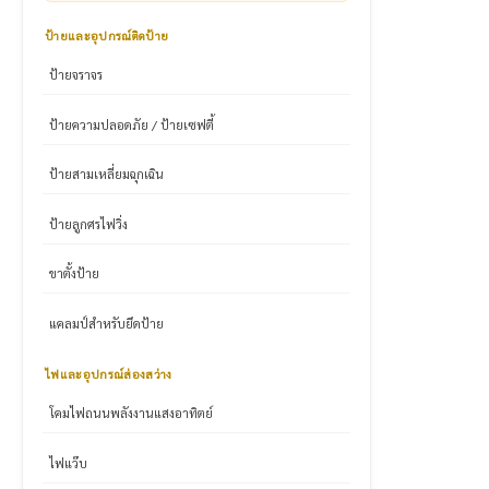
ป้ายและอุปกรณ์ติดป้าย
ป้ายจราจร
ป้ายความปลอดภัย / ป้ายเซฟตี้
ป้ายสามเหลี่ยมฉุกเฉิน
ป้ายลูกศรไฟวิ่ง
ขาตั้งป้าย
แคลมป์สำหรับยึดป้าย
ไฟและอุปกรณ์ส่องสว่าง
โคมไฟถนนพลังงานแสงอาทิตย์
ไฟแว๊บ