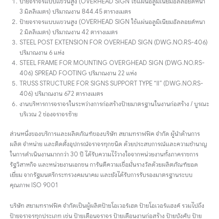
ป้ายจราจรแบบแขวนสูง (OVERHEAD SIGN ใช้แผ่นอลูมิเนียมอัลลอยด์หนา
3 มิลลิเมตร) ปริมาณงาน 844.45 ตารางเมตร
ป้ายจราจรแบบแขวนสูง (OVERHEAD SIGN ใช้แผ่นอลูมิเนียมอัลลอยด์หนา
2 มิลลิเมตร) ปริมาณงาน 42 ตารางเมตร
STEEL POST EXTENSION FOR OVERHEAD SIGN (DWG.NO.RS-406)
ปริมาณงาน 6 แห่ง
STEEL FRAME FOR MOUNTING OVERGHEAD SIGN (DWG.NO.RS-
406) SPREAD FOOTING ปริมาณงาน 22 แห่ง
TRUSS STRUCTURE FOR SIGNS SUPPORT TYPE “II” (DWG.NO.RS-
406) ปริมาณงาน 672 ตารางเมตร
งานบริหารการจราจรในระหว่างการก่อสร้างป้ายมาตรฐานในงานก่อสร้าง / บูรณะ
บริเวณ 2 ช่องจราจรซ้าย
ส่วนหนึ่งของบริการและผลิตภัณฑ์ของบริษัท สยามทราฟฟิค จำกัด ผู้นำด้านการ
ผลิต จำหน่าย และติดตั้งอุปกรณ์จราจรทุกชนิด ด้วยประสบการณ์และความชำนาญ
ในการดำเนินงานมากกว่า 30 ปี ได้รับความไว้วางใจจากหน่วยงานทั้งภาคราชการ
รัฐวิสาหกิจ และหน่วยงานเอกชน การันตีความเชื่อมั่นรางวัลด้วยผลิตภัณฑ์ยอด
เยี่ยม จากรัฐมนตรีกระทรวงคมนาคม และยังได้รับการรับรองมาตรฐานระบบ
คุณภาพ ISO 9001
บริษัท สยามทราฟฟิค จำกัดเป็นผู้ผลิตป้ายโอเวอร์เฮด ป้ายโอเวอร์แฮงค์ รวมไปถึง
ป้ายจราจรทุกประเภท เช่น ป้ายเตือนจราจร ป้ายเตือนงานก่อสร้าง ป้ายบังคับ ป้าย