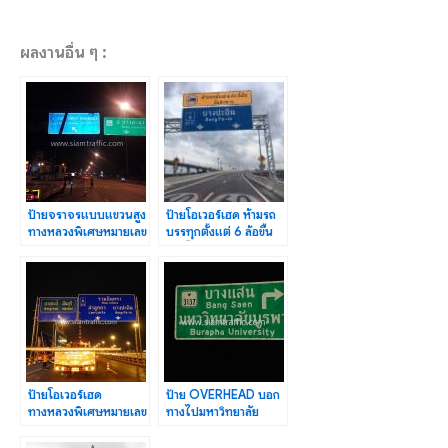
ผลงานอื่น ๆ :
ป้ายจราจรแบบแขวนสูง
ป้ายโอเวอร์เฮด ห้ามรถ
ทางหลวงพิเศษหมายเลข
บรรทุกตั้งแต่ 6 ล้อขึ้น
7 ตอน บางปะกง-พัทยา
ไป ขึ้นสะพาน
ป้ายโอเวอร์เฮด
ป้าย OVERHEAD บอก
ทางหลวงพิเศษหมายเลข
ทางไปมหาวิทยาลัย
9 ปริมาณงาน 1,930
บูรพา HIGH
ตร.ม.
INTENSITY GRADE