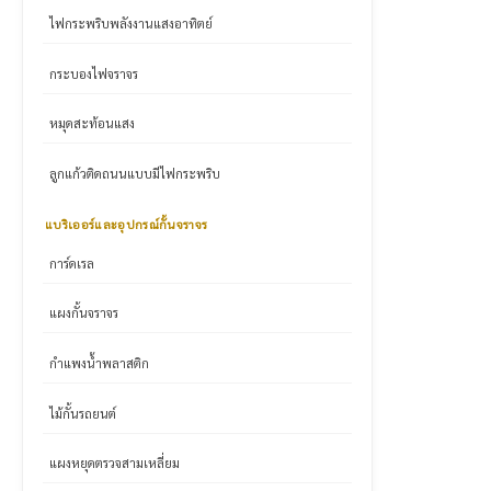
ไฟกระพริบพลังงานแสงอาทิตย์
กระบองไฟจราจร
หมุดสะท้อนแสง
ลูกแก้วติดถนนแบบมีไฟกระพริบ
แบริเออร์และอุปกรณ์กั้นจราจร
การ์ดเรล
แผงกั้นจราจร
กำแพงน้ำพลาสติก
ไม้กั้นรถยนต์
แผงหยุดตรวจสามเหลี่ยม