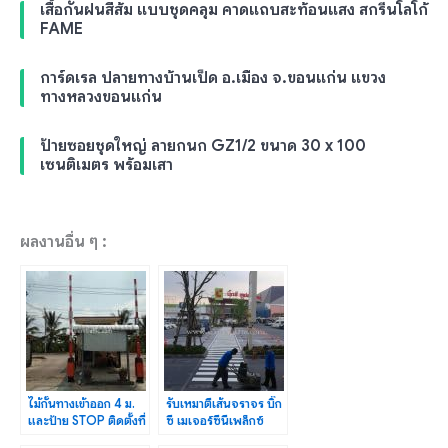
เสื้อกันฝนสีส้ม แบบชุดคลุม คาดแถบสะท้อนแสง สกรีนโลโก้
FAME
การ์ดเรล ปลายทางบ้านเป็ด อ.เมือง จ.ขอนแก่น แขวง
ทางหลวงขอนแก่น
ป้ายซอยชุดใหญ่ ลายกนก GZ1/2 ขนาด 30 x 100
เซนติเมตร พร้อมเสา
ผลงานอื่น ๆ :
ไม้กั้นทางเข้าออก 4 ม.
รับเหมาตีเส้นจราจร บิ๊ก
และป้าย STOP ติดตั้งที่
ซี เมเจอร์ซีนีเพล็กซ์
บางบอน 4 ซ.12
แม็คโคร ถนนเพชรเกษม