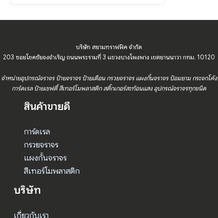
บริษัท สยามทราฟฟิค จำกัด
203 ซอยโชคชัยจงจำเริญ ถนนพระรามที่ 3 แขวงบางโพงพาง เขตยานนาวา กทม. 10120
จำหน่ายอุปกรณ์จราจร ป้ายจราจร ป้ายเตือน กรวยจราจร แผงกั้นจราจร ป้อมยาม กระจกโค้ง
การ์ดเรล ป้ายเซฟตี้ สีเทอร์โมพลาสติก สติ๊กเกอร์สะท้อนแสง อุปกรณ์จราจรทุกชนิด
สินค้าขายดี
การ์ดเรล
กรวยจราจร
แผงกั้นจราจร
สีเทอร์โมพลาสติก
บริษัท
เกี่ยวกับเรา