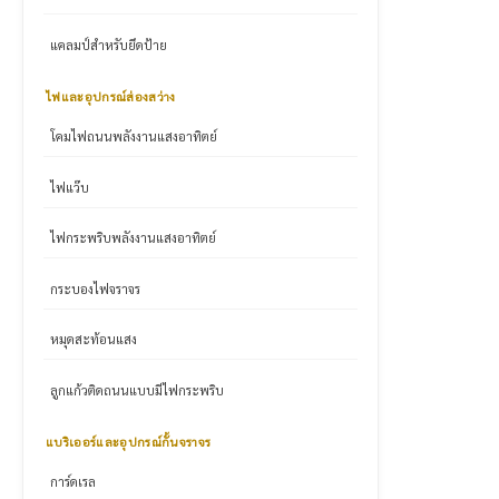
แคลมป์สำหรับยึดป้าย
ไฟและอุปกรณ์ส่องสว่าง
โคมไฟถนนพลังงานแสงอาทิตย์
ไฟแว๊บ
ไฟกระพริบพลังงานแสงอาทิตย์
กระบองไฟจราจร
หมุดสะท้อนแสง
ลูกแก้วติดถนนแบบมีไฟกระพริบ
แบริเออร์และอุปกรณ์กั้นจราจร
การ์ดเรล