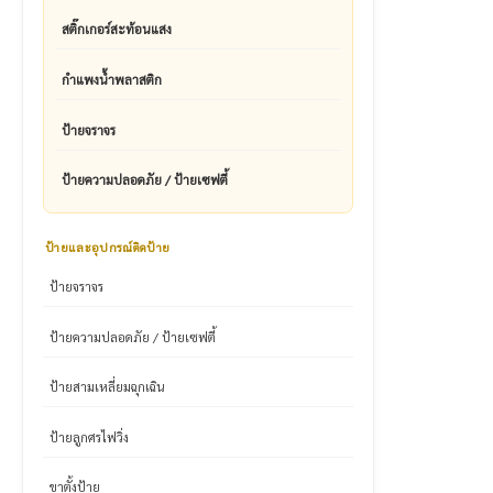
สติ๊กเกอร์สะท้อนแสง
กำแพงน้ำพลาสติก
ป้ายจราจร
ป้ายความปลอดภัย / ป้ายเซฟตี้
ป้ายและอุปกรณ์ติดป้าย
ป้ายจราจร
ป้ายความปลอดภัย / ป้ายเซฟตี้
ป้ายสามเหลี่ยมฉุกเฉิน
ป้ายลูกศรไฟวิ่ง
ขาตั้งป้าย