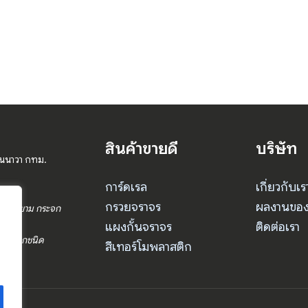
สินค้าขายดี
บริษัท
านนาวา กทม.
การ์ดเรล
เกี่ยวกับเร
กรวยจราจร
ผลงานของ
ร ป้อมยาม กระจก
แผงกั้นจราจร
ติดต่อเรา
จราจรทุกชนิด
สีเทอร์โมพลาสติก