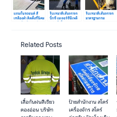
แขนกั้นรถยนต์ สี
รับเหมาตีเส้นจราจร
รับเหมาตีเส้นจราจร
เหลืองดำ ติดตั้งที่นิคม
บิ๊กซี เมเจอร์ซีนีเพล็
มาตรฐานกรม
304 จังหวัดปราจีนบุรี
กซ์ แม็คโคร ถนน
ทางหลวง และกรม
เพชรเกษม
ทางหลวงชนบท
Related Posts
เสื้อกันฝนสีเขียว
ป้ายสำนักงาน สโตร์
ตองอ่อน บริษัท
เครื่องจักร สโตร์