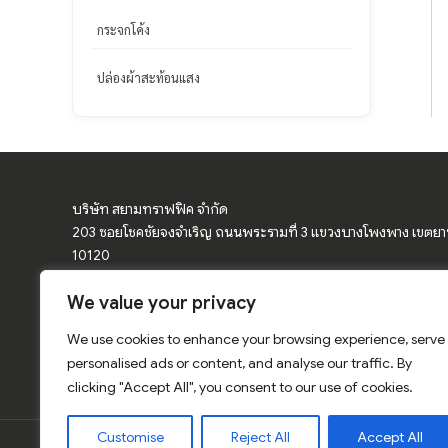
กระจกโค้ง
ปล่องผ้าสะท้อนแสง
บริษัท สยามทราฟฟิค จำกัด
203 ซอยโชคชัยจงจำเริญ ถนนพระรามที่ 3 แขวงบางโพงพาง เขตย
10120
We value your privacy
จำหน่ายอุปกรณ์จราจร ป้ายจราจร ป้ายเตือน กรวยจราจร แผงกั้นจราจ
โค้ง
We use cookies to enhance your browsing experience, serve
การ์ดเรล ป้ายเซฟตี้ สีเทอร์โมพลาสติก สติ๊กเกอร์สะท้อนแสง อุปกรณ์
personalised ads or content, and analyse our traffic. By
clicking "Accept All", you consent to our use of cookies.
Customise
Reject All
Accept All