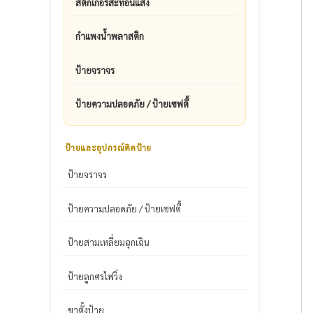
สติ๊กเกอร์สะท้อนแสง
กำแพงน้ำพลาสติก
ป้ายจราจร
ป้ายความปลอดภัย / ป้ายเซฟตี้
ป้ายและอุปกรณ์ติดป้าย
ป้ายจราจร
ป้ายความปลอดภัย / ป้ายเซฟตี้
ป้ายสามเหลี่ยมฉุกเฉิน
ป้ายลูกศรไฟวิ่ง
ขาตั้งป้าย