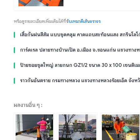
หรือดูรายละเอียดเพิ่มเติมได้ที่
รับเหมาตีเส้นจราจร
เสื้อกันฝนสีส้ม แบบชุดคลุม คาดแถบสะท้อนแสง สกรีนโลโ
การ์ดเรล ปลายทางบ้านเป็ด อ.เมือง จ.ขอนแก่น แขวงทาง
ป้ายซอยชุดใหญ่ ลายกนก GZ1/2 ขนาด 30 x 100 เซนติเม
ราวกันอันตราย กรมทางหลวง แขวงทางหลวงร้อยเอ็ด จังหวั
ผลงานอื่น ๆ :