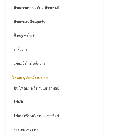
ป้ายความปลอดภัย / ป้ายเซฟตี้
ป้ายสามเหลี่ยมฉุกเฉิน
ป้ายลูกศรไฟวิ่ง
ขาตั้งป้าย
แคลมป์สำหรับยึดป้าย
ไฟและอุปกรณ์ส่องสว่าง
โคมไฟถนนพลังงานแสงอาทิตย์
ไฟแว๊บ
ไฟกระพริบพลังงานแสงอาทิตย์
กระบองไฟจราจร