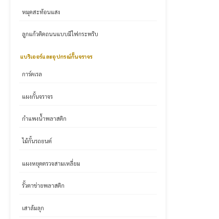
หมุดสะท้อนแสง
ลูกแก้วติดถนนแบบมีไฟกระพริบ
แบริเออร์และอุปกรณ์กั้นจราจร
การ์ดเรล
แผงกั้นจราจร
กำแพงน้ำพลาสติก
ไม้กั้นรถยนต์
แผงหยุดตรวจสามเหลี่ยม
รั้วตาข่ายพลาสติก
เสาล้มลุก