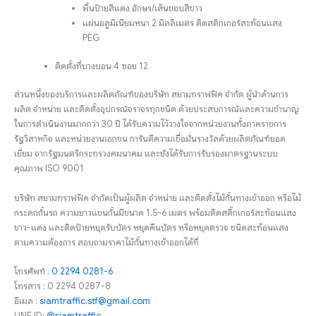
พื้นป้ายสีแดง อักษร/เส้นขอบสีขาว
แผ่นอลูมิเนียมหนา 2 มิลลิเมตร ติดสติกเกอร์สะท้อนแสง
PEG
ติดตั้งที่บางบอน 4 ซอย 12
ส่วนหนึ่งของบริการและผลิตภัณฑ์ของบริษัท สยามทราฟฟิค จำกัด ผู้นำด้านการ
ผลิต จำหน่าย และติดตั้งอุปกรณ์จราจรทุกชนิด ด้วยประสบการณ์และความชำนาญ
ในการดำเนินงานมากกว่า 30 ปี ได้รับความไว้วางใจจากหน่วยงานทั้งภาคราชการ
รัฐวิสาหกิจ และหน่วยงานเอกชน การันตีความเชื่อมั่นรางวัลด้วยผลิตภัณฑ์ยอด
เยี่ยม จากรัฐมนตรีกระทรวงคมนาคม และยังได้รับการรับรองมาตรฐานระบบ
คุณภาพ ISO 9001
บริษัท สยามทราฟฟิค จำกัดเป็นผู้ผลิต จำหน่าย และติดตั้งไม้กั้นทางเข้าออก หรือไม้
กระดกกั้นรถ ความยาวแขนกั้นมีขนาด 1.5-6 เมตร พร้อมติดสติ๊กเกอร์สะท้อนแสง
ขาว-แดง และติดป้ายหยุดรับบัตร หยุดคืนบัตร หรือหยุดตรวจ ชนิดสะท้อนแสง
ตามความต้องการ สอบถามราคาไม้กั้นทางเข้าออกได้ที่
โทรศัพท์ :
0 2294 0281-6
โทรสาร : 0 2294 0287-8
อีเมล :
siamtraffic.stf@gmail.com