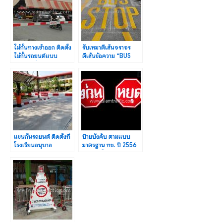
ไม้กั้นทางเข้าออก ติดตั้ง
รับเหมาตีเส้นจราจร
ไม้กั้นรถยนต์แบบ
ตีเส้นข้อความ “BUS
ธรรมดาที่ตลาดจินดา
STOP” มหาวิทยาลัย
บูรพา
แขนกั้นรถยนต์ ติดตั้งที่
ป้ายบังคับ ตามแบบ
โรงเรียนอนุบาล
มาตรฐาน ทช. ปี 2556
นานาชาติตากสิน
จำนวนทั้งหมด 25 แผ่น
บ้านค่ายระยอง