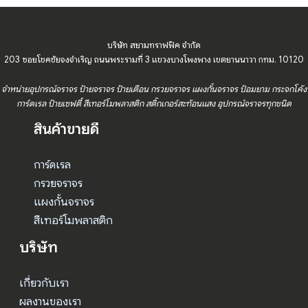
บริษัท สยามทราฟฟิค จำกัด
203 ซอยโชคชัยจงจำเริญ ถนนพระรามที่ 3 แขวงบางโพงพาง เขตยานนาวา กทม. 10120
จำหน่ายอุปกรณ์จราจร ป้ายจราจร ป้ายเตือน กรวยจราจร แผงกั้นจราจร ป้อมยาม กระจกโค้ง
การ์ดเรล ป้ายเซฟตี้ สีเทอร์โมพลาสติก สติ๊กเกอร์สะท้อนแสง อุปกรณ์จราจรทุกชนิด
สินค้าขายดี
การ์ดเรล
กรวยจราจร
แผงกั้นจราจร
สีเทอร์โมพลาสติก
บริษัท
เกี่ยวกับเรา
ผลงานของเรา