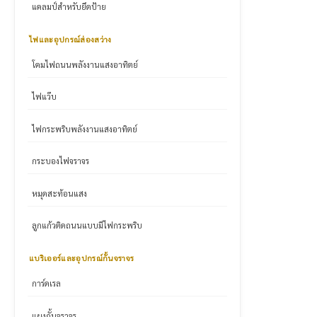
แคลมป์สำหรับยึดป้าย
ไฟและอุปกรณ์ส่องสว่าง
โคมไฟถนนพลังงานแสงอาทิตย์
ไฟแว๊บ
ไฟกระพริบพลังงานแสงอาทิตย์
กระบองไฟจราจร
หมุดสะท้อนแสง
ลูกแก้วติดถนนแบบมีไฟกระพริบ
แบริเออร์และอุปกรณ์กั้นจราจร
การ์ดเรล
แผงกั้นจราจร