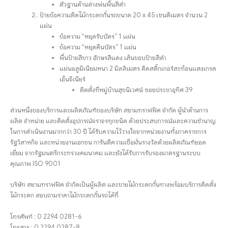
ตัวฐานด้านล่างพ่นพื้นสีดำ
ป้ายข้อความติดไม้กระดกกั้นรถขนาด 20 x 45 เซนติเมตร จำนวน 2
แผ่น
ข้อความ “หยุดรับบัตร” 1 แผ่น
ข้อความ “หยุดคืนบัตร” 1 แผ่น
พื้นป้ายสีขาว อักษรสีแดง เส้นขอบป้ายสีดำ
แผ่นอลูมิเนียมหนา 2 มิลลิเมตร ติดสติ๊กเกอร์สะท้อนแสงเกรด
เอ็นจิเนียร์
ติดตั้งที่หมู่บ้านสุขนิเวศน์ ซอยประชาอุทิศ 39
ส่วนหนึ่งของบริการและผลิตภัณฑ์ของบริษัท สยามทราฟฟิค จำกัด ผู้นำด้านการ
ผลิต จำหน่าย และติดตั้งอุปกรณ์จราจรทุกชนิด ด้วยประสบการณ์และความชำนาญ
ในการดำเนินงานมากกว่า 30 ปี ได้รับความไว้วางใจจากหน่วยงานทั้งภาคราชการ
รัฐวิสาหกิจ และหน่วยงานเอกชน การันตีความเชื่อมั่นรางวัลด้วยผลิตภัณฑ์ยอด
เยี่ยม จากรัฐมนตรีกระทรวงคมนาคม และยังได้รับการรับรองมาตรฐานระบบ
คุณภาพ ISO 9001
บริษัท สยามทราฟฟิค จำกัดเป็นผู้ผลิต และขายไม้กระดกกั้นทางพร้อมบริการติดตั้ง
ไม้กระดก สอบถามราคาไม้กระดกกั้นรถได้ที่
โทรศัพท์ : 0 2294 0281-6
โทรสาร : 0 2294 0287-8