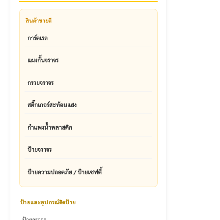
สินค้าขายดี
การ์ดเรล
แผงกั้นจราจร
กรวยจราจร
สติ๊กเกอร์สะท้อนแสง
กำแพงน้ำพลาสติก
ป้ายจราจร
ป้ายความปลอดภัย / ป้ายเซฟตี้
ป้ายและอุปกรณ์ติดป้าย
ป้ายจราจร