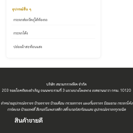
อุปกรณ์อื่น ๆ
กระจกส่องวัตถุใต้ท้องรถ
กระจกโค้ง
ปล่องผ้าสะท้อนแสง
บริษัท สยามทราฟฟิค จำกัด
203 ซอยโชคชัยจงจำเริญ ถนนพระรามที่ 3 แขวงบางโพงพาง เขตยานนาวา กทม. 10120
จำหน่ายอุปกรณ์จราจร ป้ายจราจร ป้ายเตือน กรวยจราจร แผงกั้นจราจร ป้อมยาม กระจกโค้ง
การ์ดเรล ป้ายเซฟตี้ สีเทอร์โมพลาสติก สติ๊กเกอร์สะท้อนแสง อุปกรณ์จราจรทุกชนิด
สินค้าขายดี