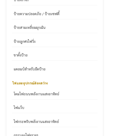
ป้ายความปลอดภัย / ป้ายเซฟตี้
ป้ายสามเหลี่ยมฉุกเฉิน
ป้ายลูกศรไฟวิ่ง
ขาตั้งป้าย
แคลมป์สำหรับยึดป้าย
ไฟและอุปกรณ์ส่องสว่าง
โคมไฟถนนพลังงานแสงอาทิตย์
ไฟแว๊บ
ไฟกระพริบพลังงานแสงอาทิตย์
กระบองไฟจราจร