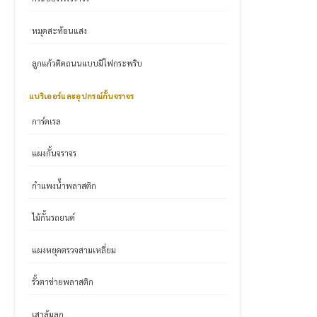
หมุดสะท้อนแสง
ลูกแก้วติดถนนแบบมีไฟกระพริบ
แบริเออร์และอุปกรณ์กั้นจราจร
การ์ดเรล
แผงกั้นจราจร
กำแพงน้ำพลาสติก
ไม้กั้นรถยนต์
แผงหยุดตรวจสามเหลี่ยม
รั้วตาข่ายพลาสติก
เสาล้มลุก