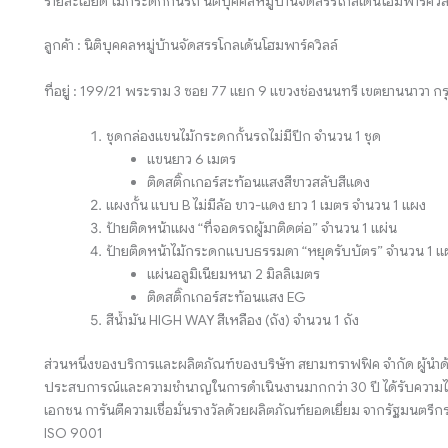
รายละเอียด ไม้กระดกกั้นรถ นิติบุคคลหมู่บ้านจัดสรรโกลเด้นโฮมพาร์ควิล
ลูกค้า : นิติบุคคลหมู่บ้านจัดสรรโกลเด้นโฮมพาร์ควิลล์
ที่อยู่ : 199/21 พระราม 3 ซอย 77 แยก 9 แขวงช่องนนทรี เขตยานนาวา 
ชุดกล่องแขนไม้กระดกกั้นรถไม่มีปีก จำนวน 1 ชุด
แขนยาว 6 เมตร
ติดสติ๊กเกอร์สะท้อนแสงสีขาวสลับสีแดง
แผงกั้น แบบ B ไม่มีล้อ ขาว-แดง ยาว 1 เมตร จำนวน 1 แผง
ป้ายติดหน้าแผง “ที่จอดรถผู้มาติดต่อ” จำนวน 1 แผ่น
ป้ายติดหน้าไม้กระดกแบบธรรมดา “หยุดรับบัตร” จำนวน 1 แ
แผ่นอลูมิเนียมหนา 2 มิลลิเมตร
ติดสติ๊กเกอร์สะท้อนแสง EG
สีน้ำมัน HIGH WAY สีเหลือง (ถัง) จำนวน 1 ถัง
ส่วนหนึ่งของบริการและผลิตภัณฑ์ของบริษัท สยามทราฟฟิค จำกัด ผู้นำด
ประสบการณ์และความชำนาญในการดำเนินงานมากกว่า 30 ปี ได้รับความไว
เอกชน การันตีความเชื่อมั่นรางวัลด้วยผลิตภัณฑ์ยอดเยี่ยม จากรัฐมน
ISO 9001