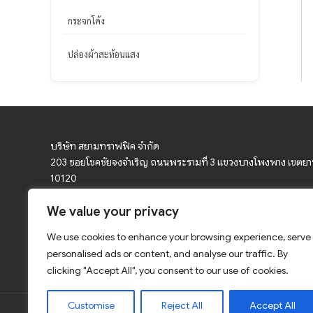
กระจกโค้ง
ปล่องผ้าสะท้อนแสง
บริษัท สยามทราฟฟิค จำกัด
203 ซอยโชคชัยจงจำเริญ ถนนพระรามที่ 3 แขวงบางโพงพาง เขตย
10120
We value your privacy
จำหน่ายอุปกรณ์จราจร ป้ายจราจร ป้ายเตือน กรวยจราจร แผงกั้นจราจ
โค้ง
We use cookies to enhance your browsing experience, serve
การ์ดเรล ป้ายเซฟตี้ สีเทอร์โมพลาสติก สติ๊กเกอร์สะท้อนแสง อุปกรณ์
personalised ads or content, and analyse our traffic. By
clicking "Accept All", you consent to our use of cookies.
Customise
Reject All
Accept All