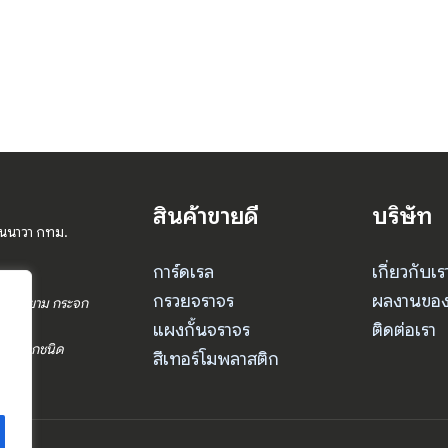
สินค้าขายดี
บริษัท
านนาวา กทม.
การ์ดเรล
เกี่ยวกับเร
กรวยจราจร
ผลงานของ
ร ป้อมยาม กระจก
แผงกั้นจราจร
ติดต่อเรา
จราจรทุกชนิด
สีเทอร์โมพลาสติก