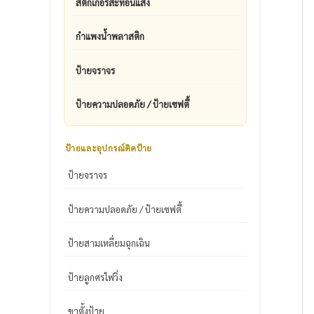
สติ๊กเกอร์สะท้อนแสง
กำแพงน้ำพลาสติก
ป้ายจราจร
ป้ายความปลอดภัย / ป้ายเซฟตี้
ป้ายและอุปกรณ์ติดป้าย
ป้ายจราจร
ป้ายความปลอดภัย / ป้ายเซฟตี้
ป้ายสามเหลี่ยมฉุกเฉิน
ป้ายลูกศรไฟวิ่ง
ขาตั้งป้าย