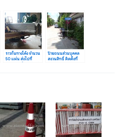
ราวกั้นทางโค้ง จำนวน
ป้ายถนนส่วนบุคคล
50 แผ่น ส่งไปที่
สงวนสิทธิ์ ติดตั้งที่
อำเภอบางใหญ่ จังหวัด
สุขุมวิท ซอย 64
นนทบุรี