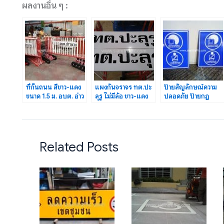
ผลงานอื่น ๆ :
ที่กั้นถนน สีขาว-แดง
แผงกันจราจร ทต.ปะ
ป้ายสัญลักษณ์ความ
ขนาด 1.5 ม. อบต. อ่าว
ลุรู ไม่มีล้อ ขาว-แดง
ปลอดภัย ป้ายกฎ
นาง จำนวน 35 แผง
ยาว 1.5 เมตร 20 แผง
ระเบียบ ฯ ป้ายสวม
หมวกกันน็อค
Related Posts