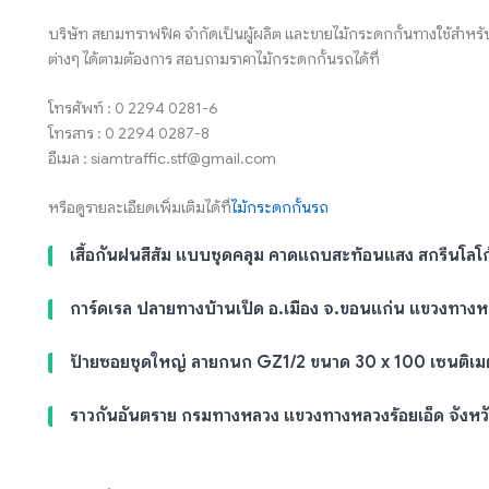
บริษัท สยามทราฟฟิค จำกัดเป็นผู้ผลิต และขายไม้กระดกกั้นทางใช้สำหรั
ต่างๆ ได้ตามต้องการ สอบถามราคาไม้กระดกกั้นรถได้ที่
โทรศัพท์ : 0 2294 0281-6
โทรสาร : 0 2294 0287-8
อีเมล : siamtraffic.stf@gmail.com
หรือดูรายละเอียดเพิ่มเติมได้ที่
ไม้กระดกกั้นรถ
เสื้อกันฝนสีส้ม แบบชุดคลุม คาดแถบสะท้อนแสง สกรีนโลโ
การ์ดเรล ปลายทางบ้านเป็ด อ.เมือง จ.ขอนแก่น แขวงทาง
ป้ายซอยชุดใหญ่ ลายกนก GZ1/2 ขนาด 30 x 100 เซนติเม
ราวกันอันตราย กรมทางหลวง แขวงทางหลวงร้อยเอ็ด จังหวั