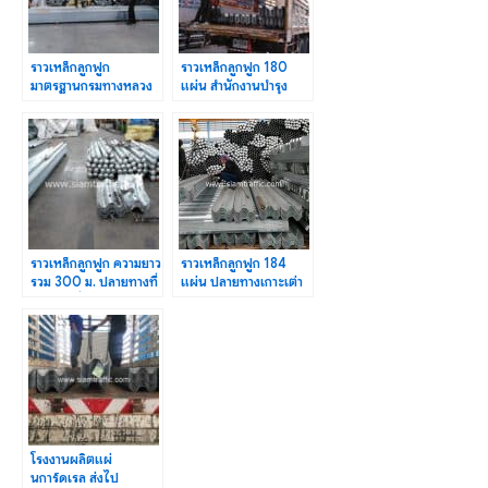
ราวเหล็กลูกฟูก
ราวเหล็กลูกฟูก 180
มาตรฐานกรมทางหลวง
แผ่น สำนักงานบำรุง
DWG.NO.RS-603-
ทางหลวงพิเศษระหว่าง
606 (Motorway)
เมือง
ราวเหล็กลูกฟูก ความยาว
ราวเหล็กลูกฟูก 184
รวม 300 ม. ปลายทางที่
แผ่น ปลายทางเกาะเต่า
อ.บ้านหมี่ จ.ลพบุรี
จังหวัดสุราษฎร์ธานี
โรงงานผลิตแผ่
นการ์ดเรล ส่งไป