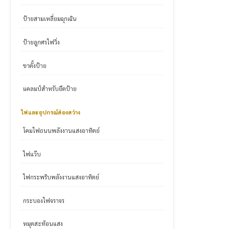
ป้ายสามเหลี่ยมฉุกเฉิน
ป้ายลูกศรไฟวิ่ง
ขาตั้งป้าย
แคลมป์สำหรับยึดป้าย
ไฟและอุปกรณ์ส่องสว่าง
โคมไฟถนนพลังงานแสงอาทิตย์
ไฟแว๊บ
ไฟกระพริบพลังงานแสงอาทิตย์
กระบองไฟจราจร
หมุดสะท้อนแสง