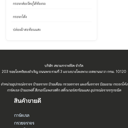
กระจกส่องวัตถุใต้ท้องรถ
กระจกโค้ง
ปล่องผ้าสะท้อนแสง
บริษัท สยามทราฟฟิค จำกัด
203 ซอยโชคชัยจงจำเริญ ถนนพระรามที่ 3 แขวงบางโพงพาง เขตยานนาวา กทม. 10120
จำหน่ายอุปกรณ์จราจร ป้ายจราจร ป้ายเตือน กรวยจราจร แผงกั้นจราจร ป้อมยาม กระจกโค้ง
การ์ดเรล ป้ายเซฟตี้ สีเทอร์โมพลาสติก สติ๊กเกอร์สะท้อนแสง อุปกรณ์จราจรทุกชนิด
สินค้าขายดี
การ์ดเรล
กรวยจราจร