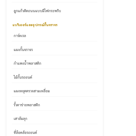
ลูกแก้วติดถนนแบบมีไฟกระพริบ
แบริเออร์และอุปกรณ์กั้นจราจร
การ์ดเรล
แผงกั้นจราจร
กำแพงน้ำพลาสติก
ไม้กั้นรถยนต์
แผงหยุดตรวจสามเหลี่ยม
รั้วตาข่ายพลาสติก
เสาล้มลุก
ที่ล็อคล้อรถยนต์