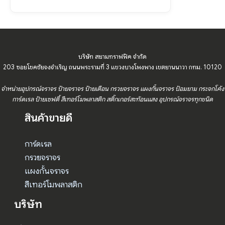
บริษัท สยามทราฟฟิค จำกัด
203 ซอยโชคชัยจงจำเริญ ถนนพระรามที่ 3 แขวงบางโพงพาง เขตยานนาวา กทม. 10120
จำหน่ายอุปกรณ์จราจร ป้ายจราจร ป้ายเตือน กรวยจราจร แผงกั้นจราจร ป้อมยาม กระจกโค้ง
การ์ดเรล ป้ายเซฟตี้ สีเทอร์โมพลาสติก สติ๊กเกอร์สะท้อนแสง อุปกรณ์จราจรทุกชนิด
สินค้าขายดี
การ์ดเรล
กรวยจราจร
แผงกั้นจราจร
สีเทอร์โมพลาสติก
บริษัท