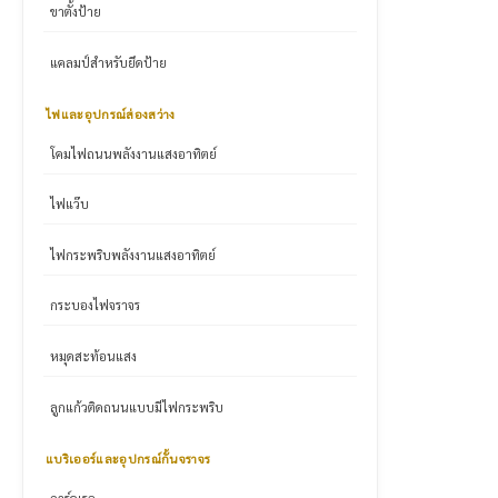
ขาตั้งป้าย
แคลมป์สำหรับยึดป้าย
ไฟและอุปกรณ์ส่องสว่าง
โคมไฟถนนพลังงานแสงอาทิตย์
ไฟแว๊บ
ไฟกระพริบพลังงานแสงอาทิตย์
กระบองไฟจราจร
หมุดสะท้อนแสง
ลูกแก้วติดถนนแบบมีไฟกระพริบ
แบริเออร์และอุปกรณ์กั้นจราจร
การ์ดเรล