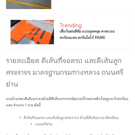
Trending
เสื้อกันฝนสีส้ม แบบชุดคลุม คาดแถบ
สะท้อนแสง สกรีนโลโก้ FAME
รายละเอียด ตีเส้นที่จอดรถ และตีเส้นลูก
ศรจราจร มาตรฐานกรมทางหลวง ถนนศรี
ย่าน
งานจ้างเหมาตีเส้นจราจรด้วยสีตีเส้นจราจรชนิดเทอร์โทพลาสติกโรยลูกแก้วสะท้อน
แสง จำนวน 1 งาน ดังนี้
ตีเส้นที่จอดรถ และตีเส้นลูกศรจราจร ด้วยสีตีเส้นจราจรสีเหลือง
ถนนศรีย่าน