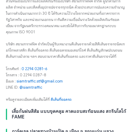
ส่วนหนึ่งของบริการและผลิตภัณฑ์ของบริษัท สยามทราฟฟิค จำกัด ผู้นำด้านการ
ผลิต จำหน่าย และติดตั้งอุปกรณ์จราจรทุกชนิด ด้วยประสบการณ์และความชำนาญ
ในการดำเนินงานมากกว่า 30 ปี ได้รับความไว้วางใจจากหน่วยงานทั้งภาคราชการ
รัฐวิสาหกิจ และหน่วยงานเอกชน การันตีความเชื่อมั่นรางวัลด้วยผลิตภัณฑ์ยอด
เยี่ยม จากรัฐมนตรีกระทรวงคมนาคม และยังได้รับการรับรองมาตรฐานระบบ
คุณภาพ ISO 9001
บริษัท สยามทราฟฟิค จำกัดเป็นผู้รับเหมางานตีเส้นจราจรด้วยสีตีเส้นจราจรชนิดเท
อร์โทพลาสติก ตีเส้นที่จอดรถ ตีเส้นจอดรถมอเตอร์ไซค์ ตีเส้นสัญลักษณ์บนถนน
ตีเส้นทางม้าลาย ฯลฯ สอบถามราคาตีเส้นที่จอดรถ และราคาตีเส้นจราจรได้ที่
โทรศัพท์ :
0 2294 0281-6
โทรสาร : 0 2294 0287-8
อีเมล :
siamtraffic.stf@gmail.com
LINE ID:
@siamtraffic
หรือดูรายละเอียดเพิ่มเติมได้ที่
ตีเส้นที่จอดรถ
เสื้อกันฝนสีส้ม แบบชุดคลุม คาดแถบสะท้อนแสง สกรีนโลโก้
FAME
การ์ดเรล ปลายทางบ้านเป็ด อ.เมือง จ.ขอนแก่น แขวง