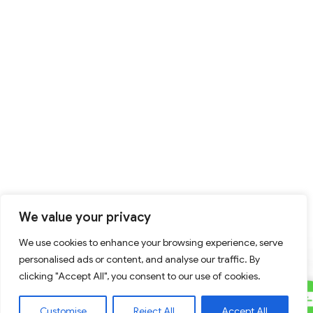
We value your privacy
We use cookies to enhance your browsing experience, serve
personalised ads or content, and analyse our traffic. By
clicking "Accept All", you consent to our use of cookies.
C
Contact Us
Customise
Reject All
Accept All
U