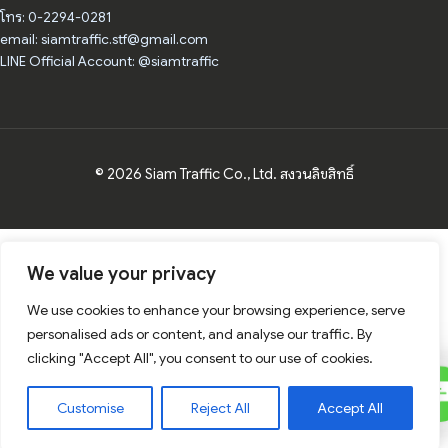
โทร: 0-2294-0281
email: siamtraffic.stf@gmail.com
LINE Official Account: @siamtraffic
© 2026 Siam Traffic Co., Ltd. สงวนลิขสิทธิ์
We value your privacy
We use cookies to enhance your browsing experience, serve
personalised ads or content, and analyse our traffic. By
clicking "Accept All", you consent to our use of cookies.
C
Contact Us
Customise
Reject All
Accept All
U