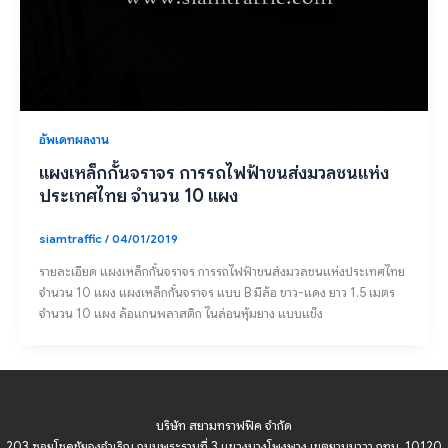
อัพเดทผลงาน
แผงเหล็กกั้นจราจร การรถไฟฟ้าขนส่งมวลชนแห่ง
ประเทศไทย จำนวน 10 แผง
siamtraffic
/
04/01/2019
รายละเอียด แผงเหล็กกั้นจราจร การรถไฟฟ้าขนส่งมวลชนแห่งประเทศไทย
จำนวน 10 แผง แผงเหล็กกั้นจราจร แบบ B มีล้อ ขาว-แดง ยาว 1.5 เมตร
จำนวน 10 แผง ล้อแกนพลาสติก ไนล่อนหุ้มยาง แบบแข็ง
บริษัท สยามทราฟฟิค จำกัด
203 ซอยโชคชัยจงจำเริญ ถนนพระรามที่ 3 แขวงบางโพงพาง เขตยานนาวา กทม. 10120