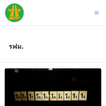
Skip
to
content
รฟม.