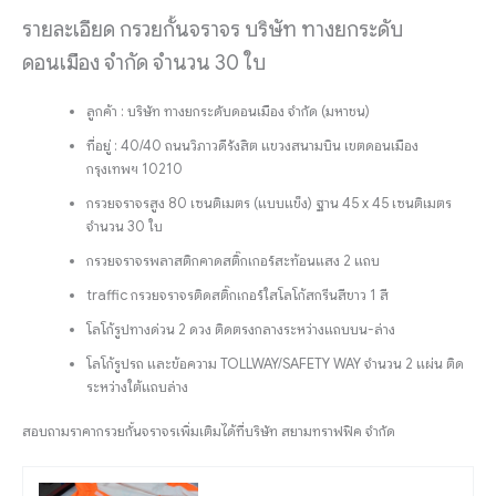
รายละเอียด กรวยกั้นจราจร บริษัท ทางยกระดับ
ดอนเมือง จำกัด จำนวน 30 ใบ
ลูกค้า : บริษัท ทางยกระดับดอนเมือง จำกัด (มหาชน)
ที่อยู่ : 40/40 ถนนวิภาวดีรังสิต แขวงสนามบิน เขตดอนเมือง
กรุงเทพฯ 10210
กรวยจราจรสูง 80 เซนติเมตร (แบบแข็ง) ฐาน 45 x 45 เซนติเมตร
จำนวน 30 ใบ
กรวยจราจรพลาสติกคาดสติ๊กเกอร์สะท้อนแสง 2 แถบ
traffic กรวยจราจรติดสติ๊กเกอร์ใสโลโก้สกรีนสีขาว 1 สี
โลโก้รูปทางด่วน 2 ดวง ติดตรงกลางระหว่างแถบบน-ล่าง
โลโก้รูปรถ และข้อความ TOLLWAY/SAFETY WAY จำนวน 2 แผ่น ติด
ระหว่างใต้แถบล่าง
สอบถามราคากรวยกั้นจราจรเพิ่มเติมได้ที่บริษัท สยามทราฟฟิค จำกัด