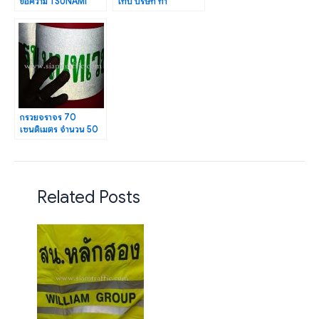
ข้อความ TSUNAMI
เทป บริษัท ท่า
EVACUATION ROUTE
อากาศยานไทย จำกัด
จำนวน 2 แผ่น
(มหาชน)
กรวยจราจร 70
เซนติเมตร จำนวน 50
ใบ โรงพยาบาลนนทเวช
จำกัด (มหาชน)
Related Posts