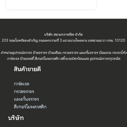
บริษัท สยามทราฟฟิค จำกัด
203 ซอยโชคชัยจงจำเริญ ถนนพระรามที่ 3 แขวงบางโพงพาง เขตยานนาวา กทม. 10120
จำหน่ายอุปกรณ์จราจร ป้ายจราจร ป้ายเตือน กรวยจราจร แผงกั้นจราจร ป้อมยาม กระจกโค้ง
การ์ดเรล ป้ายเซฟตี้ สีเทอร์โมพลาสติก สติ๊กเกอร์สะท้อนแสง อุปกรณ์จราจรทุกชนิด
สินค้าขายดี
การ์ดเรล
กรวยจราจร
แผงกั้นจราจร
สีเทอร์โมพลาสติก
บริษัท