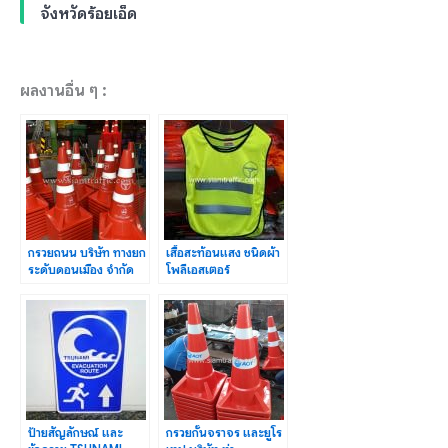
จังหวัดร้อยเอ็ด
ผลงานอื่น ๆ :
กรวยถนน บริษัท ทางยก
เสื้อสะท้อนแสง ชนิดผ้า
ระดับดอนเมือง จำกัด
โพลีเอสเตอร์
(มหาชน) จำนวน 220
TOLLWAY ทางยกระดับ
ใบ
ดอนเมือง
ป้ายสัญลักษณ์ และ
กรวยกั้นจราจร และยูโร