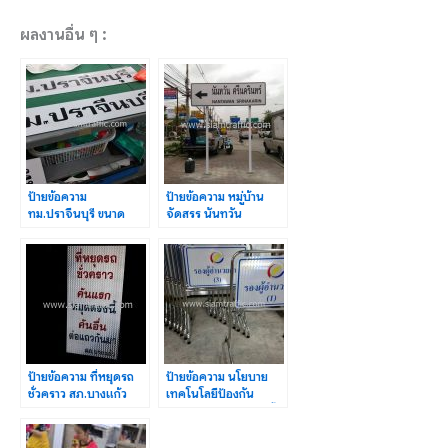
ผลงานอื่น ๆ :
ป้ายข้อความ
ป้ายข้อความ หมู่บ้าน
ทม.ปราจีนบุรี ขนาด
จัดสรร นันทวัน
15×75 เซนติเมตร
ศรีนครินทร์ ถนน
จำนวน 37 แผ่น
เทพารักษ์
ป้ายข้อความ ที่หยุดรถ
ป้ายข้อความ นโยบาย
ชั่วคราว สภ.บางแก้ว
เทคโนโลยีป้องกัน
ขนาด 60 x 120 ซม.
ประเทศ ติดหน้าแผงกั้น
จราจร