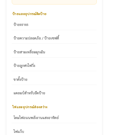
ป้ายและอุปกรณ์ติดป้าย
ป้ายจราจร
ป้ายความปลอดภัย / ป้ายเซฟตี้
ป้ายสามเหลี่ยมฉุกเฉิน
ป้ายลูกศรไฟวิ่ง
ขาตั้งป้าย
แคลมป์สำหรับยึดป้าย
ไฟและอุปกรณ์ส่องสว่าง
โคมไฟถนนพลังงานแสงอาทิตย์
ไฟแว๊บ