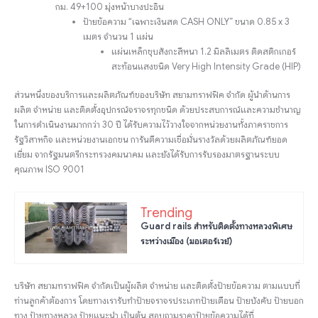
กม. 49+100 มุ่งหน้าบางปะอิน
ป้ายข้อความ “เฉพาะเงินสด CASH ONLY” ขนาด 0.85 x 3
เมตร จำนวน 1 แผ่น
แผ่นเหล็กชุบสังกะสีหนา 1.2 มิลลิเมตร ติดสติกเกอร์
สะท้อนแสงชนิด Very High Intensity Grade (HIP)
ส่วนหนึ่งของบริการและผลิตภัณฑ์ของบริษัท สยามทราฟฟิค จำกัด ผู้นำด้านการ
ผลิต จำหน่าย และติดตั้งอุปกรณ์จราจรทุกชนิด ด้วยประสบการณ์และความชำนาญ
ในการดำเนินงานมากกว่า 30 ปี ได้รับความไว้วางใจจากหน่วยงานทั้งภาคราชการ
รัฐวิสาหกิจ และหน่วยงานเอกชน การันตีความเชื่อมั่นรางวัลด้วยผลิตภัณฑ์ยอด
เยี่ยม จากรัฐมนตรีกระทรวงคมนาคม และยังได้รับการรับรองมาตรฐานระบบ
คุณภาพ ISO 9001
Trending
Guard rails สำหรับติดตั้งทางหลวงพิเศษ
ระหว่างเมือง (มอเตอร์เวย์)
บริษัท สยามทราฟฟิค จำกัดเป็นผู้ผลิต จำหน่าย และติดตั้งป้ายข้อความ ตามแบบที่
ท่านลูกค้าต้องการ โดยทางเรารับทำป้ายจราจรประเภทป้ายเตือน ป้ายบังคับ ป้ายบอก
ทาง ป้ายทางหลวง ป้ายแนะนำ เป็นต้น สอบถามราคาป้ายข้อความได้ที่