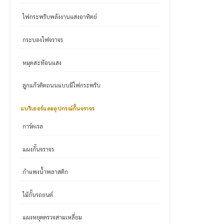
ไฟกระพริบพลังงานแสงอาทิตย์
กระบองไฟจราจร
หมุดสะท้อนแสง
ลูกแก้วติดถนนแบบมีไฟกระพริบ
แบริเออร์และอุปกรณ์กั้นจราจร
การ์ดเรล
แผงกั้นจราจร
กำแพงน้ำพลาสติก
ไม้กั้นรถยนต์
แผงหยุดตรวจสามเหลี่ยม