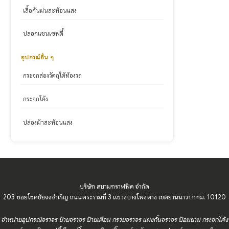
เสื้อกันฝนสะท้อนแสง
ปลอกแขนเซฟตี้
อุปกรณ์อื่น ๆ
กระจกส่องวัตถุใต้ท้องรถ
กระจกโค้ง
ปล่องผ้าสะท้อนแสง
บริษัท สยามทราฟฟิค จำกัด
203 ซอยโชคชัยจงจำเริญ ถนนพระรามที่ 3 แขวงบางโพงพาง เขตยานนาวา กทม. 10120
จำหน่ายอุปกรณ์จราจร ป้ายจราจร ป้ายเตือน กรวยจราจร แผงกั้นจราจร ป้อมยาม กระจกโค้ง