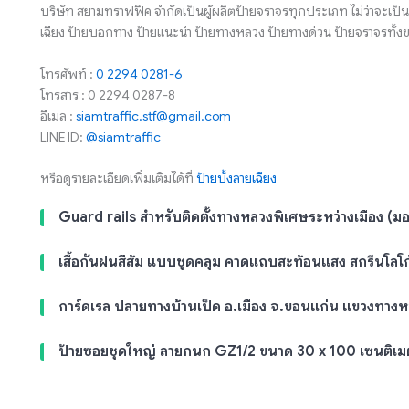
บริษัท สยามทราฟฟิค จำกัดเป็นผู้ผลิตป้ายจราจรทุกประเภท ไม่ว่าจะเป็น
เฉียง ป้ายบอกทาง ป้ายแนะนำ ป้ายทางหลวง ป้ายทางด่วน ป้ายจราจรทั้งข
โทรศัพท์ :
0 2294 0281-6
โทรสาร : 0 2294 0287-8
อีเมล :
siamtraffic.stf@gmail.com
LINE ID:
@siamtraffic
หรือดูรายละเอียดเพิ่มเติมได้ที่
ป้ายบั้งลายเฉียง
Guard rails สำหรับติดตั้งทางหลวงพิเศษระหว่างเมือง (มอเ
เสื้อกันฝนสีส้ม แบบชุดคลุม คาดแถบสะท้อนแสง สกรีนโลโ
การ์ดเรล ปลายทางบ้านเป็ด อ.เมือง จ.ขอนแก่น แขวงทาง
ป้ายซอยชุดใหญ่ ลายกนก GZ1/2 ขนาด 30 x 100 เซนติเม