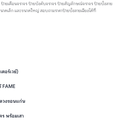
 ป้ายเตือนจราจร ป้ายบังคับจราจร ป้ายสัญลักษณ์จราจร ป้ายบั้งลาย
นาดเล็ก และขนาดใหญ่ สอบถามราคาป้ายบั้งลายเฉียงได้ที่
ตอร์เวย์)
ก้ FAME
หลวงขอนแก่น
ตร พร้อมเสา