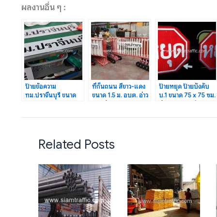
ผลงานอื่น ๆ :
ป้ายข้อความ
ที่กั้นถนน สีขาว-แดง
ป้ายหยุด ป้ายบังคับ
ทม.ปราจีนบุรี ขนาด
ขนาด 1.5 ม. อบต. อ่าว
บ.1 ขนาด 75 x 75 ซม.
15×75 เซนติเมตร
นาง จำนวน 35 แผง
จำนวน 20 แผ่น
จำนวน 37 แผ่น
Related Posts