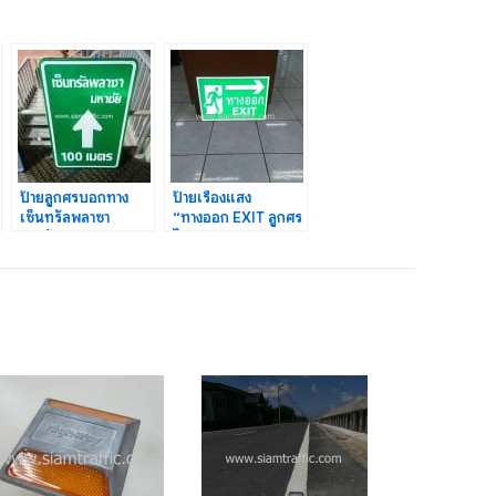
ป้ายลูกศรบอกทาง
ป้ายเรืองแสง
เซ็นทรัลพลาซา
“ทางออก EXIT ลูกศร
มหาชัย ขนาด 50 x 80
ไปทางขวา” ขนาด 30
เซนติเมตร
x 45 ซม.