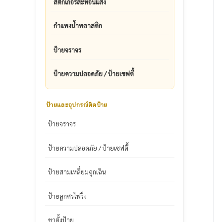
สติ๊กเกอร์สะท้อนแสง
กำแพงน้ำพลาสติก
ป้ายจราจร
ป้ายความปลอดภัย / ป้ายเซฟตี้
ป้ายและอุปกรณ์ติดป้าย
ป้ายจราจร
ป้ายความปลอดภัย / ป้ายเซฟตี้
ป้ายสามเหลี่ยมฉุกเฉิน
ป้ายลูกศรไฟวิ่ง
ขาตั้งป้าย