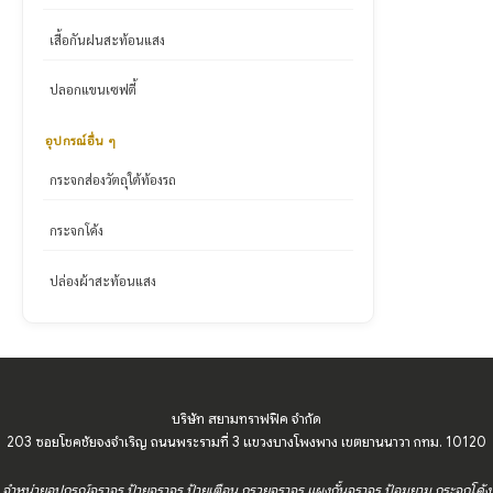
เสื้อกันฝนสะท้อนแสง
ปลอกแขนเซฟตี้
อุปกรณ์อื่น ๆ
กระจกส่องวัตถุใต้ท้องรถ
กระจกโค้ง
ปล่องผ้าสะท้อนแสง
บริษัท สยามทราฟฟิค จำกัด
203 ซอยโชคชัยจงจำเริญ ถนนพระรามที่ 3 แขวงบางโพงพาง เขตยานนาวา กทม. 10120
จำหน่ายอุปกรณ์จราจร ป้ายจราจร ป้ายเตือน กรวยจราจร แผงกั้นจราจร ป้อมยาม กระจกโค้ง