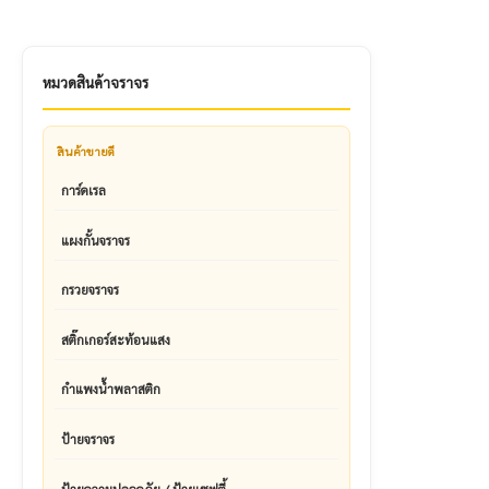
หมวดสินค้าจราจร
สินค้าขายดี
การ์ดเรล
แผงกั้นจราจร
กรวยจราจร
สติ๊กเกอร์สะท้อนแสง
กำแพงน้ำพลาสติก
ป้ายจราจร
ป้ายความปลอดภัย / ป้ายเซฟตี้