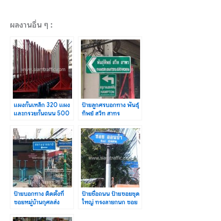
ผลงานอื่น ๆ :
แผงกั้นเหล็ก 320 แผง
ป้ายลูกศรบอกทาง พันธุ์
และกรวยกั้นถนน 500
ทิพย์ สวีท สาทร
ใบ เซ็นทรัลพลาซา
PANTIP SUITES
มหาชัย
SATHORN
ป้ายบอกทาง ติดตั้งที่
ป้ายชื่อถนน ป้ายซอยชุด
ซอยหมู่บ้านกุศลส่ง
ใหญ่ ทรงลายกนก ซอย
จังหวัดสมุทรปราการ
ออนป้า Soi ONPA