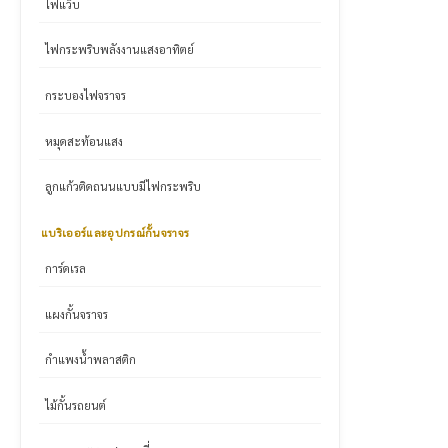
ไฟแว๊บ
ไฟกระพริบพลังงานแสงอาทิตย์
กระบองไฟจราจร
หมุดสะท้อนแสง
ลูกแก้วติดถนนแบบมีไฟกระพริบ
แบริเออร์และอุปกรณ์กั้นจราจร
การ์ดเรล
แผงกั้นจราจร
กำแพงน้ำพลาสติก
ไม้กั้นรถยนต์