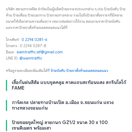
บริษัท สยามทราฟฟิค จำกัดเป็นผู้ผลิตป้ายจราจรประเภทต่าง ๆ เช่น ป้ายบังคับ ป้าย
ห้าม ป้ายเตือน ป้ายบอกทาง ป้ายกรมทางหลวง รวมไปถึงป้ายขาตั้งจราจรที่มีหลาย
ขนาดให้เลือกตามความต้องการ เหมาะสมต่อการใช้งาน สอบถามราคาป้ายบังคับ
และราคาป้ายขาตั้งห้ามจอดตลอดแนวได้ที่
โทรศัพท์ :
0 2294 0281-6
โทรสาร : 0 2294 0287-8
อีเมล :
siamtraffic.stf@gmail.com
LINE ID:
@siamtraffic
หรือดูรายละเอียดเพิ่มเติมได้ที่
ป้ายบังคับ
ป้ายขาตั้งห้ามจอดตลอดแนว
เสื้อกันฝนสีส้ม แบบชุดคลุม คาดแถบสะท้อนแสง สกรีนโลโก้
FAME
การ์ดเรล ปลายทางบ้านเป็ด อ.เมือง จ.ขอนแก่น แขวง
ทางหลวงขอนแก่น
ป้ายซอยชุดใหญ่ ลายกนก GZ1/2 ขนาด 30 x 100
เซนติเมตร พร้อมเสา