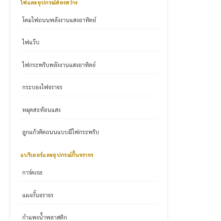
ไฟและอุปกรณ์ส่องสว่าง
โคมไฟถนนพลังงานแสงอาทิตย์
ไฟแว๊บ
ไฟกระพริบพลังงานแสงอาทิตย์
กระบองไฟจราจร
หมุดสะท้อนแสง
ลูกแก้วติดถนนแบบมีไฟกระพริบ
แบริเออร์และอุปกรณ์กั้นจราจร
การ์ดเรล
แผงกั้นจราจร
กำแพงน้ำพลาสติก