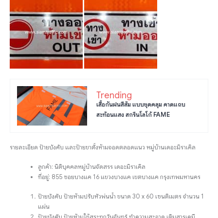
Trending
เสื้อกันฝนสีส้ม แบบชุดคลุม คาดแถบ
สะท้อนแสง สกรีนโลโก้ FAME
รายละเอียด ป้ายบังคับ และป้ายขาตั้งห้ามจอดตลอดแนว หมู่บ้านเดอะมิราเคิล
ลูกค้า: นิติบุคคลหมู่บ้านจัดสรร เดอะมิราเคิล
ที่อยู่: 855 ซอยบางแค 16 แขวงบางแค เขตบางแค กรุงเทพมหานคร
ป้ายบังคับ ป้ายห้ามปรับหัวพ่นน้ำ ขนาด 30 x 60 เซนติเมตร จำนวน 1
แผ่น
ป้ายบังคับ ป้ายห้ามใช้สระทุกวันจันทร์ ทำความสะอาด เติมสารเคมี