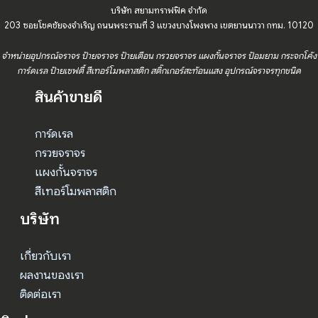
บริษัท สยามทราฟฟิค จำกัด
203 ซอยโชคชัยจงจำเริญ ถนนพระรามที่ 3 แขวงบางโพงพาง เขตยานนาวา กทม. 10120
จำหน่ายอุปกรณ์จราจร ป้ายจราจร ป้ายเตือน กรวยจราจร แผงกั้นจราจร ป้อมยาม กระจกโค้ง
การ์ดเรล ป้ายเซฟตี้ สีเทอร์โมพลาสติก สติ๊กเกอร์สะท้อนแสง อุปกรณ์จราจรทุกชนิด
สินค้าขายดี
การ์ดเรล
กรวยจราจร
แผงกั้นจราจร
สีเทอร์โมพลาสติก
บริษัท
เกี่ยวกับเรา
ผลงานของเรา
ติดต่อเรา