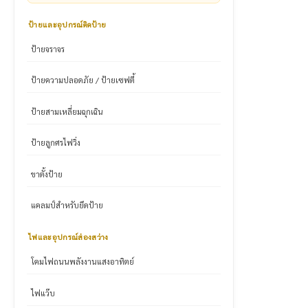
ป้ายและอุปกรณ์ติดป้าย
ป้ายจราจร
ป้ายความปลอดภัย / ป้ายเซฟตี้
ป้ายสามเหลี่ยมฉุกเฉิน
ป้ายลูกศรไฟวิ่ง
ขาตั้งป้าย
แคลมป์สำหรับยึดป้าย
ไฟและอุปกรณ์ส่องสว่าง
โคมไฟถนนพลังงานแสงอาทิตย์
ไฟแว๊บ