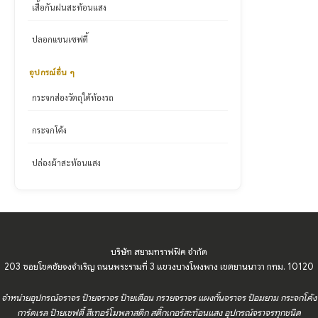
เสื้อกันฝนสะท้อนแสง
ปลอกแขนเซฟตี้
อุปกรณ์อื่น ๆ
กระจกส่องวัตถุใต้ท้องรถ
กระจกโค้ง
ปล่องผ้าสะท้อนแสง
บริษัท สยามทราฟฟิค จำกัด
203 ซอยโชคชัยจงจำเริญ ถนนพระรามที่ 3 แขวงบางโพงพาง เขตยานนาวา กทม. 10120
จำหน่ายอุปกรณ์จราจร ป้ายจราจร ป้ายเตือน กรวยจราจร แผงกั้นจราจร ป้อมยาม กระจกโค้ง
การ์ดเรล ป้ายเซฟตี้ สีเทอร์โมพลาสติก สติ๊กเกอร์สะท้อนแสง อุปกรณ์จราจรทุกชนิด