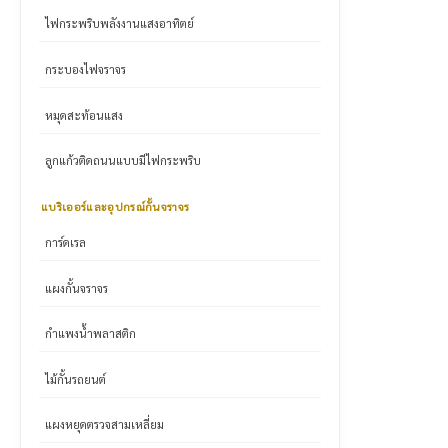
ไฟกระพริบพลังงานแสงอาทิตย์
กระบองไฟจราจร
หมุดสะท้อนแสง
ลูกแก้วติดถนนแบบมีไฟกระพริบ
แบริเออร์และอุปกรณ์กั้นจราจร
การ์ดเรล
แผงกั้นจราจร
กำแพงน้ำพลาสติก
ไม้กั้นรถยนต์
แผงหยุดตรวจสามเหลี่ยม