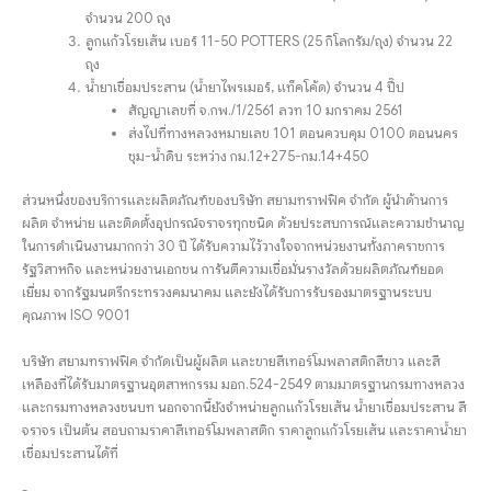
จำนวน 200 ถุง
ลูกแก้วโรยเส้น เบอร์ 11-50 POTTERS (25 กิโลกรัม/ถุง) จำนวน 22
ถุง
น้ำยาเชื่อมประสาน (น้ำยาไพรเมอร์, แท็คโค้ด) จำนวน 4 ปี๊ป
สัญญาเลขที่ จ.กพ./1/2561 ลวท 10 มกราคม 2561
ส่งไปที่ทางหลวงหมายเลข 101 ตอนควบคุม 0100 ตอนนคร
ชุม-น้ำดิบ ระหว่าง กม.12+275-กม.14+450
ส่วนหนึ่งของบริการและผลิตภัณฑ์ของบริษัท สยามทราฟฟิค จำกัด ผู้นำด้านการ
ผลิต จำหน่าย และติดตั้งอุปกรณ์จราจรทุกชนิด ด้วยประสบการณ์และความชำนาญ
ในการดำเนินงานมากกว่า 30 ปี ได้รับความไว้วางใจจากหน่วยงานทั้งภาคราชการ
รัฐวิสาหกิจ และหน่วยงานเอกชน การันตีความเชื่อมั่นรางวัลด้วยผลิตภัณฑ์ยอด
เยี่ยม จากรัฐมนตรีกระทรวงคมนาคม และยังได้รับการรับรองมาตรฐานระบบ
คุณภาพ ISO 9001
บริษัท สยามทราฟฟิค จำกัดเป็นผู้ผลิต และขายสีเทอร์โมพลาสติกสีขาว และสี
เหลืองที่ได้รับมาตรฐานอุตสาหกรรม มอก.524-2549 ตามมาตรฐานกรมทางหลวง
และกรมทางหลวงชนบท นอกจากนี้ยังจำหน่ายลูกแก้วโรยเส้น น้ำยาเชื่อมประสาน สี
จราจร เป็นต้น สอบถามราคาสีเทอร์โมพลาสติก ราคาลูกแก้วโรยเส้น และราคาน้ำยา
เชื่อมประสานได้ที่