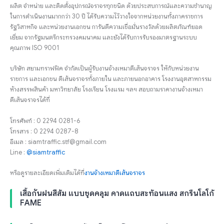
ผลิต จำหน่าย และติดตั้งอุปกรณ์จราจรทุกชนิด ด้วยประสบการณ์และความชำนาญ
ในการดำเนินงานมากกว่า 30 ปี ได้รับความไว้วางใจจากหน่วยงานทั้งภาคราชการ
รัฐวิสาหกิจ และหน่วยงานเอกชน การันตีความเชื่อมั่นรางวัลด้วยผลิตภัณฑ์ยอด
เยี่ยม จากรัฐมนตรีกระทรวงคมนาคม และยังได้รับการรับรองมาตรฐานระบบ
คุณภาพ ISO 9001
บริษัท สยามทราฟฟิค จำกัดเป็นผู้รับงานจ้างเหมาตีเส้นจราจร ให้กับหน่วยงาน
ราชการ และเอกชน ตีเส้นจราจรทั้งภายใน และภายนอกอาคาร โรงงานอุตสาหกรรม
ห้างสรรพสินค้า มหาวิทยาลัย โรงเรียน โรงแรม ฯลฯ สอบถามราคางานจ้างเหมา
ตีเส้นจราจรได้ที่
โทรศัพท์ : 0 2294 0281-6
โทรสาร : 0 2294 0287-8
อีเมล : siamtraffic.stf@gmail.com
Line :
@siamtraffic
หรือดูรายละเอียดเพิ่มเติมได้ที่
งานจ้างเหมาตีเส้นจราจร
เสื้อกันฝนสีส้ม แบบชุดคลุม คาดแถบสะท้อนแสง สกรีนโลโก้
FAME