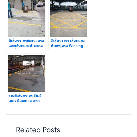
ตีเส้นจราจรช่องจอดรถ
ตีเส้นจราจร เส้นทแยง
และเส้นทแยงห้ามจอด
ห้ามหยุดรถ Winning
รถ ที่อารีย์คอนเนอร์
Seven พุทธมณฑล สาย
1
งานตีเส้นจราจร 86.4
เมตร ดีเอชแอล สาขา
เพชรบุรีตัดใหม่ พระราม
9
Related Posts