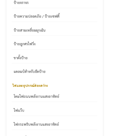
ป้ายจราจร
ป้ายความปลอดภัย / ป้ายเซฟตี้
ป้ายสามเหลี่ยมฉุกเฉิน
ป้ายลูกศรไฟวิ่ง
ขาตั้งป้าย
แคลมป์สำหรับยึดป้าย
ไฟและอุปกรณ์ส่องสว่าง
โคมไฟถนนพลังงานแสงอาทิตย์
ไฟแว๊บ
ไฟกระพริบพลังงานแสงอาทิตย์