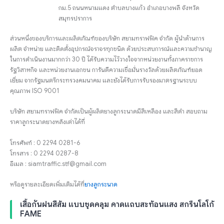
กม.5 ถนนหนามแดง ตำบลบางแก้ว อำเภอบางพลี จังหวัด
สมุทรปราการ
ส่วนหนึ่งของบริการและผลิตภัณฑ์ของบริษัท สยามทราฟฟิค จำกัด ผู้นำด้านการ
ผลิต จำหน่าย และติดตั้งอุปกรณ์จราจรทุกชนิด ด้วยประสบการณ์และความชำนาญ
ในการดำเนินงานมากกว่า 30 ปี ได้รับความไว้วางใจจากหน่วยงานทั้งภาคราชการ
รัฐวิสาหกิจ และหน่วยงานเอกชน การันตีความเชื่อมั่นรางวัลด้วยผลิตภัณฑ์ยอด
เยี่ยม จากรัฐมนตรีกระทรวงคมนาคม และยังได้รับการรับรองมาตรฐานระบบ
คุณภาพ ISO 9001
บริษัท สยามทราฟฟิค จำกัดเป็นผู้ผลิตยางลูกระนาดมีสีเหลือง และสีดำ สอบถาม
ราคาลูกระนาดยางหลังเต่าได้ที่
โทรศัพท์ : 0 2294 0281-6
โทรสาร : 0 2294 0287-8
อีเมล : siamtraffic.stf@gmail.com
หรือดูรายละเอียดเพิ่มเติมได้ที่
ยางลูกระนาด
เสื้อกันฝนสีส้ม แบบชุดคลุม คาดแถบสะท้อนแสง สกรีนโลโก้
FAME