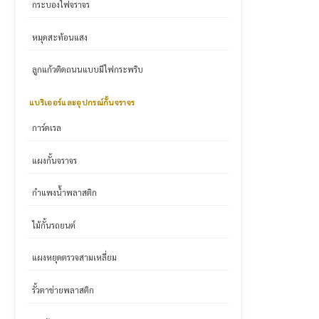
กระบองไฟจราจร
หมุดสะท้อนแสง
ลูกแก้วติดถนนแบบมีไฟกระพริบ
แบริเออร์และอุปกรณ์กั้นจราจร
การ์ดเรล
แผงกั้นจราจร
กำแพงน้ำพลาสติก
ไม้กั้นรถยนต์
แผงหยุดตรวจสามเหลี่ยม
รั้วตาข่ายพลาสติก