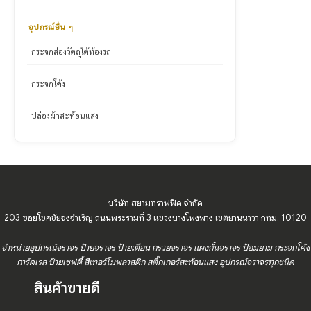
อุปกรณ์อื่น ๆ
กระจกส่องวัตถุใต้ท้องรถ
กระจกโค้ง
ปล่องผ้าสะท้อนแสง
บริษัท สยามทราฟฟิค จำกัด
203 ซอยโชคชัยจงจำเริญ ถนนพระรามที่ 3 แขวงบางโพงพาง เขตยานนาวา กทม. 10120
จำหน่ายอุปกรณ์จราจร ป้ายจราจร ป้ายเตือน กรวยจราจร แผงกั้นจราจร ป้อมยาม กระจกโค้ง
การ์ดเรล ป้ายเซฟตี้ สีเทอร์โมพลาสติก สติ๊กเกอร์สะท้อนแสง อุปกรณ์จราจรทุกชนิด
สินค้าขายดี