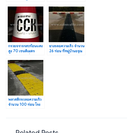
ท่อน ส่งออกไปกัมพูชา
SPEED BUMP ความ
ยาว 12 เมตร
กรวยจราจรสะท้อนแสง
ยางชลอความเร็ว จำนวน
สูง 70 เซนติเมตร
26 ท่อน ที่หมู่บ้านอรุณ
ISUZU CCK กิ่งแก้ว-
พัฒน์ ถนนยานนาวา
บางนา
พลาสติกชะลอความเร็ว
จำนวน 100 ท่อน โรง
พยาบาล
กรุงเทพคริสเตียน
Related Posts