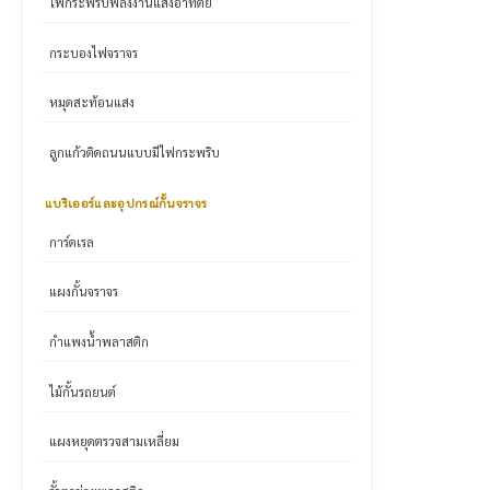
ไฟกระพริบพลังงานแสงอาทิตย์
กระบองไฟจราจร
หมุดสะท้อนแสง
ลูกแก้วติดถนนแบบมีไฟกระพริบ
แบริเออร์และอุปกรณ์กั้นจราจร
การ์ดเรล
แผงกั้นจราจร
กำแพงน้ำพลาสติก
ไม้กั้นรถยนต์
แผงหยุดตรวจสามเหลี่ยม