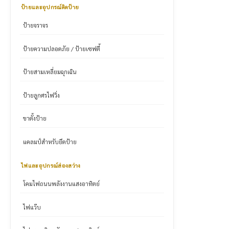
ป้ายและอุปกรณ์ติดป้าย
ป้ายจราจร
ป้ายความปลอดภัย / ป้ายเซฟตี้
ป้ายสามเหลี่ยมฉุกเฉิน
ป้ายลูกศรไฟวิ่ง
ขาตั้งป้าย
แคลมป์สำหรับยึดป้าย
ไฟและอุปกรณ์ส่องสว่าง
โคมไฟถนนพลังงานแสงอาทิตย์
ไฟแว๊บ