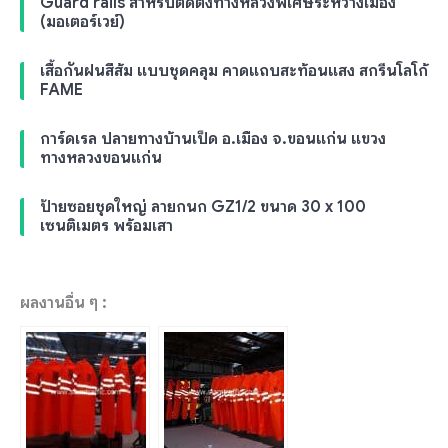
Guard rails สำหรับติดตั้งทางหลวงพิเศษระหว่างเมือง
(มอเตอร์เวย์)
เสื้อกันฝนสีส้ม แบบชุดคลุม คาดแถบสะท้อนแสง สกรีนโลโก้
FAME
การ์ดเรล ปลายทางบ้านเป็ด อ.เมือง จ.ขอนแก่น แขวง
ทางหลวงขอนแก่น
ป้ายซอยชุดใหญ่ ลายกนก GZ1/2 ขนาด 30 x 100
เซนติเมตร พร้อมเสา
ผลงานอื่น ๆ :