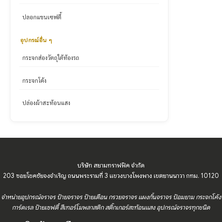
ปลอกแขนเซฟตี้
อุปกรณ์อื่น ๆ
กระจกส่องวัตถุใต้ท้องรถ
กระจกโค้ง
ปล่องผ้าสะท้อนแสง
บริษัท สยามทราฟฟิค จำกัด
203 ซอยโชคชัยจงจำเริญ ถนนพระรามที่ 3 แขวงบางโพงพาง เขตยานนาวา กทม. 10120
จำหน่ายอุปกรณ์จราจร ป้ายจราจร ป้ายเตือน กรวยจราจร แผงกั้นจราจร ป้อมยาม กระจกโค้ง
การ์ดเรล ป้ายเซฟตี้ สีเทอร์โมพลาสติก สติ๊กเกอร์สะท้อนแสง อุปกรณ์จราจรทุกชนิด