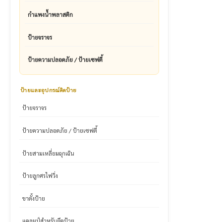
กำแพงน้ำพลาสติก
ป้ายจราจร
ป้ายความปลอดภัย / ป้ายเซฟตี้
ป้ายและอุปกรณ์ติดป้าย
ป้ายจราจร
ป้ายความปลอดภัย / ป้ายเซฟตี้
ป้ายสามเหลี่ยมฉุกเฉิน
ป้ายลูกศรไฟวิ่ง
ขาตั้งป้าย
แคลมป์สำหรับยึดป้าย