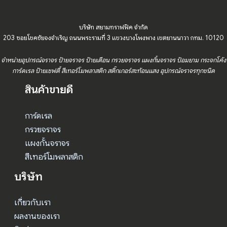
บริษัท สยามทราฟฟิค จำกัด
203 ซอยโชคชัยจงจำเริญ ถนนพระรามที่ 3 แขวงบางโพงพาง เขตยานนาวา กทม. 10120
จำหน่ายอุปกรณ์จราจร ป้ายจราจร ป้ายเตือน กรวยจราจร แผงกั้นจราจร ป้อมยาม กระจกโค้ง
การ์ดเรล ป้ายเซฟตี้ สีเทอร์โมพลาสติก สติ๊กเกอร์สะท้อนแสง อุปกรณ์จราจรทุกชนิด
สินค้าขายดี
การ์ดเรล
กรวยจราจร
แผงกั้นจราจร
สีเทอร์โมพลาสติก
บริษัท
เกี่ยวกับเรา
ผลงานของเรา