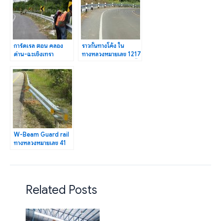
การ์ดเรล ตอน คลอง
ราวกั้นทางโค้ง ใน
ด่าน-ฉะเชิงเทรา
ทางหลวงหมายเลข 1217
ระหว่าง กม.68+625-
ตอน ปากห้วยอ้อย-วังปิ้ง
กม.71+902
W-Beam Guard rail
ทางหลวงหมายเลข 41
ตอนควบคุม 0102 ตอน
เขาบ่อ–ท่าทอง
Related Posts