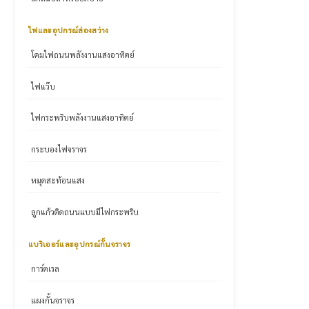
ไฟและอุปกรณ์ส่องสว่าง
โคมไฟถนนพลังงานแสงอาทิตย์
ไฟแว๊บ
ไฟกระพริบพลังงานแสงอาทิตย์
กระบองไฟจราจร
หมุดสะท้อนแสง
ลูกแก้วติดถนนแบบมีไฟกระพริบ
แบริเออร์และอุปกรณ์กั้นจราจร
การ์ดเรล
แผงกั้นจราจร