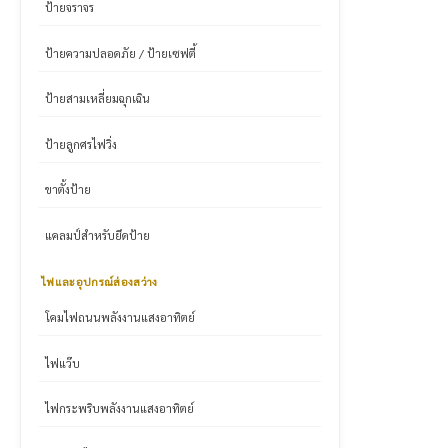
ป้ายจราจร
ป้ายความปลอดภัย / ป้ายเซฟตี้
ป้ายสามเหลี่ยมฉุกเฉิน
ป้ายลูกศรไฟวิ่ง
ขาตั้งป้าย
แคลมป์สำหรับยึดป้าย
ไฟและอุปกรณ์ส่องสว่าง
โคมไฟถนนพลังงานแสงอาทิตย์
ไฟแว๊บ
ไฟกระพริบพลังงานแสงอาทิตย์