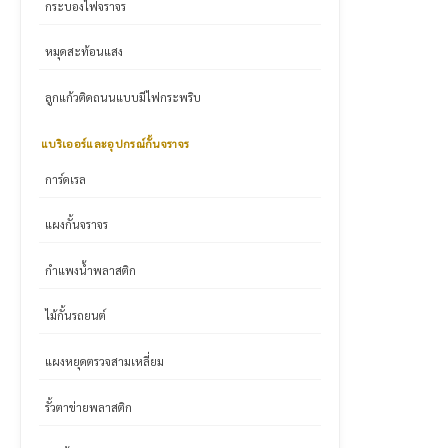
กระบองไฟจราจร
หมุดสะท้อนแสง
ลูกแก้วติดถนนแบบมีไฟกระพริบ
แบริเออร์และอุปกรณ์กั้นจราจร
การ์ดเรล
แผงกั้นจราจร
กำแพงน้ำพลาสติก
ไม้กั้นรถยนต์
แผงหยุดตรวจสามเหลี่ยม
รั้วตาข่ายพลาสติก