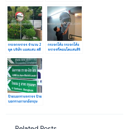
สาทร จำนวน 56 บาน
เอสเตท จำกัด
กระจกจราจร จำนวน 2
กระจกโค้ง กระจกโค้ง
ชุด บริษัท แอสแสบ สตี
จราจรที่คอนโดแสนสิริ
ลส์ (ประเทศไทย) จำกัด
จำนวน 55 บาน
ป้ายบอกทางจราจร ป้าย
บอกทางภาษาอังกฤษ
โรงแรม ยู สาทร
กรุงเทพฯ
Related Posts