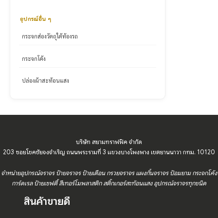
อุปกรณ์อื่น ๆ
กระจกส่องวัตถุใต้ท้องรถ
กระจกโค้ง
ปล่องผ้าสะท้อนแสง
บริษัท สยามทราฟฟิค จำกัด
203 ซอยโชคชัยจงจำเริญ ถนนพระรามที่ 3 แขวงบางโพงพาง เขตยานนาวา กทม. 10120
จำหน่ายอุปกรณ์จราจร ป้ายจราจร ป้ายเตือน กรวยจราจร แผงกั้นจราจร ป้อมยาม กระจกโค้ง
การ์ดเรล ป้ายเซฟตี้ สีเทอร์โมพลาสติก สติ๊กเกอร์สะท้อนแสง อุปกรณ์จราจรทุกชนิด
สินค้าขายดี