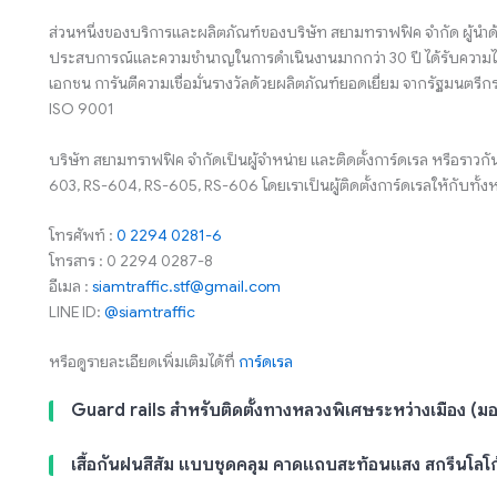
ส่วนหนึ่งของบริการและผลิตภัณฑ์ของบริษัท สยามทราฟฟิค จำกัด ผู้นำด
ประสบการณ์และความชำนาญในการดำเนินงานมากกว่า 30 ปี ได้รับความไว
เอกชน การันตีความเชื่อมั่นรางวัลด้วยผลิตภัณฑ์ยอดเยี่ยม จากรัฐมน
ISO 9001
บริษัท สยามทราฟฟิค จำกัดเป็นผู้จำหน่าย และติดตั้งการ์ดเรล หรื
603, RS-604, RS-605, RS-606 โดยเราเป็นผู้ติดตั้งการ์ดเรลให้กับทั้
โทรศัพท์ :
0 2294 0281-6
โทรสาร : 0 2294 0287-8
อีเมล :
siamtraffic.stf@gmail.com
LINE ID:
@siamtraffic
หรือดูรายละเอียดเพิ่มเติมได้ที่
การ์ดเรล
Guard rails สำหรับติดตั้งทางหลวงพิเศษระหว่างเมือง (มอเ
เสื้อกันฝนสีส้ม แบบชุดคลุม คาดแถบสะท้อนแสง สกรีนโลโ