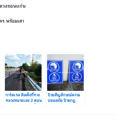
หลวงขอนแก่น
ตร พร้อมเสา
การ์ดเรล ติดตั้งที่ทาง
ป้ายสัญลักษณ์ความ
หลวงหมายเลข 2 ตอน
ปลอดภัย ป้ายกฎ
ตาลาด-หนองแวงโสก
ระเบียบ ฯ ป้ายสวม
พระ
หมวกกันน็อค