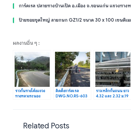
การ์ดเรล ปลายทางบ้านเป็ด อ.เมือง จ.ขอนแก่น แขวงทาง
ป้ายซอยชุดใหญ่ ลายกนก GZ1/2 ขนาด 30 x 100 เซนติเม
ผลงานอื่น ๆ :
ราวกั้นทางโค้งแขวง
ติดตั้งการ์ดเรล
ราวเหล็กกั้นถนน ยาว
ทางหลวงระนอง
DWG.NO.RS-603
4.32 และ 2.32 ม.19
ทางหลวงหมายเลข 4
บนทางหลวงหมายเลข
แผ่น กองพันทหาร
ตอน กระบุรี-หงาว
2159 และ 2179
ราบที่ 1
Related Posts