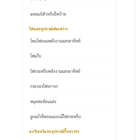
แคลมป์สำหรับยึดป้าย
ไฟและอุปกรณ์ส่องสว่าง
โคมไฟถนนพลังงานแสงอาทิตย์
ไฟแว๊บ
ไฟกระพริบพลังงานแสงอาทิตย์
กระบองไฟจราจร
หมุดสะท้อนแสง
ลูกแก้วติดถนนแบบมีไฟกระพริบ
แบริเออร์และอุปกรณ์กั้นจราจร