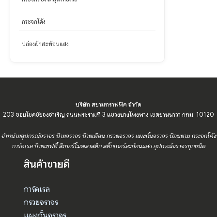
กระจกโค้ง
ปล่องผ้าสะท้อนแสง
บริษัท สยามทราฟฟิค จำกัด
203 ซอยโชคชัยจงจำเริญ ถนนพระรามที่ 3 แขวงบางโพงพาง เขตยานนาวา กทม. 10120
จำหน่ายอุปกรณ์จราจร ป้ายจราจร ป้ายเตือน กรวยจราจร แผงกั้นจราจร ป้อมยาม กระจกโค้ง
การ์ดเรล ป้ายเซฟตี้ สีเทอร์โมพลาสติก สติ๊กเกอร์สะท้อนแสง อุปกรณ์จราจรทุกชนิด
สินค้าขายดี
การ์ดเรล
กรวยจราจร
แผงกั้นจราจร