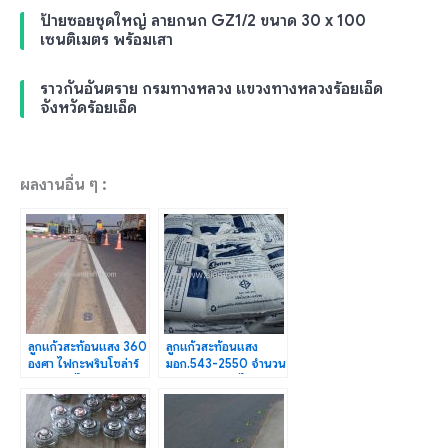
ป้ายซอยชุดใหญ่ ลายกนก GZ1/2 ขนาด 30 x 100
เซนติเมตร พร้อมเสา
ราวกันอันตราย กรมทางหลวง แขวงทางหลวงร้อยเอ็ด
จังหวัดร้อยเอ็ด
ผลงานอื่น ๆ :
ลูกแก้วสะท้อนแสง 360
ลูกแก้วสะท้อนแสง
องศา ไฟกะพริบโซล่าร์
มอก.543-2550 จำนวน
เซลล์ ก้าวไกลแก๊ส
5,000 กก. ส่งไป
จ.ลำปาง