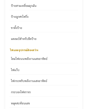
ป้ายสามเหลี่ยมฉุกเฉิน
ป้ายลูกศรไฟวิ่ง
ขาตั้งป้าย
แคลมป์สำหรับยึดป้าย
ไฟและอุปกรณ์ส่องสว่าง
โคมไฟถนนพลังงานแสงอาทิตย์
ไฟแว๊บ
ไฟกระพริบพลังงานแสงอาทิตย์
กระบองไฟจราจร
หมุดสะท้อนแสง