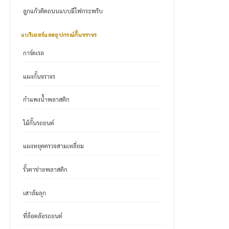
ลูกแก้วติดถนนแบบมีไฟกระพริบ
แบริเออร์และอุปกรณ์กั้นจราจร
การ์ดเรล
แผงกั้นจราจร
กำแพงน้ำพลาสติก
ไม้กั้นรถยนต์
แผงหยุดตรวจสามเหลี่ยม
รั้วตาข่ายพลาสติก
เสาล้มลุก
ที่ล็อคล้อรถยนต์