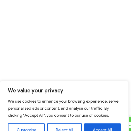
We value your privacy
We use cookies to enhance your browsing experience, serve
personalised ads or content, and analyse our traffic. By
clicking "Accept All", you consent to our use of cookies.
C
Contact Us
Customise
Reject All
Accept All
U