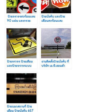
ป้ายจราจรสะท้อนแสง
ป้ายบังคับ และป้าย
90 แผ่น และกรวย
เตือนสะท้อนแสง
จราจร 50 เซนติเมตร
มาตรฐานกรมทางหลวง |
300 ใบ
ผู้ผลิต
ป้ายจราจร ป้ายเตือน
งานติดตั้งป้ายบังคับ ที่
และป้ายจราจรแบบ
บริษัท เอ.พี.ฮอนด้า
บังคับ ตามแบบ
จำกัด สำโรง
มาตรฐาน ทช.
สมุทรปราการ
ป้ายบอกสถานที่ ป้าย
เตือน ป้ายบังคับ 657