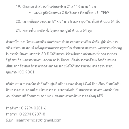
ป้ายแนะนำสถานที่ พร้อมเฟรม 2″ x 1″ จำนวน 1 ชุด
แผ่นอลูมิเนียมหนา 2 มิลลิเมตร ติดสติ๊กเกอร์ TYPE9
เสาเหล็กกล่องขนาด 5″ x 5″ ยาว 5 เมตร ชุบกัลวาไนซ์ จำนวน 64 ต้น
ค่าแรงในการติดตั้ง(ชุดหลุดเทปูน) จำนวน 64 จุด
ส่วนหนึ่งของบริการและผลิตภัณฑ์ของบริษัท สยามทราฟฟิค จำกัด ผู้นำด้านการ
ผลิต จำหน่าย และติดตั้งอุปกรณ์จราจรทุกชนิด ด้วยประสบการณ์และความชำนาญ
ในการดำเนินงานมากกว่า 30 ปี ได้รับความไว้วางใจจากหน่วยงานทั้งภาคราชการ
รัฐวิสาหกิจ และหน่วยงานเอกชน การันตีความเชื่อมั่นรางวัลด้วยผลิตภัณฑ์ยอด
เยี่ยม จากรัฐมนตรีกระทรวงคมนาคม และยังได้รับการรับรองมาตรฐานระบบ
คุณภาพ ISO 9001
บริษัท สยามทราฟฟิค จำกัดเป็นผู้ผลิตป้ายจราจรต่างๆ ได้แก่ ป้ายเตือน ป้ายบังคับ
ป้ายจราจรประเภทเตือน ป้ายจราจรประเภทบังคับ ป้ายจราจรประเภทแนะนํา ป้าย
แนะนำสถานที่ ป้ายทางหลวง ฯลฯ สอบถามราคาป้ายจราจรต่างๆ ได้ที่
โทรศัพท์ : 0 2294 0281-6
โทรสาร : 0 2294 0287-8
อีเมล : siamtraffic.stf@gmail.com