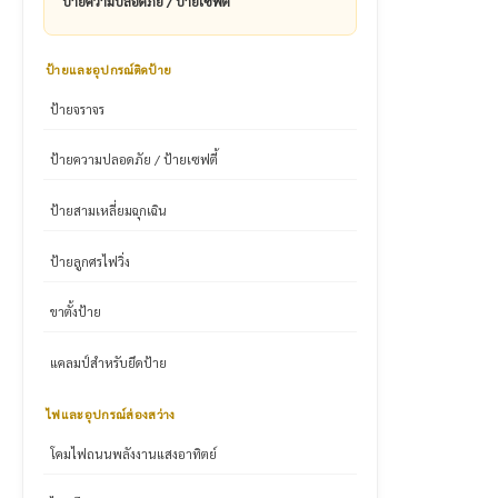
ป้ายความปลอดภัย / ป้ายเซฟตี้
ป้ายและอุปกรณ์ติดป้าย
ป้ายจราจร
ป้ายความปลอดภัย / ป้ายเซฟตี้
ป้ายสามเหลี่ยมฉุกเฉิน
ป้ายลูกศรไฟวิ่ง
ขาตั้งป้าย
แคลมป์สำหรับยึดป้าย
ไฟและอุปกรณ์ส่องสว่าง
โคมไฟถนนพลังงานแสงอาทิตย์