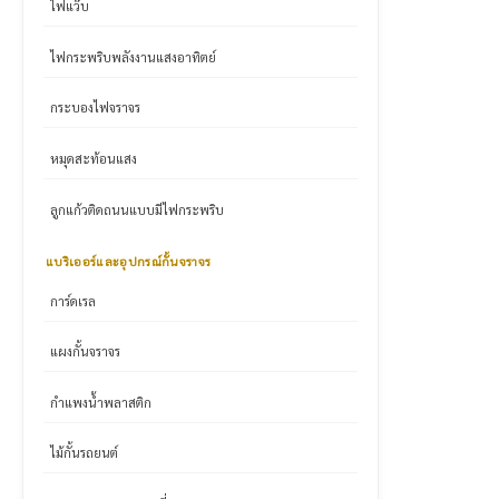
ไฟแว๊บ
ไฟกระพริบพลังงานแสงอาทิตย์
กระบองไฟจราจร
หมุดสะท้อนแสง
ลูกแก้วติดถนนแบบมีไฟกระพริบ
แบริเออร์และอุปกรณ์กั้นจราจร
การ์ดเรล
แผงกั้นจราจร
กำแพงน้ำพลาสติก
ไม้กั้นรถยนต์