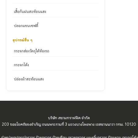
เสื้อกันฝนสะท้อนแสง
ปลอกแขนเซฟตี้
อุปกรณ์อื่น ๆ
กระจกส่องวัตถุใต้ท้องรถ
กระจกโค้ง
ปล่องผ้าสะท้อนแสง
บริษัท สยามทราฟฟิค จำกัด
203 ซอยโชคชัยจงจำเริญ ถนนพระรามที่ 3 แขวงบางโพงพาง เขตยานนาวา กทม. 10120
จำหน่ายอุปกรณ์จราจร ป้ายจราจร ป้ายเตือน กรวยจราจร แผงกั้นจราจร ป้อมยาม กระจกโค้ง