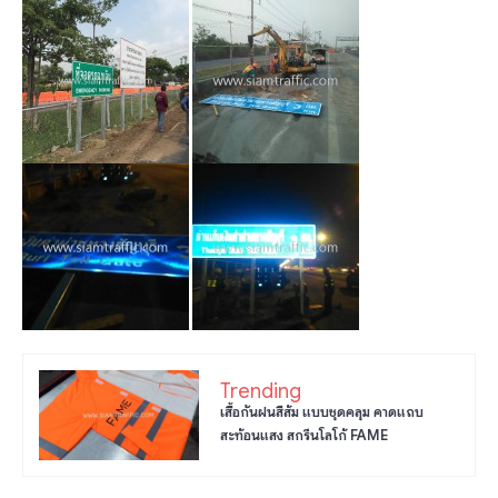
Trending
เสื้อกันฝนสีส้ม แบบชุดคลุม คาดแถบ
สะท้อนแสง สกรีนโลโก้ FAME