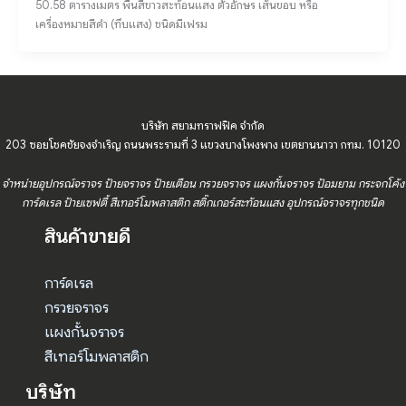
50.58 ตารางเมตร พื้นสีขาวสะท้อนแสง ตัวอักษร เส้นขอบ หรือ
เครื่องหมายสีดำ (ทึบแสง) ชนิดมีเฟรม
บริษัท สยามทราฟฟิค จำกัด
203 ซอยโชคชัยจงจำเริญ ถนนพระรามที่ 3 แขวงบางโพงพาง เขตยานนาวา กทม. 10120
จำหน่ายอุปกรณ์จราจร ป้ายจราจร ป้ายเตือน กรวยจราจร แผงกั้นจราจร ป้อมยาม กระจกโค้ง
การ์ดเรล ป้ายเซฟตี้ สีเทอร์โมพลาสติก สติ๊กเกอร์สะท้อนแสง อุปกรณ์จราจรทุกชนิด
สินค้าขายดี
การ์ดเรล
กรวยจราจร
แผงกั้นจราจร
สีเทอร์โมพลาสติก
บริษัท