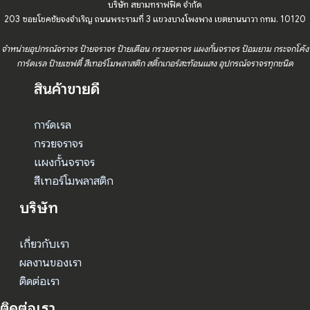
บริษัท สยามทราฟฟิค จำกัด
203 ซอยโชคชัยจงจำเริญ ถนนพระรามที่ 3 แขวงบางโพงพาง เขตยานนาวา กทม. 10120
จำหน่ายอุปกรณ์จราจร ป้ายจราจร ป้ายเตือน กรวยจราจร แผงกั้นจราจร ป้อมยาม กระจกโค้ง
การ์ดเรล ป้ายเซฟตี้ สีเทอร์โมพลาสติก สติ๊กเกอร์สะท้อนแสง อุปกรณ์จราจรทุกชนิด
สินค้าขายดี
การ์ดเรล
กรวยจราจร
แผงกั้นจราจร
สีเทอร์โมพลาสติก
บริษัท
เกี่ยวกับเรา
ผลงานของเรา
ติดต่อเรา
ติดต่อเรา