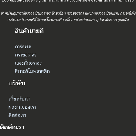
203 ซอยโชคชัยจงจำเริญ ถนนพระรามที่ 3 แขวงบางโพงพาง เขตยานนาวา กทม. 10120
จำหน่ายอุปกรณ์จราจร ป้ายจราจร ป้ายเตือน กรวยจราจร แผงกั้นจราจร ป้อมยาม กระจกโค้ง
การ์ดเรล ป้ายเซฟตี้ สีเทอร์โมพลาสติก สติ๊กเกอร์สะท้อนแสง อุปกรณ์จราจรทุกชนิด
สินค้าขายดี
การ์ดเรล
กรวยจราจร
แผงกั้นจราจร
สีเทอร์โมพลาสติก
บริษัท
เกี่ยวกับเรา
ผลงานของเรา
ติดต่อเรา
ติดต่อเรา