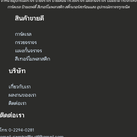
จำหน่ายอุปกรณ์จราจร ป้ายจราจร ป้ายเตือน กรวยจราจร แผงกั้นจราจร ป้อมยาม กระจกโค้ง
การ์ดเรล ป้ายเซฟตี้ สีเทอร์โมพลาสติก สติ๊กเกอร์สะท้อนแสง อุปกรณ์จราจรทุกชนิด
สินค้าขายดี
การ์ดเรล
กรวยจราจร
แผงกั้นจราจร
สีเทอร์โมพลาสติก
บริษัท
เกี่ยวกับเรา
ผลงานของเรา
ติดต่อเรา
ติดต่อเรา
โทร: 0-2294-0281
email: siamtraffic.stf@gmail.com