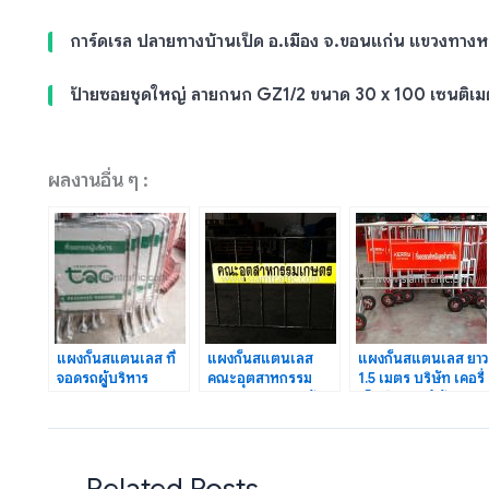
การ์ดเรล ปลายทางบ้านเป็ด อ.เมือง จ.ขอนแก่น แขวงทาง
ป้ายซอยชุดใหญ่ ลายกนก GZ1/2 ขนาด 30 x 100 เซนติเม
ผลงานอื่น ๆ :
แผงกั้นสแตนเลส ที่
แผงกั้นสแตนเลส
แผงกั้นสแตนเลส ยาว
จอดรถผู้บริหาร
คณะอุตสาหกรรม
1.5 เมตร บริษัท เคอรี่
RESERVED
เกษตร มหาวิทยาลัย
เอ็กซ์เพรส จำกัด
PARKING รหัส
เกษตรศาสตร์
GS04