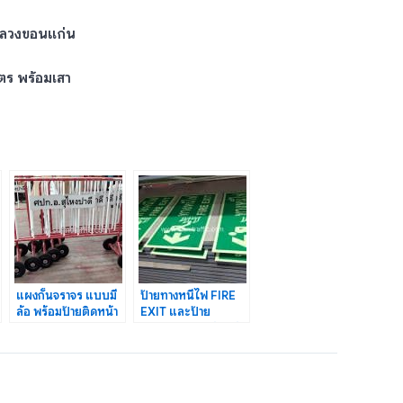
หลวงขอนแก่น
ตร พร้อมเสา
แผงกั้นจราจร แบบมี
ป้ายทางหนีไฟ FIRE
ล้อ พร้อมป้ายติดหน้า
EXIT และป้าย
แผง
ทางออก EXIT ติดสติ
“ศปก.อ.สุไหงปาดี”
กเกอร์เรืองแสง