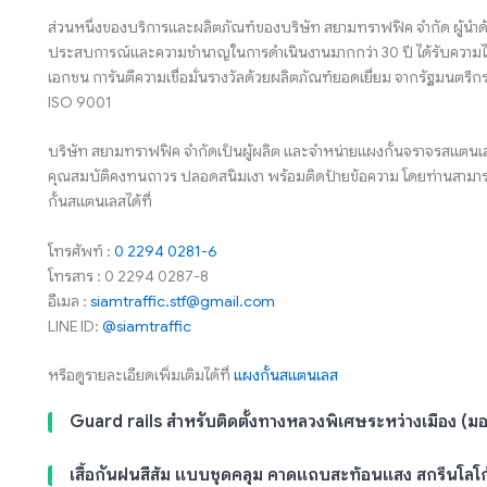
ส่วนหนึ่งของบริการและผลิตภัณฑ์ของบริษัท สยามทราฟฟิค จำกัด ผู้นำด
ประสบการณ์และความชำนาญในการดำเนินงานมากกว่า 30 ปี ได้รับความไว
เอกชน การันตีความเชื่อมั่นรางวัลด้วยผลิตภัณฑ์ยอดเยี่ยม จากรัฐมน
ISO 9001
บริษัท สยามทราฟฟิค จำกัดเป็นผู้ผลิต และจำหน่ายแผงกั้นจราจรสแตนเลส
คุณสมบัติคงทนถาวร ปลอดสนิมเงา พร้อมติดป้ายข้อความ โดยท่านสามา
กั้นสแตนเลสได้ที่
โทรศัพท์ :
0 2294 0281-6
โทรสาร : 0 2294 0287-8
อีเมล :
siamtraffic.stf@gmail.com
LINE ID:
@siamtraffic
หรือดูรายละเอียดเพิ่มเติมได้ที่
แผงกั้นสแตนเลส
Guard rails สำหรับติดตั้งทางหลวงพิเศษระหว่างเมือง (มอเ
เสื้อกันฝนสีส้ม แบบชุดคลุม คาดแถบสะท้อนแสง สกรีนโลโ