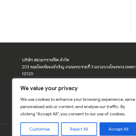
บริษัท สยามทราฟฟิค จำกัด
203 ซอยโชคชัยจงจำเริญ ถนนพระรามที่ 3 แขวงบางโพงพาง เขตย
10120
We value your privacy
จำหน่ายอุปกรณ์จราจร ป้ายจราจร ป้ายเตือน กรวยจราจร แผงกั้นจราจ
โค้ง
We use cookies to enhance your browsing experience, serve
การ์ดเรล ป้ายเซฟตี้ สีเทอร์โมพลาสติก สติ๊กเกอร์สะท้อนแสง อุปกรณ์
personalised ads or content, and analyse our traffic. By
clicking "Accept All", you consent to our use of cookies.
Customise
Reject All
Accept All